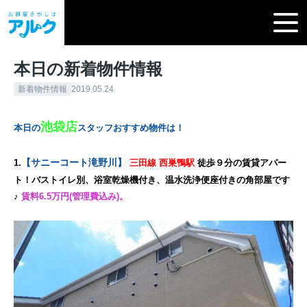
本日の新着物件情報
新着物件情報
2019.05.24
池袋店
本日の
スタッフおすすめ物件は！
【サニーコート滝野川】
1.
三田線 西巣鴨駅
徒歩９分の賃貸アパー
ト！バストイレ別、浴室乾燥機付き、温水洗浄便座付きの角部屋です
♪
賃料6.5万円(管理費込み)。