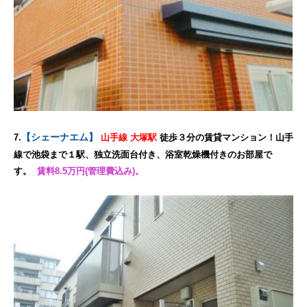
【シェーナエム】
7.
山手線 大塚駅
徒歩３分の賃貸マンション！山手
線で池袋まで１駅、独立洗面台付き、浴室乾燥機付きのお部屋で
す。
賃料8.5万円(管理費込み)。