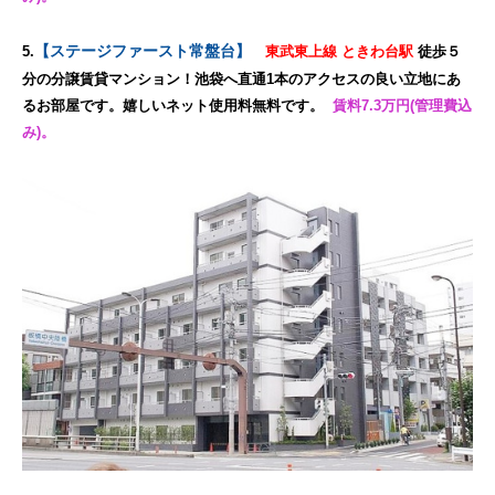
【ステージファースト常盤台】
5.
東武東上線 ときわ台駅
徒歩５
分の分譲賃貸マンション！池袋へ直通1本のアクセスの良い立地にあ
るお部屋です。嬉しいネット使用料無料です。
賃料7.3万円(管理費込
み)。