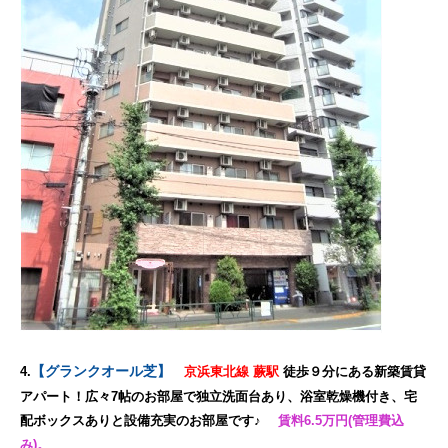
【グランクオール芝】
4.
京浜東北線 蕨駅
徒歩９分にある新築賃貸
アパート！広々7帖のお部屋で独立洗面台あり、浴室乾燥機付き、宅
配ボックスありと設備充実のお部屋です♪
賃料6.5万円(管理費込
み)。