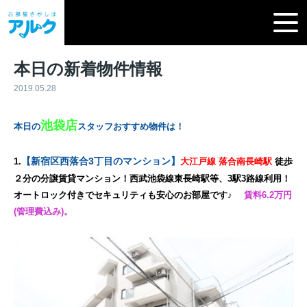
本日の新着物件情報
2019.05.28
池袋店
本日の
スタッフおすすめ物件は！
【新宿区西落合3丁目のマンション】
1.
大江戸線 落合南長崎駅
徒歩
２分の分譲賃貸マンション！西武池袋線東長崎駅等、3駅3路線利用！
オートロック付きでセキュリティも安心のお部屋です♪
賃料6.2万円
(管理費込み)。