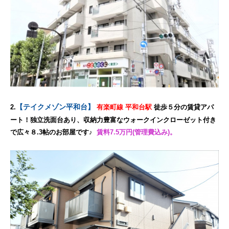
【テイクメゾン平和台】
2.
有楽町線 平和台駅
徒歩５分の賃貸アパ
ート！独立洗面台あり、収納力豊富なウォークインクローゼット付き
で広々８.3帖のお部屋です♪
賃料7.5万円(管理費込み)。