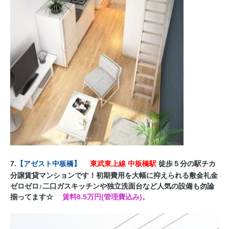
7.
【
アゼスト中板橋
】
東武東上線 中板橋駅
徒歩５
分の駅チカ
分譲賃貸マンションです！初期費用を大幅に抑えられる敷金礼金
ゼロゼロ♪二口ガスキッチンや独立洗面台など人気の設備も勿論
揃ってます☆
賃料8.5万円(管理費込み)。