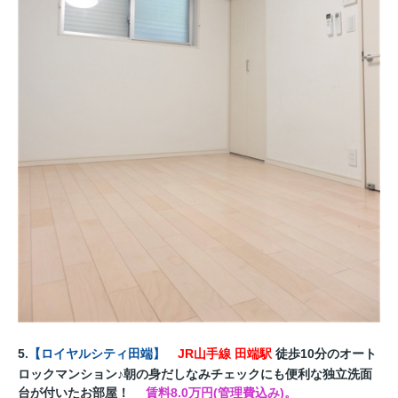
5
.
【
ロイヤルシティ田端
】
JR山手線 田端駅
徒歩10分のオート
ロックマンション♪朝の身だしなみチェックにも便利な独立洗面
台が付いたお部屋！
賃料8.0万円(管理費込み)。