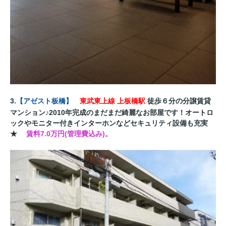
3
.
【
アゼスト板橋
】
東武東上線 上板橋駅
徒歩６分の分譲賃貸
マンション♪2010年完成のまだまだ綺麗なお部屋です！オートロ
ックやモニター付きインターホンなどセキュリティ設備も充実
★
賃料7.0万円(管理費込み)。