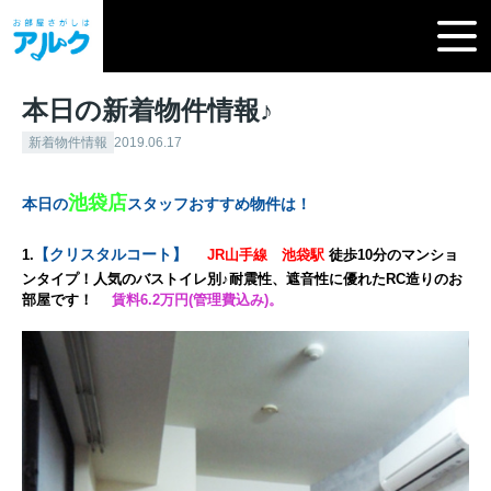
本日の新着物件情報♪
新着物件情報
2019.06.17
池袋店
本日の
スタッフおすすめ物件は！
【
クリスタルコート
】
1.
JR山手線 池袋駅
徒歩10
分のマンショ
ンタイプ！人気のバストイレ別♪耐震性、遮音性に優れたRC造りのお
部屋です！
賃料6.2万円(管理費込み)。