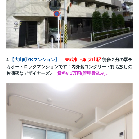
4.
【
大山町YKマンション
】
東武東上線 大山駅
徒歩２
分の駅チ
カオートロックマンションです！内外装コンクリート打ち放しの
お洒落なデザイナーズ♪
賃料8.1万円(管理費込み)。