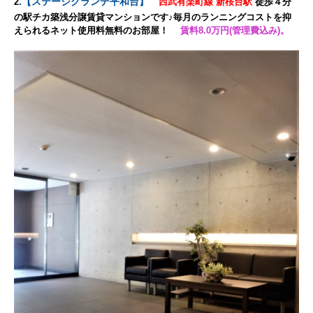
.
【
ステージグランデ平和台
】
2
西武有楽町線 新桜台駅
徒歩４分
の駅チカ築浅分譲賃貸マンションです♪毎月のランニングコストを抑
えられるネット使用料無料のお部屋！
賃料8.0万円(管理費込み)。