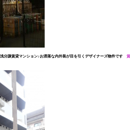
築浅分譲賃貸マンション♪お洒落な内外装が目を引くデザイナーズ物件です