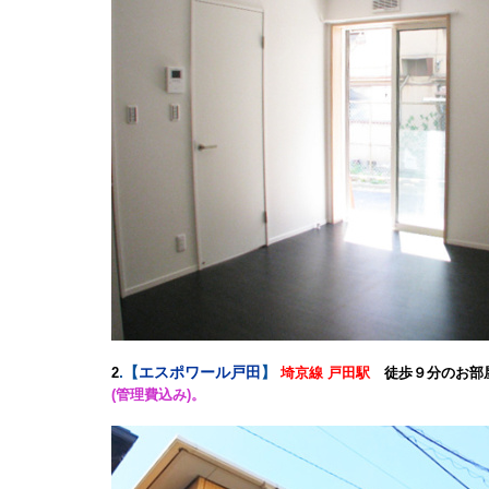
.
【
エスポワール戸田
】
2
埼京線 戸田駅
徒歩９分のお部
(管理費込み)。