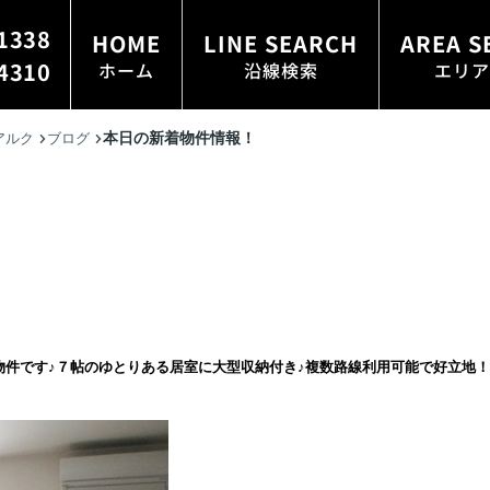
1338
HOME
LINE SEARCH
AREA S
4310
ホーム
沿線検索
エリア
本日の新着物件情報！
アルク
ブログ
物件です♪７帖のゆとりある居室に大型収納付き♪複数路線利用可能で好立地！