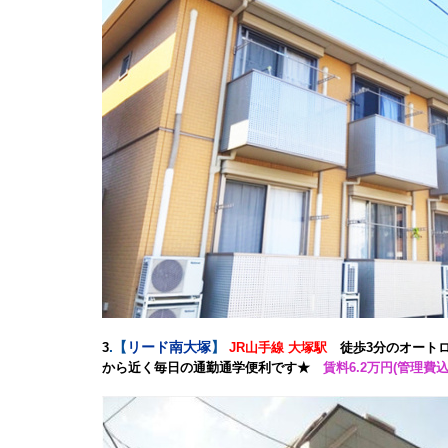
.
【
リード南大塚
】
3
JR山手線 大塚駅
徒歩3分のオート
から近く毎日の通勤通学便利です★
賃料6.2万円(管理費込