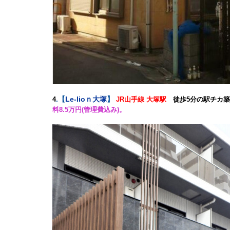
.
【
Le-lioｎ大塚
】
4
JR山手線 大塚駅
徒歩5分の駅チカ
料8.5万円(管理費込み)。