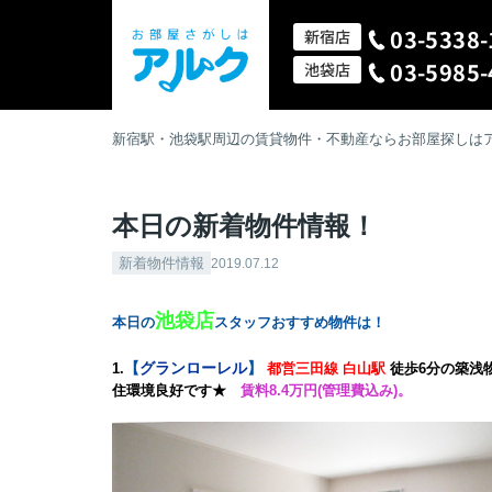
03-5338-
新宿店
03-5985-
池袋店
新宿駅・池袋駅周辺の賃貸物件・不動産ならお部屋探しは
本日の新着物件情報！
新着物件情報
2019.07.12
池袋店
本日の
スタッフおすすめ物件は！
【
グランローレル
】
1.
都営三田線 白山駅
徒歩6分の築浅
住環境良好です★
賃料8.4万円(管理費込み)。