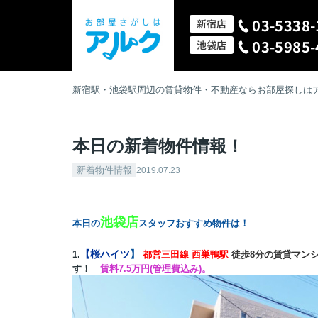
03-5338-
新宿店
03-5985-
池袋店
新宿駅・池袋駅周辺の賃貸物件・不動産ならお部屋探しは
本日の新着物件情報！
新着物件情報
2019.07.23
池袋店
本日の
スタッフおすすめ物件は！
【
桜ハイツ
】
1.
都営三田
線 西巣鴨駅
徒歩8分の賃貸マン
す
！
賃料7.5
万円(管理費込み)。