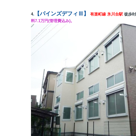
【
パインズデフィⅢ
】
.
4
有楽町線 氷川台
駅
徒歩
料7.1万円(管理費込み)。