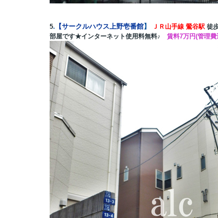
.
【
サークルハウス上野壱番館
】
5
ＪＲ山手線
鶯谷駅
徒
部屋です★インターネット使用料無料♪
賃料7万円(管理費