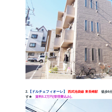
.
【
ドルチェフィオーレ
】
2
西武池袋線 東長崎
駅
徒歩6
す★
賃料8.2万円(管理費込み)。