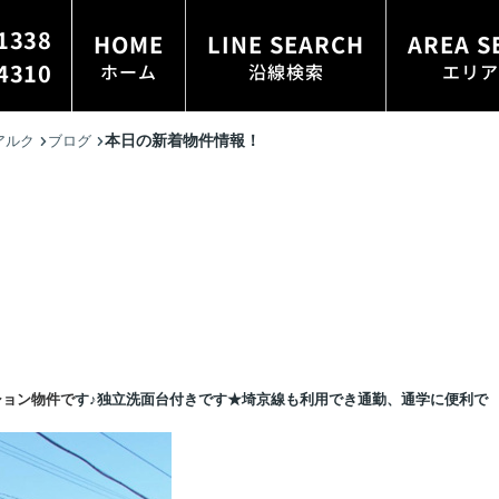
1338
HOME
LINE SEARCH
AREA S
4310
ホーム
沿線検索
エリア
本日の新着物件情報！
アルク
ブログ
ション物件で
す♪独立洗面台付きです
★埼京線も利用でき通勤、通学に便利で