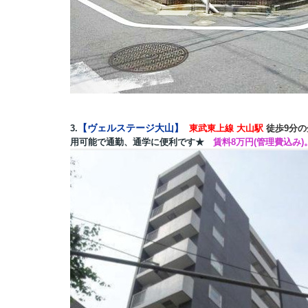
【
ヴェルステージ大山】
3.
東武東上線 大山駅
徒歩9分の
用可能で通勤、通学に便利です★
賃料8
万円(管理費込み)