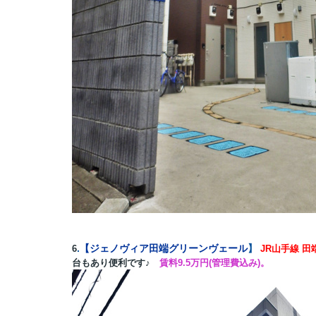
.
【
ジェノヴィア田端グリーンヴェール
】
6
JR山手線 
台もあり便利です♪
賃料9.5万円(管理費込み)。