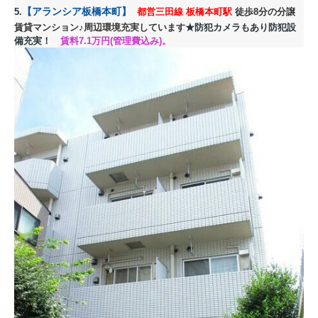
【アランシア板橋本町
】
5.
都営三田線 板橋本町駅
徒歩8分の分譲
賃貸マンション♪周辺環境充実しています
★防犯カメラもあり防犯設
備充実！
賃料7.1
万円(管理費込み)。