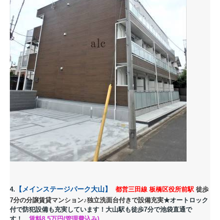
【メインステージパーク大山
】
4.
都営三田線 板橋区役所前駅
徒歩
7分の分譲賃貸マンション♪独立洗面台付きで設備充実
★オートロック
付で防犯設備も充実しています！大山駅も徒歩7分で池袋直通で
す！
賃料8.5
万円(管理費込み)。