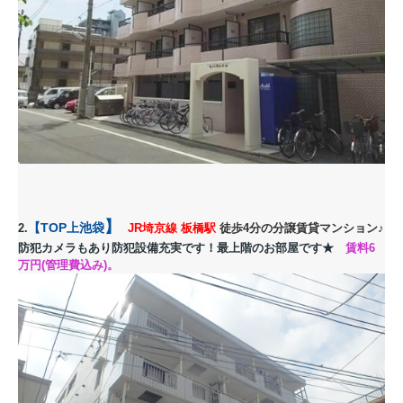
】
【
TOP上池袋
2.
JR埼京線 板橋駅
徒歩4分の分譲賃貸マンション
♪
防犯カメラもあり防犯設備充実です！最上階のお部屋です
★
賃料6
万円(管理費込み)。