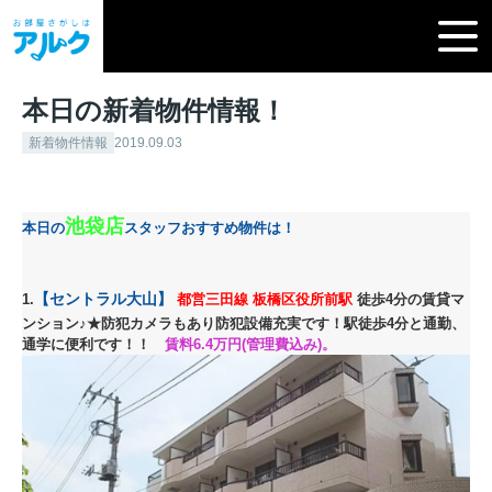
本日の新着物件情報！
新着物件情報
2019.09.03
池袋店
本日の
スタッフおすすめ物件は！
【セントラル大山
】
1.
都営三田線
板橋区役所前駅
徒歩4分の賃貸マ
ンション
♪
★防犯カメラもあり防犯設備充実です！駅徒歩4分と通勤、
通学に便利です！
！
賃料6.4
万円(管理費込み)。