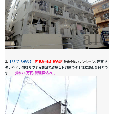
3.
【
リブリ桜台
】
西武池袋線 桜台駅
徒歩4分のマンション
♪洋室で
使いやすい間取りです
★築浅で綺麗なお部屋です！独立洗面台付きで
万円(管理費込み)。
す！
賃料7.6