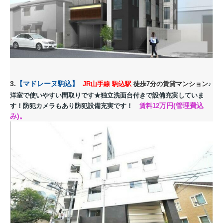
3.
【
マドレーヌ駒込
】
JR山手線 駒込駅
徒歩7分の賃貸マンション
♪
洋室で使いやすい間取りです
★独立洗面台付きで設備充実していま
万円(管理費込
す！防犯カメラもあり防犯設備充実です！
賃料12
み)。