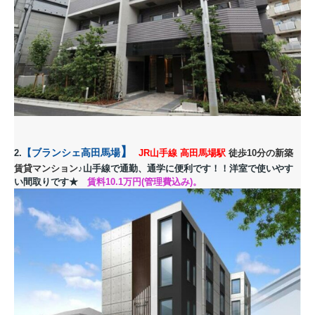
】
【
ブランシェ高田馬場
2.
JR山手線 高田馬場駅
徒歩10分の新築
賃貸マンション
♪山手線で通勤、通学に便利です！！洋室で使いやす
い間取りです
★
賃料10.1
万円(管理費込み)。