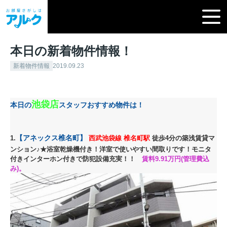
本日の新着物件情報！
新着物件情報
2019.09.23
池袋店
本日の
スタッフおすすめ物件は！
【アネックス椎名町
】
1.
西武池袋線
椎名町駅
徒歩4分の築浅賃貸マ
ンション
♪
★浴室乾燥機付き
！洋室で使いやすい間取りです
！モニタ
付きインターホン付きで防犯設備充実！！
賃料9.91
万円(管理費込
み)。