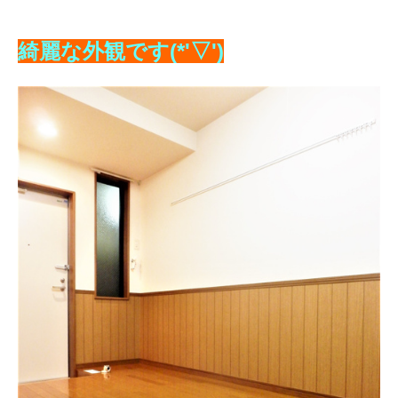
綺麗な外観です(*'▽')