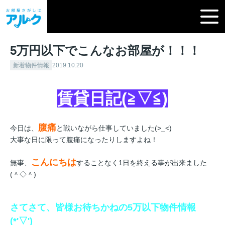
5万円以下でこんなお部屋が！！！
新着物件情報
2019.10.20
賃貸日記(≧▽≦
)
腹痛
今日は、
と戦いながら仕事していました(>_<)
大事な日に限って腹痛になったりしますよね！
こんにちは
無事、
することなく1日を終える事が出来ました
(＾◇＾)
さてさて、皆様お待ちかねの5万以下物件情報
(*'▽')