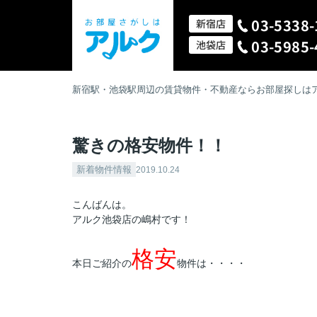
03-5338-
新宿店
03-5985-
池袋店
新宿駅・池袋駅周辺の賃貸物件・不動産ならお部屋探しは
驚きの格安物件！！
新着物件情報
2019.10.24
こんばんは。
アルク池袋店の嶋村です！
格安
本日ご紹介の
物件は・・・・