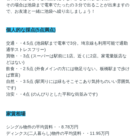
その場合は池袋まで電車でたったの３分で出ることが出来ますの
で、お友達と一緒に池袋へ繰り出しましょう！
個人的な採点(5点満点)
交通・・4.5点 (池袋駅まで電車で3分。埼京線も利用可能で通勤
通学ストレスフリー)
買物・・3点 (スーパーは駅前に1店。近くに2店。家電量販店な
どはない)
飲食・・2.5点 (外食メインの方には物足りない。板橋駅まで歩け
ば豊富)
自然・・3.5点 (駅周りには緑もそこそこあり気持ちのいい雰囲気
です)
治安・・4点 (のんびりとした平和な街並みです)
家賃相場
シングル物件の平均賃料・・8.78万円
ディンクス(二人暮らし)物件の平均賃料・・11.95万円