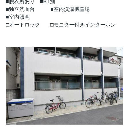
■脱衣所あり ■BT別
■独立洗面台 ■室内洗濯機置場
■室内照明
□オートロック
□モニター付きインターホン