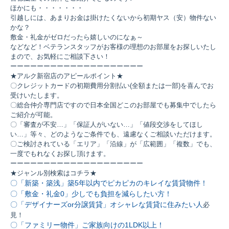
ほかにも・・・・・・・
引越しには、あまりお金は掛けたくないから初期ヤス（安）物件ない
かな？
敷金・礼金がゼロだったら嬉しいのになぁ～
などなど！ベテランスタッフがお客様の理想のお部屋をお探しいたし
まので、お気軽にご相談下さい！
ーーーーーーーーーーーーーーーーーーーー
★アルク新宿店のアピールポイント★
〇クレジットカードの初期費用分割払い(全額または一部)を喜んでお
受けいたします。
〇総合仲介専門店ですので日本全国どこのお部屋でも募集中でしたら
ご紹介が可能。
〇「審査が不安…」「保証人がいない…」「値段交渉をしてほし
い…」等々、どのようなご条件でも、遠慮なくご相談いただけます。
〇ご検討されている「エリア」「沿線」が「広範囲」「複数」でも、
一度でもれなくお探し頂けます。
ーーーーーーーーーーーーーーーーーーーー
★ジャンル別検索はコチラ★
〇「新築・築浅」築5年以内でピカピカのキレイな賃貸物件！
〇「敷金・礼金0」少しでも負担を減らしたい方！
〇「デザイナーズor分譲賃貸」オシャレな賃貸に住みたい人
必
見！
〇「ファミリー物件」ご家族向けの1LDK以上！