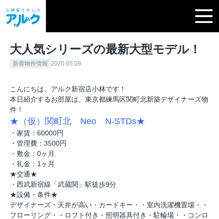
大人気シリーズの最新大型モデル！
新着物件情報
2020.05.09
こんにちは、アルク新宿店小林です！
本日紹介するお部屋は、東京都練馬区関町北新築デザイナーズ物
件！
★（仮）関町北 Neo N-STDs★
・家賃：60000円
・管理費：3500円
・敷金：0ヶ月
・礼金：1ヶ月
★交通★
・西武新宿線「武蔵関」駅徒歩9分
★設備・条件★
デザイナーズ・天井が高い・カードキー・・室内洗濯機置場・・
フローリング・・ロフト付き・照明器具付き・駐輪場・・コンロ