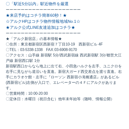
〇「駅近5分以内」駅近物件を厳選
ーーーーーーーーーーーーーーーーーーーー
★来店予約はコチラ簡単60秒！★
☆アルクHPはコチラ物件情報地域No.1☆
★アルク公式LINE友達追加はコチラ★
ーーーーーーーーーーーーーーーーーーーー
★「アルク新宿店」の基本情報★
〇住所：東京都新宿区西新宿７丁目10-19 西新宿ビル 4F
〇TEL：03-5338-1338 FAX:03-6908-9170
〇アクセス：山手線 新宿駅 5分/西武新宿線 西武新宿駅 3分/都営大江
戸線 新宿西口駅 1分
新宿駅西口からなら地上に出て右、小田急ハルクを左手、ユニクロを
右手に見ながら道沿いを直進。新宿大ガード西交差点を渡り直進。右
手にカラオケ館・左手に『ローソン 西新宿小滝橋通店』があるビル
(西新宿ビル)左側が入口で、エレベーターの４Ｆにアルクがありま
す。
〇営業時間：10:00-20:00
〇定休日：水曜日（祝日含む）他年末年始等（随時、情報公開）