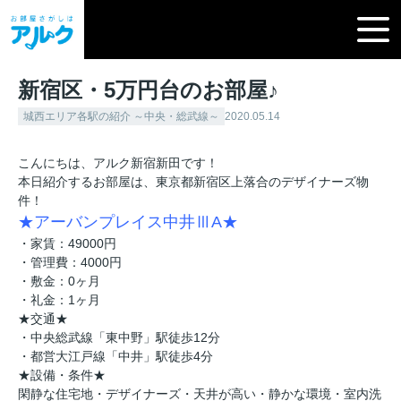
新宿区・5万円台のお部屋♪
城西エリア各駅の紹介 ～中央・総武線～
2020.05.14
こんにちは、アルク新宿新田です！
本日紹介するお部屋は、東京都新宿区上落合のデザイナーズ物
件！
★アーバンプレイス中井ⅢA★
・家賃：49000円
・管理費：4000円
・敷金：0ヶ月
・礼金：1ヶ月
★交通★
・中央総武線「東中野」駅徒歩12分
・都営大江戸線「中井」駅徒歩4分
★設備・条件★
閑静な住宅地・デザイナーズ・天井が高い・静かな環境・室内洗