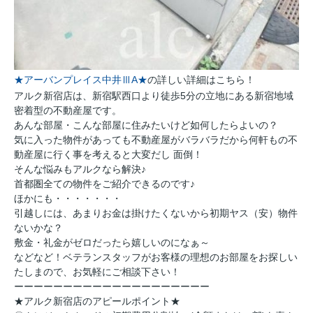
★アーバンプレイス中井ⅢA★
の詳しい詳細はこちら！
アルク新宿店は、新宿駅西口より徒歩5分の立地にある新宿地域
密着型の不動産屋です。
あんな部屋・こんな部屋に住みたいけど如何したらよいの？
気に入った物件があっても不動産屋がバラバラだから何軒もの不
動産屋に行く事を考えると大変だし 面倒！
そんな悩みもアルクなら解決♪
首都圏全ての物件をご紹介できるのです♪
ほかにも・・・・・・・
引越しには、あまりお金は掛けたくないから初期ヤス（安）物件
ないかな？
敷金・礼金がゼロだったら嬉しいのになぁ～
などなど！ベテランスタッフがお客様の理想のお部屋をお探しい
たしまので、お気軽にご相談下さい！
ーーーーーーーーーーーーーーーーーーーー
★アルク新宿店のアピールポイント★