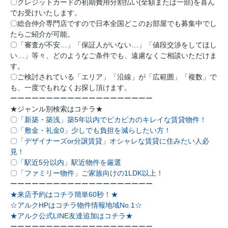
〇クレジットカードの初期費用分割払い(全額または一部)を喜ん
でお受けいたします。
〇総合仲介専門店ですので日本全国どこのお部屋でも募集中でし
たらご紹介が可能。
〇「審査が不安…」「保証人がいない…」「値段交渉をしてほし
い…」等々、どのようなご条件でも、遠慮なくご相談いただけま
す。
〇ご検討されている「エリア」「沿線」が「広範囲」「複数」で
も、一度でもれなくお探し頂けます。
ーーーーーーーーーーーーーーーーーーーー
★ジャンル別検索はコチラ★
〇「新築・築浅」築5年以内でピカピカのキレイな賃貸物件！
〇「敷金・礼金0」少しでも負担を減らしたい方！
〇「デザイナーズor分譲賃貸」オシャレな賃貸に住みたい人必
見！
〇「駅近5分以内」駅近物件を厳選
〇「ファミリー物件」ご家族向けの1LDK以上！
ーーーーーーーーーーーーーーーーーーーー
★来店予約はコチラ簡単60秒！★
☆アルクHPはコチラ物件情報地域No.1☆
★アルク公式LINE友達追加はコチラ★
ーーーーーーーーーーーーーーーーーーーー