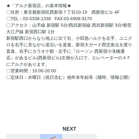
★「アルク新宿店」の基本情報★
〇住所：東京都新宿区西新宿７丁目10-19 西新宿ビル 4F
〇TEL：03-5338-1338 FAX:03-6908-9170
〇アクセス：山手線 新宿駅 5分/西武新宿線 西武新宿駅 3分/都営
大江戸線 新宿西口駅 1分
新宿駅西口からなら地上に出て右、小田急ハルクを左手、ユニク
ロを右手に見ながら道沿いを直進。新宿大ガード西交差点を渡り
直進。右手にカラオケ館・左手に『ローソン 西新宿小滝橋通
店』があるビル(西新宿ビル)左側が入口で、エレベーターの４Ｆ
にアルクがあります。
〇営業時間：10:00-20:00
〇定休日：水曜日（祝日含む）他年末年始等（随時、情報公開）
NEXT