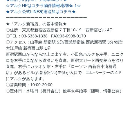
☆アルクHPはコチラ物件情報地域No.1☆
★アルク公式LINE友達追加はコチラ★
ーーーーーーーーーーーーーーーーーーーー
★「アルク新宿店」の基本情報★
〇住所：東京都新宿区西新宿７丁目10-19 西新宿ビル 4F
〇TEL：03-5338-1338 FAX:03-6908-9170
〇アクセス：山手線 新宿駅 5分/西武新宿線 西武新宿駅 3分/都営
大江戸線 新宿西口駅 1分
新宿駅西口からなら地上に出て右、小田急ハルクを左手、ユニク
ロを右手に見ながら道沿いを直進。新宿大ガード西交差点を渡り
直進。右手にカラオケ館・左手に『ローソン 西新宿小滝橋通
店』があるビル(西新宿ビル)左側が入口で、エレベーターの４Ｆ
にアルクがあります。
〇営業時間：10:00-20:00
〇定休日：水曜日（祝日含む）他年末年始等（随時、情報公開）