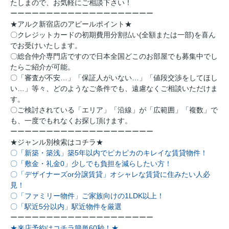
たしまので、お気軽にご相談下さい！
ーーーーーーーーーーーーーーーーーーーー
★アルク新宿店のアピールポイント★
〇クレジットカードの初期費用分割払い(全額または一部)を喜ん
でお受けいたします。
〇総合仲介専門店ですので日本全国どこのお部屋でも募集中でし
たらご紹介が可能。
〇「審査が不安…」「保証人がいない…」「値段交渉をしてほし
い…」等々、どのようなご条件でも、遠慮なくご相談いただけま
す。
〇ご検討されている「エリア」「沿線」が「広範囲」「複数」で
も、一度でもれなくお探し頂けます。
ーーーーーーーーーーーーーーーーーーーー
★ジャンル別検索はコチラ★
〇「新築・築浅」築5年以内でピカピカのキレイな賃貸物件！
〇「敷金・礼金0」少しでも負担を減らしたい方！
〇「デザイナーズor分譲賃貸」オシャレな賃貸に住みたい人必
見！
〇「ファミリー物件」ご家族向けの1LDK以上！
〇「駅近5分以内」駅近物件を厳選
ーーーーーーーーーーーーーーーーーーーー
★来店予約はコチラ簡単60秒！★