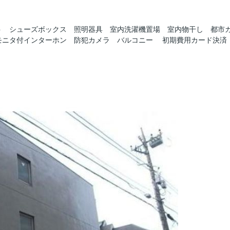
ト シューズボックス 照明器具 室内洗濯機置場 室内物干し 都市
モニタ付インターホン 防犯カメラ バルコニー 初期費用カード決済