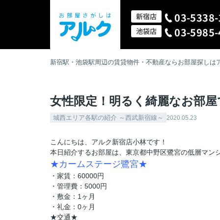
03-5338-
新宿店
03-5985-
池袋店
新宿駅・池袋駅周辺の賃貸物件・不動産ならお部屋探しは
女性限定！明るく綺麗なお部屋
城西エリア各駅の紹介 ～西武新宿線～
2020.05.23
こんにちは、アルク新宿店小林です！
本日紹介するお部屋は、東京都中野区鷺宮の低層マン
★カームステージ鷺宮★
・家賃：60000円
・管理費：5000円
・敷金：1ヶ月
・礼金：0ヶ月
★交通★