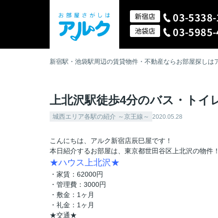
03-5338-
新宿店
03-5985-
池袋店
新宿駅・池袋駅周辺の賃貸物件・不動産ならお部屋探しは
上北沢駅徒歩4分のバス・トイ
城西エリア各駅の紹介 ～京王線～
2020.05.28
こんにちは、アルク新宿店辰巳屋です！
本日紹介するお部屋は、東京都世田谷区上北沢の物件
★ハウス上北沢★
・家賃：62000円
・管理費：3000円
・敷金：1ヶ月
・礼金：1ヶ月
★交通★