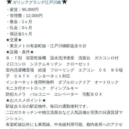
★
★
ガリシアグランデ江戸川橋
・家賃：95,000円
・管理費：12,000円
・敷金：1ヶ月
・礼金：0ヶ月
・保証金1ヶ月
★交通★
・東京メトロ有楽町線・江戸川橋駅徒歩５分
★設備・条件★
Ｂ・Ｔ別 浴室乾燥機 温水洗浄便座 洗面台 ガスコンロ付
２口コンロ システムキッチン クローゼット
室内洗濯機置場 給湯 フローリング エアコン ＣＳ ＢＳ端
子 ＣＡＴＶ インターネット対応
インターネット使用料無料 ダブルロックドア オートロック
モニタ付オートロック ディンプルキー
防犯カメラ バルコニー エレベーター 宅配ＢＯＸ
★おススメポイント★
駅徒歩５分の駅近物件。毎日の通勤便利です。
二口ガスキッチンや独立洗面台など人気設備が充実の分譲賃貸マ
ンション。
有楽町線以外にも東西線、中央線利用可能。都内各所へのアクセ