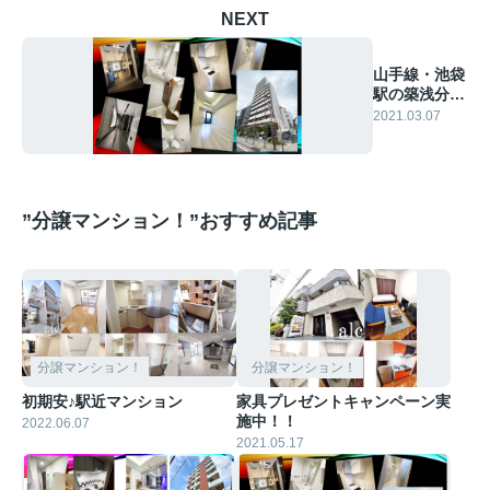
NEXT
山手線・池袋
駅の築浅分譲
賃貸マンショ
2021.03.07
ン♪
”分譲マンション！”おすすめ記事
分譲マンション！
分譲マンション！
初期安♪駅近マンション
家具プレゼントキャンペーン実
施中！！
2022.06.07
2021.05.17