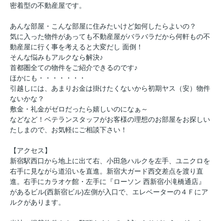
密着型の不動産屋です。
あんな部屋・こんな部屋に住みたいけど如何したらよいの？
気に入った物件があっても不動産屋がバラバラだから何軒もの不
動産屋に行く事を考えると大変だし 面倒！
そんな悩みもアルクなら解決♪
首都圏全ての物件をご紹介できるのです♪
ほかにも・・・・・・・
引越しには、あまりお金は掛けたくないから初期ヤス（安）物件
ないかな？
敷金・礼金がゼロだったら嬉しいのになぁ～
などなど！ベテランスタッフがお客様の理想のお部屋をお探しい
たしまので、お気軽にご相談下さい！
【アクセス】
新宿駅西口から地上に出て右、小田急ハルクを左手、ユニクロを
右手に見ながら道沿いを直進。新宿大ガード西交差点を渡り直
進。右手にカラオケ館・左手に『ローソン 西新宿小滝橋通店』
があるビル(西新宿ビル)左側が入口で、エレベーターの４Ｆにア
ルクがあります。