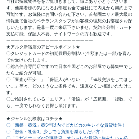
当社の掲載物件ををご覧頂きまして、誠にありがとうございま
す。他業者様の気になるお部屋も全て当社にて内見から契約まで
可能です。お気軽にお問い合わせ下さい。首都圏エリア最大級の
情報量で当社のベテランスタッフがお客様の理想のお部屋をお探
しいたします。是非一度ご来店下さいませ。契約金分割・カード
支払可能。保証人不要、ナイトワークの方も歓迎です。
ーーーーーーーーーーーーーーーーーーーー
★アルク新宿店のアピールポイント★
〇クレジットカードの初期費用分割払い(全額または一部)を喜ん
でお受けいたします。
〇総合仲介専門店ですので日本全国どこのお部屋でも募集中でし
たらご紹介が可能。
〇「審査が不安…」「保証人がいない…」「値段交渉をしてほし
い…」等々、どのようなご条件でも、遠慮なくご相談いただけま
す。
〇ご検討されている「エリア」「沿線」が「広範囲」「複数」で
も、一度でもれなくお探し頂けます。
ーーーーーーーーーーーーーーーーーーーー
★ジャンル別検索はコチラ★
〇「新築・築浅」築5年以内でピカピカのキレイな賃貸物件！
〇「敷金・礼金0」少しでも負担を減らしたい方！
〇「デザイナーズor分譲賃貸」オシャレな賃貸に住みたい人必