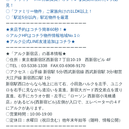
見！
〇「ファミリー物件」ご家族向けの1LDK以上！
〇「駅近5分以内」駅近物件を厳選
ーーーーーーーーーーーーーーーーーーーー
★来店予約はコチラ簡単60秒！★
☆アルクHPはコチラ物件情報地域No.1☆
★アルク公式LINE友達追加はコチラ★
ーーーーーーーーーーーーーーーーーーーー
★「アルク新宿店」の基本情報★
〇住所：東京都新宿区西新宿７丁目10-19 西新宿ビル 4F
〇TEL：03-5338-1338 FAX:03-6908-9170
〇アクセス：山手線 新宿駅 5分/西武新宿線 西武新宿駅 3分/都営
大江戸線 新宿西口駅 1分
新宿駅西口からなら地上に出て右、小田急ハルクを左手、ユニク
ロを右手に見ながら道沿いを直進。新宿大ガード西交差点を渡り
直進。右手にカラオケ館・左手に『ローソン 西新宿小滝橋通
店』があるビル(西新宿ビル)左側が入口で、エレベーターの４Ｆ
にアルクがあります。
〇営業時間：10:00-19:00
〇定休日：水曜日（祝日含む）他年末年始等（随時、情報公開）
ーーーーーーーーーーーーーーーーーーーー