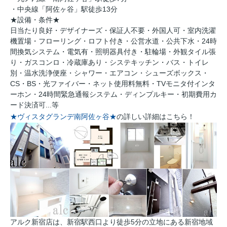
・中央線「阿佐ヶ谷」駅徒歩13分
★設備・条件★
日当たり良好・デザイナーズ・保証人不要・外国人可・室内洗濯
機置場・フローリング・ロフト付き・公営水道・公共下水・24時
間換気システム・電気有・照明器具付き・駐輪場・外観タイル張
り・ガスコンロ・冷蔵庫あり・システキッチン・バス・トイレ
別・温水洗浄便座・シャワー・エアコン・シューズボックス・
CS・BS・光ファイバー・ネット使用料無料・TVモニタ付インタ
ーホン・24時間緊急通報システム・ディンプルキー・初期費用カ
ード決済可...等
★ヴィスタグランデ南阿佐ヶ谷★
の詳しい詳細はこちら！
アルク新宿店は、新宿駅西口より徒歩5分の立地にある新宿地域