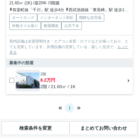
21.60㎡ (1K) /築20年 /3階建
有楽町線「千川」駅 徒歩4分
西武池袋線「東長崎」駅 徒歩14分
有
オートロック
インターネット対応
閑静な住宅地
外観タイル張り
耐震構造
公共下水
室内設備は全室照明付き・エアコン全室・ロフトなどが揃っており、と
ても充実しています。共用設備の充実している、楽しく生活で...
もっと
見る
募集中の部屋
2階
8.2万円
2階 / 21.60㎡ / 1K
1
検索条件を変更
まとめてお問い合わせ