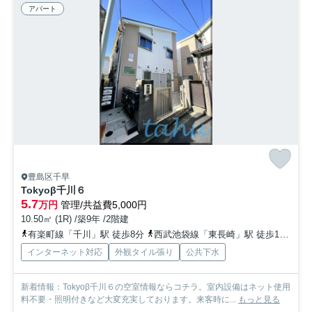
アパート
豊島区千早
Tokyoβ千川６
5.7
万円
管理/共益費5,000円
10.50㎡ (1R) /築9年 /2階建
有楽町線「千川」駅 徒歩8分
西武池袋線「東長崎」駅 徒歩13分
有
インターネット対応
外観タイル張り
公共下水
新着情報：Tokyoβ千川６の空室情報ならコチラ。室内設備はネット使用
料不要・照明付きなど大変充実しております。来客時に...
もっと見る