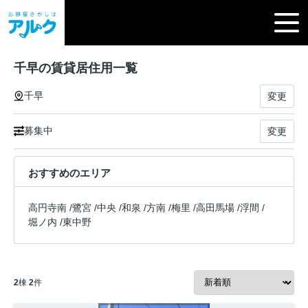
千早の賃貸居住用一覧
千早
変更
募集中
変更
おすすめのエリア
高円寺南
/
鷺宮
/
中央
/
和泉
/
方南
/
梅里
/
高田馬場
/
浮間
/
堀ノ内
/
東中野
2
棟
2
件