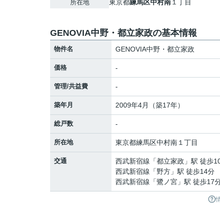
東京都
練馬区
中村南
１丁目
所在地
GENOVIA中野・都立家政の基本情報
物件名
GENOVIA中野・都立家政
価格
-
管理/共益費
-
築年月
2009年4月（築17年）
総戸数
-
所在地
東京都
練馬区
中村南
１丁目
交通
西武新宿線
「
都立家政
」駅 徒歩1
西武新宿線
「
野方
」駅 徒歩14分
西武新宿線
「
鷺ノ宮
」駅 徒歩17