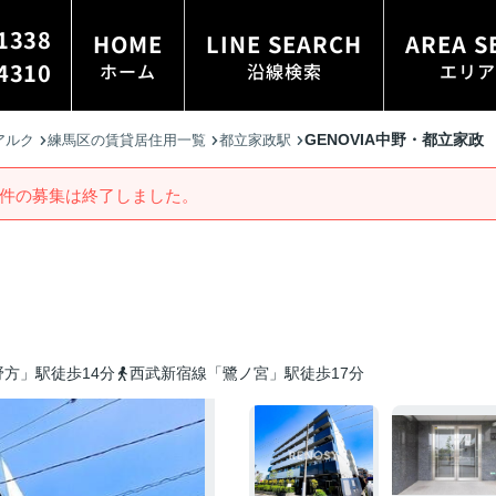
1338
HOME
LINE SEARCH
AREA S
4310
ホーム
沿線検索
エリア
GENOVIA中野・都立家政
アルク
練馬区の賃貸居住用一覧
都立家政駅
件の募集は終了しました。
方」駅徒歩14分
西武新宿線「鷺ノ宮」駅徒歩17分