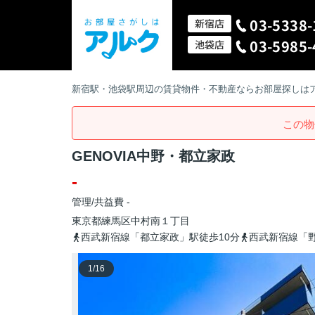
03-5338-
新宿店
03-5985-
池袋店
新宿駅・池袋駅周辺の賃貸物件・不動産ならお部屋探しは
この物
GENOVIA中野・都立家政
-
管理/共益費 -
東京都
練馬区
中村南
１丁目
西武新宿線「都立家政」駅徒歩10分
西武新宿線「野
1
/
16