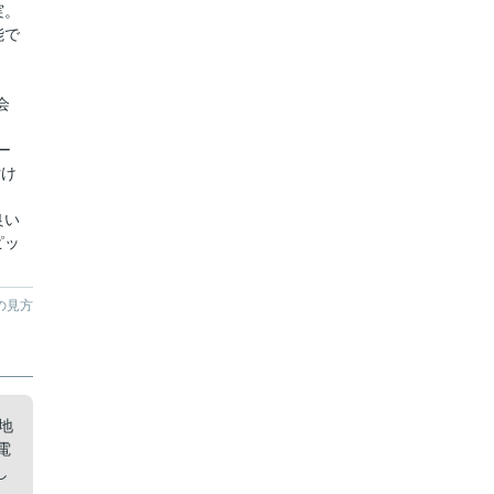
実。
能で
会
ー
付け
良い
ピッ
。
の見方
地
電
し