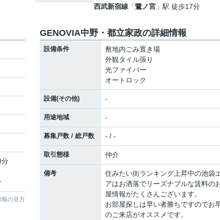
西武新宿線
「
鷺ノ宮
」駅 徒歩17分
GENOVIA中野・都立家政の詳細情報
設備条件
敷地内ごみ置き場
外観タイル張り
光ファイバー
オートロック
設備(その他)
-
用途地域
-
募集戸数 / 総戸数
- / -
取引態様
仲介
0分
備考
住みたい街ランキング上昇中の池袋
分
アはお洒落でリーズナブルな賃料の
屋情報がたくさんございます。
情報の見方
お部屋探しは早い者勝ちですのでお
のご来店がオススメです。