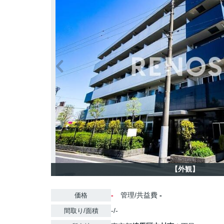
【外観】
-
管理/共益費
-
価格
-/-
間取り/面積