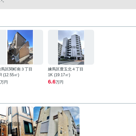
い。
練馬区関町南３丁目
練馬区豊玉北４丁目
R (12.55㎡)
1K (19.17㎡)
6.6
万円
万円