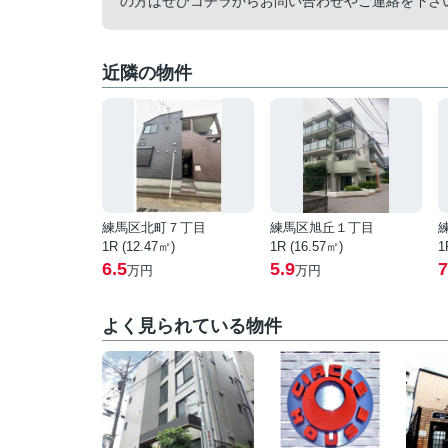
の方はぜひコチラからお問い合わせやご連絡を下さ
近隣の物件
練馬区北町７丁目
練馬区旭丘１丁目
1R (12.47㎡)
1R (16.57㎡)
1
6.5
5.9
7
万円
万円
よく見られている物件