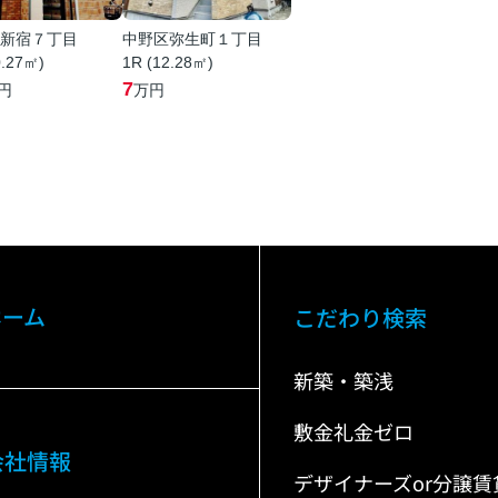
新宿７丁目
中野区弥生町１丁目
0.27㎡)
1R (12.28㎡)
7
円
万円
ホーム
こだわり検索
新築・築浅
敷金礼金ゼロ
会社情報
デザイナーズor分譲賃