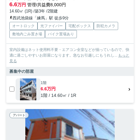
6.6
万円
管理/共益費8,000円
14.60㎡ (1R) /築3年 /2階建
西武池袋線「練馬」駅 徒歩9分
オートロック
光ファイバー
宅配ボックス
防犯カメラ
敷地内ごみ置き場
バイク置場あり
室内設備はネット使用料不要・エアコン全室などが揃っているので、快
適に過ごしやすいお部屋になります。急なお引越しにもうれし...
もっと
見る
募集中の部屋
1階
6.6万円
1階 / 14.60㎡ / 1R
アパート