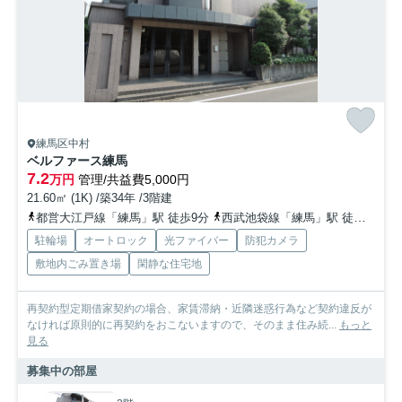
練馬区中村
ベルファース練馬
7.2
万円
管理/共益費5,000円
21.60㎡ (1K) /築34年 /3階建
都営大江戸線「練馬」駅 徒歩9分
西武池袋線「練馬」駅 徒歩9分
駐輪場
オートロック
光ファイバー
防犯カメラ
敷地内ごみ置き場
閑静な住宅地
再契約型定期借家契約の場合、家賃滞納・近隣迷惑行為など契約違反が
なければ原則的に再契約をおこないますので、そのまま住み続...
もっと
見る
募集中の部屋