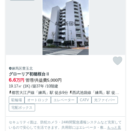
練馬区豊玉北
グローリア初穂桜台Ⅱ
6.6
万円
管理/共益費5,000円
19.17㎡ (1K) /築37年 /10階建
都営大江戸線「練馬」駅 徒歩9分
西武池袋線「練馬」駅 徒歩9分
駐輪場
オートロック
エレベーター
CATV
光ファイバー
宅配ボックス
セキュリティ面は、防犯カメラ・24時間緊急通報システムなど充実して
いるので安心して生活できます。共用部にはエレベータ・敷...
もっと見