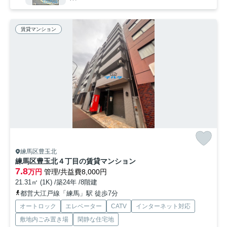
賃貸マンション
練馬区豊玉北
練馬区豊玉北４丁目の賃貸マンション
7.8
万円
管理/共益費8,000円
21.31㎡ (1K) /築24年 /8階建
都営大江戸線「練馬」駅 徒歩7分
オートロック
エレベーター
CATV
インターネット対応
敷地内ごみ置き場
閑静な住宅地