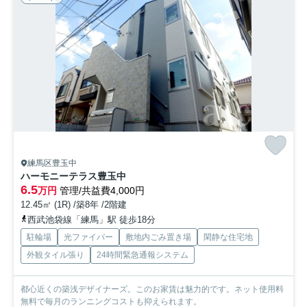
練馬区豊玉中
ハーモニーテラス豊玉中
6.5
万円
管理/共益費4,000円
12.45㎡ (1R) /築8年 /2階建
西武池袋線「練馬」駅 徒歩18分
駐輪場
光ファイバー
敷地内ごみ置き場
閑静な住宅地
外観タイル張り
24時間緊急通報システム
都心近くの築浅デザイナーズ。このお家賃は魅力的です。ネット使用料
無料で毎月のランニングコストも抑えられます。