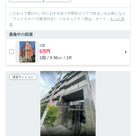
こだわりで選びたい方におすすめ☆中野区エリアで住まいをお探しなら
「フェリスホープ(家具付き)」☆セキュリティ面は、オート...
もっと見
る
募集中の部屋
1階
5万円
1階 / 9.96㎡ / 1R
賃貸マンション