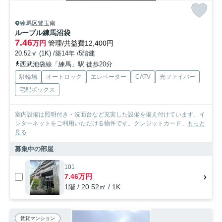
練馬区豊玉南
ルーブル練馬沼袋
7.46
万円
管理/共益費12,400円
20.52㎡ (1K) /築14年 /5階建
西武池袋線「練馬」駅 徒歩20分
駐輪場
オートロック
エレベーター
CATV
光ファイバー
宅配ボックス
室内設備は照明付き・洗面台など充実した設備を備え付けています。イ
ンターネットをご利用いただける物件です。クレジットカード...
もっと
見る
募集中の部屋
101
7.46万円
1階 / 20.52㎡ / 1K
賃貸マンション