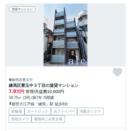
賃貸マンション
練馬区豊玉中
練馬区豊玉中３丁目の賃貸マンション
7.9
万円
管理/共益費10,000円
18.75㎡ (1R) /築7年 /5階建
都営大江戸線「練馬」駅 徒歩8分
駐輪場
オートロック
光ファイバー
宅配ボックス
防犯カメラ
敷地内ごみ置き場