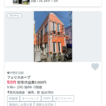
1階 / 16.18㎡ / 1R
アパート
中野区沼袋
フェリスホープ
5
万円
管理/共益費3,000円
9.96㎡ (1R) /築8年 /2階建
西武池袋線「練馬」駅 徒歩28分
駐輪場
オートロック
CATV
光ファイバー
敷地内ごみ置き場
閑静な住宅地