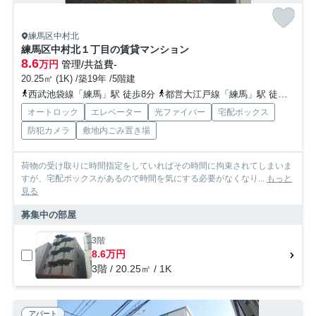
練馬区中村北
練馬区中村北１丁目の賃貸マンション
8.6
万円
管理/共益費-
20.25㎡ (1K) /築19年 /5階建
西武池袋線「練馬」駅 徒歩8分
都営大江戸線「練馬」駅 徒歩8分
オートロック
エレベーター
光ファイバー
宅配ボックス
防犯カメラ
敷地内ごみ置き場
荷物の受け取りに時間指定をしていればその時間に拘束されてしまいま
すが、宅配ボックスがあるので時間を気にする必要がなくなり...
もっと
見る
募集中の部屋
3階
8.6万円
3階 / 20.25㎡ / 1K
アパート