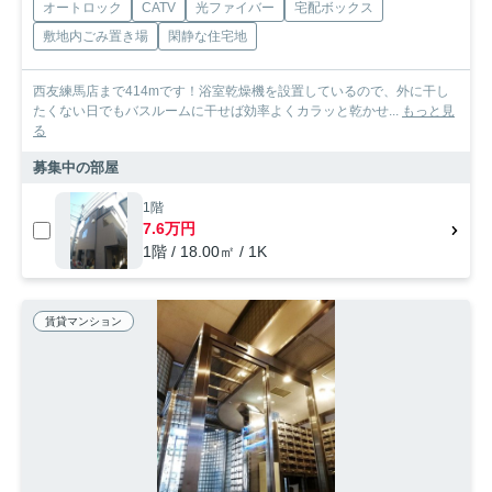
オートロック
CATV
光ファイバー
宅配ボックス
敷地内ごみ置き場
閑静な住宅地
西友練馬店まで414mです！浴室乾燥機を設置しているので、外に干し
たくない日でもバスルームに干せば効率よくカラッと乾かせ...
もっと見
る
募集中の部屋
1階
7.6万円
1階 / 18.00㎡ / 1K
賃貸マンション