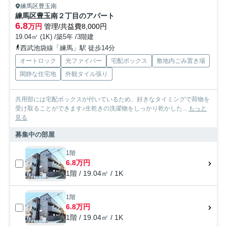
練馬区豊玉南
練馬区豊玉南２丁目のアパート
6.8
万円
管理/共益費8,000円
19.04㎡ (1K) /築5年 /3階建
西武池袋線「練馬」駅 徒歩14分
オートロック
光ファイバー
宅配ボックス
敷地内ごみ置き場
閑静な住宅地
外観タイル張り
共用部には宅配ボックスが付いているため、好きなタイミングで荷物を
受け取ることができます♪生乾きの洗濯物をしっかり乾かした...
もっと
見る
募集中の部屋
1階
6.8万円
1階 / 19.04㎡ / 1K
1階
6.8万円
1階 / 19.04㎡ / 1K