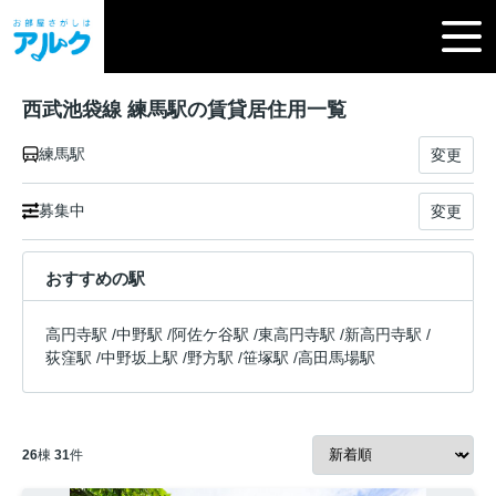
西武池袋線 練馬駅の賃貸居住用一覧
練馬駅
変更
募集中
変更
おすすめの駅
高円寺駅
/
中野駅
/
阿佐ケ谷駅
/
東高円寺駅
/
新高円寺駅
/
荻窪駅
/
中野坂上駅
/
野方駅
/
笹塚駅
/
高田馬場駅
26
棟
31
件