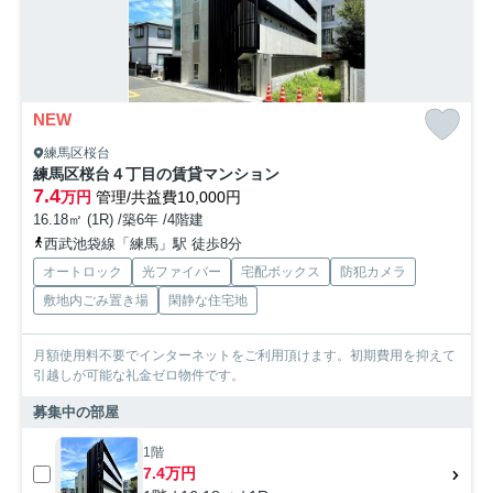
NEW
練馬区桜台
練馬区桜台４丁目の賃貸マンション
7.4
万円
管理/共益費10,000円
16.18㎡ (1R) /築6年 /4階建
西武池袋線「練馬」駅 徒歩8分
オートロック
光ファイバー
宅配ボックス
防犯カメラ
敷地内ごみ置き場
閑静な住宅地
月額使用料不要でインターネットをご利用頂けます。初期費用を抑えて
引越しが可能な礼金ゼロ物件です。
募集中の部屋
1階
7.4万円