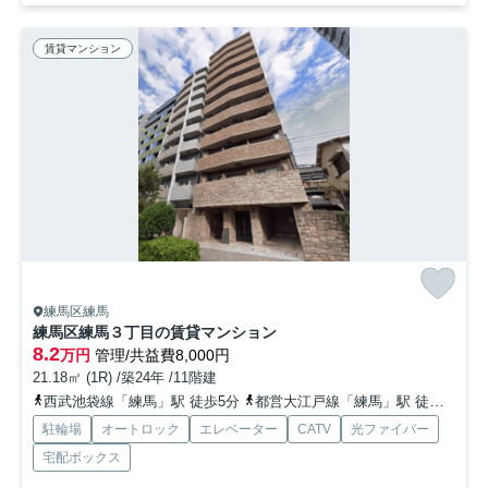
賃貸マンション
練馬区練馬
練馬区練馬３丁目の賃貸マンション
8.2
万円
管理/共益費8,000円
21.18㎡ (1R) /築24年 /11階建
西武池袋線「練馬」駅 徒歩5分
都営大江戸線「練馬」駅 徒歩7分
駐輪場
オートロック
エレベーター
CATV
光ファイバー
宅配ボックス