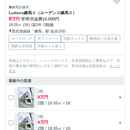
練馬区練馬
Ludens練馬Ⅱ（ルーデンス練馬Ⅱ）
8
万円
管理/共益費10,000円
18.05㎡ (1K) /築2年 /3階建
西武池袋線「練馬」駅 徒歩10分
オートロック
光ファイバー
宅配ボックス
敷地内ごみ置き場
閑静な住宅地
外観タイル張り
収納はクロゼット・シューズボックス・全居室収納など豊富なので、衣
類や履き物の整理がしやすく便利です。室内設備は洗面化粧台...
もっと
見る
募集中の部屋
2階
8万円
2階 / 18.05㎡ / 1K
2階
8万円
2階 / 18.05㎡ / 1K