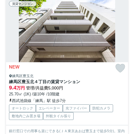
賃貸マンション
NEW
練馬区豊玉北
練馬区豊玉北４丁目の賃貸マンション
9.4
万円
管理/共益費5,000円
25.70㎡ (1K) /築10年 /10階建
西武池袋線「練馬」駅 徒歩7分
オートロック
エレベーター
光ファイバー
防犯カメラ
敷地内ごみ置き場
外観タイル張り
銀行窓口での用事も楽にできる(ＪＡ東京あおば豊玉まで徒歩5分)。室内