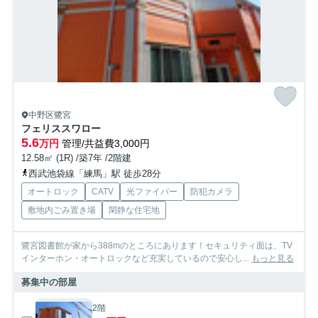
中野区鷺宮
フェリススワロー
5.6
万円
管理/共益費3,000円
12.58㎡ (1R) /築7年 /2階建
西武池袋線「練馬」駅 徒歩28分
オートロック
CATV
光ファイバー
防犯カメラ
敷地内ごみ置き場
閑静な住宅地
鷺宮図書館が家から388mのところにあります！セキュリティ面は、TV
インターホン・オートロックなど充実しているので安心し...
もっと見る
募集中の部屋
2階