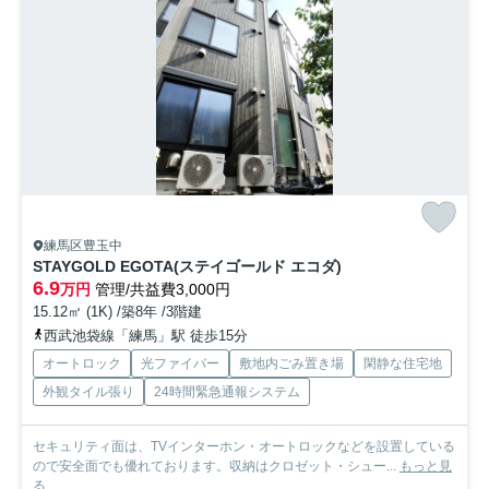
練馬区豊玉中
STAYGOLD EGOTA(ステイゴールド エコダ)
6.9
万円
管理/共益費3,000円
15.12㎡ (1K) /築8年 /3階建
西武池袋線「練馬」駅 徒歩15分
オートロック
光ファイバー
敷地内ごみ置き場
閑静な住宅地
外観タイル張り
24時間緊急通報システム
セキュリティ面は、TVインターホン・オートロックなどを設置している
ので安全面でも優れております。収納はクロゼット・シュー...
もっと見
る