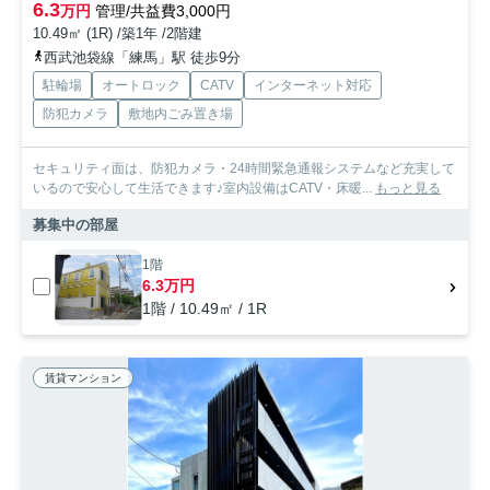
6.3
万円
管理/共益費3,000円
10.49㎡ (1R) /築1年 /2階建
西武池袋線「練馬」駅 徒歩9分
駐輪場
オートロック
CATV
インターネット対応
防犯カメラ
敷地内ごみ置き場
セキュリティ面は、防犯カメラ・24時間緊急通報システムなど充実して
いるので安心して生活できます♪室内設備はCATV・床暖...
もっと見る
募集中の部屋
1階
6.3万円
1階 / 10.49㎡ / 1R
賃貸マンション