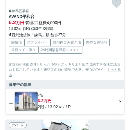
練馬区早宮
AVAND平和台
6.2
万円
管理/共益費4,000円
13.02㎡ (1R) /築3年 /2階建
西武池袋線「練馬」駅 徒歩27分
駐輪場
光ファイバー
敷地内ごみ置き場
閑静な住宅地
外観タイル張り
24時間緊急通報システム
化粧品や洗面道具といった小物もスッキリまとめて収納できる独立洗面
台を採用しています！来訪者の顔が確認できる、安心のTVイ...
もっと見
る
募集中の部屋
2階
6.2万円
2階 / 13.02㎡ / 1R
アパート