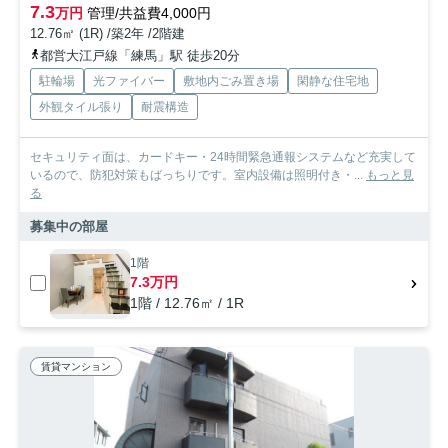
7.3
万円
管理/共益費4,000円
12.76㎡ (1R) /築2年 /2階建
都営大江戸線「練馬」駅 徒歩20分
駐輪場
光ファイバー
敷地内ごみ置き場
閑静な住宅地
外観タイル張り
耐震構造
セキュリティ面は、カードキー・24時間緊急通報システムなど充実して
いるので、防犯対策もばっちりです。室内設備は照明付き・...
もっと見
る
募集中の部屋
1階
7.3万円
1階 / 12.76㎡ / 1R
賃貸マンション