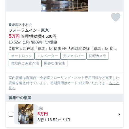
練馬区中村北
フォーラムイン・東京
5
万円
管理/共益費4,500円
13.52㎡ (1R) /築39年 /14階建
都営大江戸線「練馬」駅 徒歩7分
西武池袋線「練馬」駅 徒歩7分
オートロック
エレベーター
光ファイバー
防犯カメラ
敷地内ごみ置き場
閑静な住宅地
室内設備は洗面台・全居室フローリング・ネット専用回線など充実した
設備を備え付けています。初期費用はカードで決済いただけま...
もっと
見る
募集中の部屋
3階
5万円
3階 / 13.52㎡ / 1R