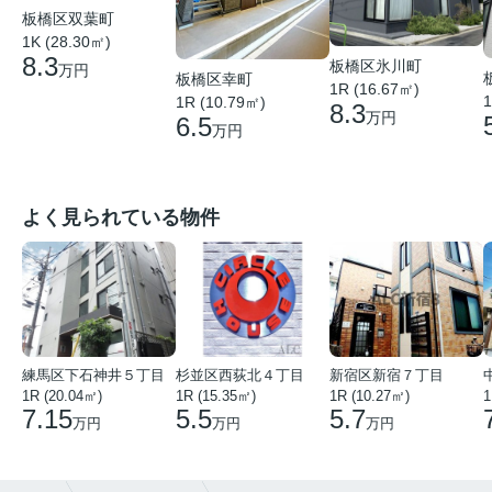
板橋区双葉町
1K (28.30㎡)
8.3
板橋区氷川町
万円
板橋区幸町
1R (16.67㎡)
1
1R (10.79㎡)
8.3
万円
6.5
万円
よく見られている物件
練馬区下石神井５丁目
杉並区西荻北４丁目
新宿区新宿７丁目
1R (20.04㎡)
1R (15.35㎡)
1R (10.27㎡)
1
7.15
5.5
5.7
万円
万円
万円