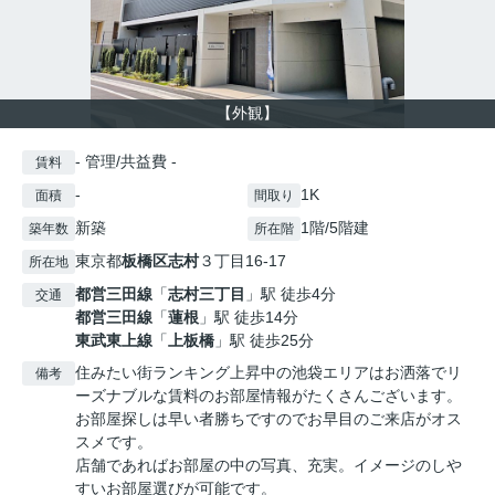
【外観】
- 管理/共益費 -
賃料
-
1K
面積
間取り
新築
1階/5階建
築年数
所在階
東京都
板橋区
志村
３丁目16-17
所在地
都営三田線
「
志村三丁目
」駅 徒歩4分
交通
都営三田線
「
蓮根
」駅 徒歩14分
東武東上線
「
上板橋
」駅 徒歩25分
住みたい街ランキング上昇中の池袋エリアはお洒落でリ
備考
ーズナブルな賃料のお部屋情報がたくさんございます。
お部屋探しは早い者勝ちですのでお早目のご来店がオス
スメです。
店舗であればお部屋の中の写真、充実。イメージのしや
すいお部屋選びが可能です。