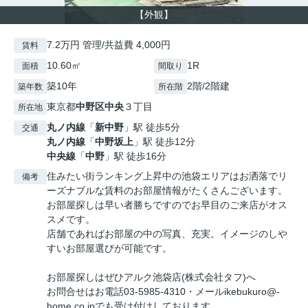
【外観】
7.2万円 管理/共益費 4,000円
賃料
10.60㎡
1R
面積
間取り
築10年
2階/2階建
築年数
所在階
東京都
中野区
中央
３丁目
所在地
丸ノ内線
「
新中野
」駅 徒歩5分
交通
丸ノ内線
「
中野坂上
」駅 徒歩12分
中央線
「
中野
」駅 徒歩16分
住みたい街ランキング上昇中の池袋エリアはお洒落でリ
備考
ーズナブルな賃料のお部屋情報がたくさんございます。
お部屋探しは早い者勝ちですのでお早目のご来店がオス
スメです。
店舗であればお部屋の中の写真、充実。イメージのしや
すいお部屋選びが可能です。
お部屋探しはぜひアルク池袋店(株式会社タフ)へ
お問合せはお電話03-5985-4310・メールikebukuro@-
home.co.jpでも受け付けしております。