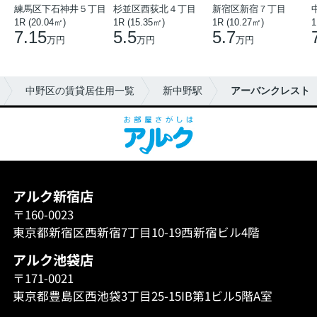
練馬区下石神井５丁目
杉並区西荻北４丁目
新宿区新宿７丁目
1R (20.04㎡)
1R (15.35㎡)
1R (10.27㎡)
1
7.15
5.5
5.7
万円
万円
万円
中野区の賃貸居住用一覧
新中野駅
アーバンクレスト
アルク新宿店
〒160-0023
東京都新宿区西新宿7丁目10-19西新宿ビル4階
アルク池袋店
〒171-0021
東京都豊島区西池袋3丁目25-15IB第1ビル5階A室