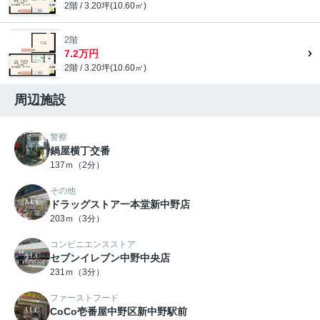
2階 / 3.20坪(10.60㎡)
2階
7.2万円
2階 / 3.20坪(10.60㎡)
周辺施設
警察
鍋屋横丁交番
137ｍ（2分）
その他
ドラッグストア一本堂新中野店
203ｍ（3分）
コンビニエンスストア
セブンイレブン中野中央店
231ｍ（3分）
ファーストフード
CoCo壱番屋中野区新中野駅前