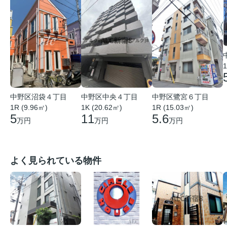
1
中野区沼袋４丁目
中野区中央４丁目
中野区鷺宮６丁目
1R (9.96㎡)
1K (20.62㎡)
1R (15.03㎡)
5
11
5.6
万円
万円
万円
よく見られている物件