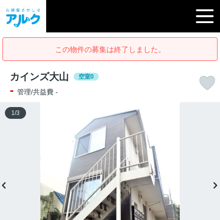
この物件の募集は終了しました。
カインズ大山
空室0
-
管理/共益費 -
1
/
3