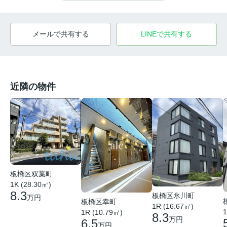
メールで共有する
LINEで共有する
近隣の物件
板橋区双葉町
1K (28.30㎡)
8.3
板橋区氷川町
万円
板橋区幸町
1R (16.67㎡)
1
1R (10.79㎡)
8.3
万円
6.5
万円