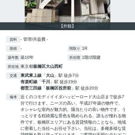
【外観】
- 管理/共益費 -
賃料
-
1R
面積
間取り
築10年
1階/2階建
築年数
所在階
東京都
板橋区
大山西町
所在地
東武東上線
「
大山
」駅 徒歩7分
交通
有楽町線
「
千川
」駅 徒歩19分
都営三田線
「
板橋区役所前
」駅 徒歩20分
近くのコモディイイダハッピーロード大山店まで徒歩7
備考
分で行けます。ニーズの高い、平成27年築の物件で、
オシャレな室内が魅力的。陽当たりの良い物件です。う
っとりする程綺麗な景色を眺められる、誰もが憧れる物
件です。板橋区エリアにある賃貸情報のことなら、地域
に密着した当社へお任せ下さい。当社は、多種多様な賃
貸情報を取り扱っております。ご要望や不明な点などご