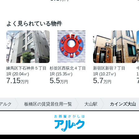
よく見られている物件
練馬区下石神井５丁目
杉並区西荻北４丁目
新宿区新宿７丁目
1R (20.04㎡)
1R (15.35㎡)
1R (10.27㎡)
1
7.15
5.5
5.7
万円
万円
万円
アルク
板橋区の賃貸居住用一覧
大山駅
カインズ大山