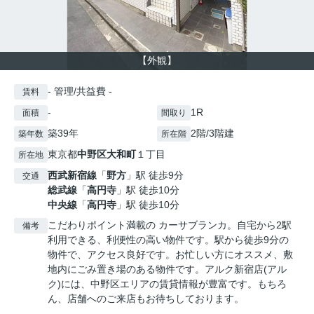
【外観】
- 管理/共益費 -
賃料
-
1R
面積
間取り
築39年
2階/3階建
築年数
所在階
東京都
中野区
大和町
１丁目
所在地
西武新宿線
「
野方
」駅 徒歩9分
交通
総武線
「
高円寺
」駅 徒歩10分
中央線
「
高円寺
」駅 徒歩10分
こだわりポイント満載の カーサブランカ。自宅から2駅
備考
利用できる、利便性の高い物件です。駅から徒歩9分の
物件で、アクセス良好です。お忙しい方にオススメ、敷
地内にごみ置き場のある物件です。アルク新宿店(アル
ク)には、中野区エリアの賃貸情報が豊富です。もちろ
ん、店舗へのご来店もお待ちしております。