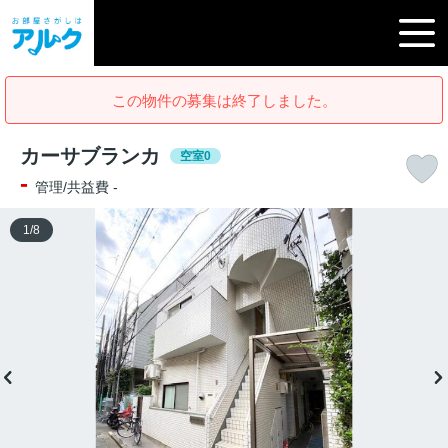
この物件の募集は終了しました。
カーサブランカ
空室0
-
管理/共益費 -
1
/
8