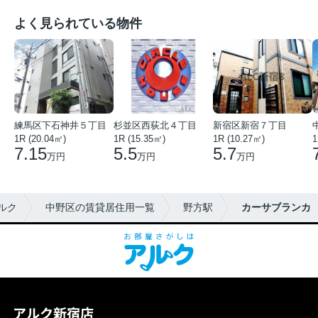
よく見られている物件
練馬区下石神井５丁目
杉並区西荻北４丁目
新宿区新宿７丁目
1R (20.04㎡)
1R (15.35㎡)
1R (10.27㎡)
1
7.15
5.5
5.7
万円
万円
万円
ルク
中野区の賃貸居住用一覧
野方駅
カーサブランカ
アルク新宿店