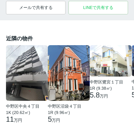
メールで共有する
LINEで共有する
近隣の物件
中野区鷺宮１丁目
1
1R (9.38㎡)
5.8
万円
中野区中央４丁目
中野区沼袋４丁目
1K (20.62㎡)
1R (9.96㎡)
11
5
万円
万円