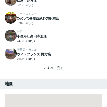
松屋 野方店
561ｍ（8分）
ファーストフード
CoCo壱番屋西武野方駅前店
628ｍ（8分）
寿司
小僧寿し高円寺北店
747ｍ（10分）
喫茶店・カフェ
ヴィドフランス 野方店
764ｍ（10分）
すべて見る
地図