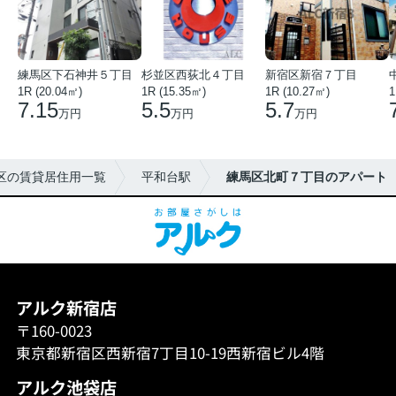
練馬区下石神井５丁目
杉並区西荻北４丁目
新宿区新宿７丁目
1R (20.04㎡)
1R (15.35㎡)
1R (10.27㎡)
1
7.15
5.5
5.7
万円
万円
万円
区の賃貸居住用一覧
平和台駅
練馬区北町７丁目のアパート
アルク新宿店
〒160-0023
東京都新宿区西新宿7丁目10-19西新宿ビル4階
アルク池袋店