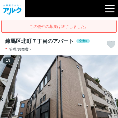
この物件の募集は終了しました。
練馬区北町７丁目のアパート
空室0
-
管理/共益費 -
1
/
3