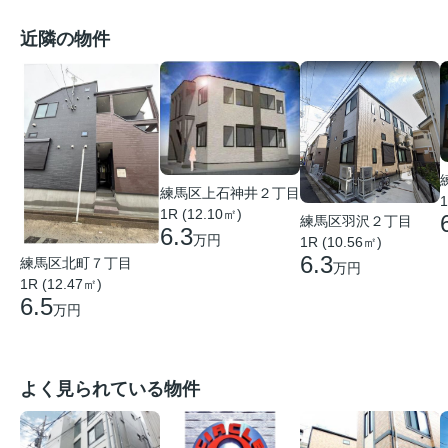
近隣の物件
練馬区上石神井２丁目
1
1R (12.10㎡)
練馬区羽沢２丁目
6.3
万円
1R (10.56㎡)
6.3
練馬区北町７丁目
万円
1R (12.47㎡)
6.5
万円
よく見られている物件