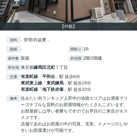
【外観】
- 管理/共益費 -
賃料
-
1R
面積
間取り
新築
2階/2階建
築年数
所在階
東京都
練馬区
北町
７丁目
所在地
有楽町線
「
平和台
」駅 徒歩6分
交通
東武東上線
「
東武練馬
」駅 徒歩19分
有楽町線
「
地下鉄赤塚
」駅 徒歩22分
住みたい街ランキング上昇中の池袋エリアはお洒落でリ
備考
ーズナブルな賃料のお部屋情報がたくさんございます。
お部屋探しは早い者勝ちですのでお早目のご来店がオス
スメです。
店舗であればお部屋の中の写真、充実。イメージのしや
すいお部屋選びが可能です。