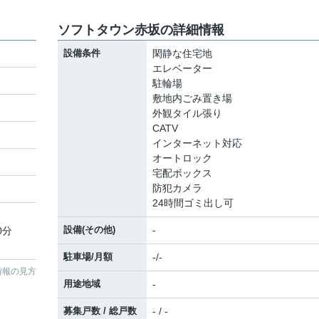
ソフトタウン赤坂の詳細情報
設備条件
閑静な住宅地
エレベーター
駐輪場
敷地内ごみ置き場
外観タイル張り
CATV
インターネット対応
オートロック
宅配ボックス
防犯カメラ
24時間ゴミ出し可
設備(その他)
-
0分
駐車場/月額
-/-
情報の見方
用途地域
-
募集戸数 / 総戸数
- / -