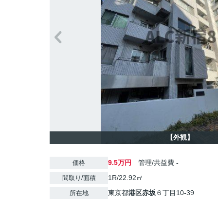
【外観】
9.5万円
管理/共益費
-
価格
1R/22.92㎡
間取り/面積
東京都
港区
赤坂
６丁目10‐39
所在地