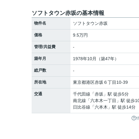
ソフトタウン赤坂の基本情報
物件名
ソフトタウン赤坂
価格
9.5万円
管理/共益費
-
築年月
1978年10月（築47年）
総戸数
-
所在地
東京都
港区
赤坂
６丁目10‐39
交通
千代田線
「
赤坂
」駅 徒歩5分
南北線
「
六本木一丁目
」駅 徒歩1
日比谷線
「
六本木
」駅 徒歩14分