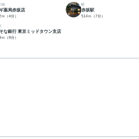
の他
駅
ギ薬局赤坂店
赤坂駅
42ｍ（4分）
514ｍ（7分）
行
そな銀行 東京ミッドタウン支店
69ｍ（9分）