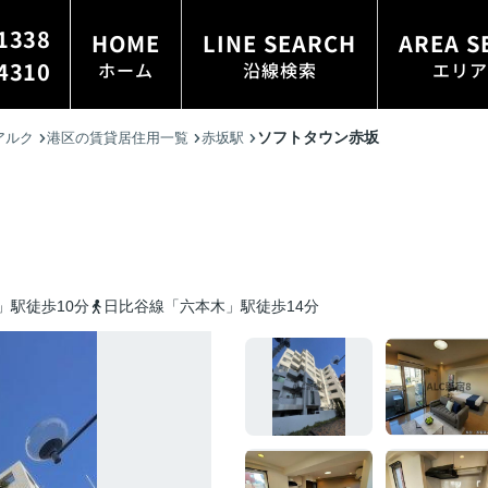
1338
HOME
LINE SEARCH
AREA S
4310
ホーム
沿線検索
エリア
ソフトタウン赤坂
アルク
港区の賃貸居住用一覧
赤坂駅
」駅徒歩10分
日比谷線「六本木」駅徒歩14分