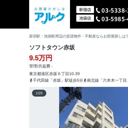
03-5338-
新宿店
03-5985-
池袋店
新宿駅・池袋駅周辺の賃貸物件・不動産ならお部屋探しは
ソフトタウン赤坂
9.5万円
管理/共益費 -
東京都
港区
赤坂
６丁目10‐39
千代田線「赤坂」駅徒歩5分
南北線「六本木一丁目
1
/
26