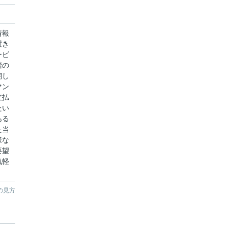
情報
置き
ービ
階の
関し
マン
支払
たい
ある
た当
様な
要望
気軽
の見方