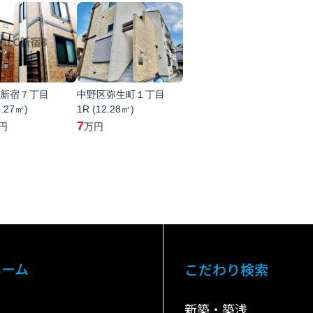
新宿７丁目
中野区弥生町１丁目
0.27㎡)
1R (12.28㎡)
7
円
万円
ホーム
こだわり検索
新築・築浅