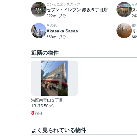
コンビニエンスストア
そ
セブン・イレブン 赤坂６丁目店
ス
222ｍ（3分）
2
その他
銀
Akasaka Sacas
り
558ｍ（7分）
6
近隣の物件
港区南青山２丁目
1R (15.50㎡)
8
万円
よく見られている物件