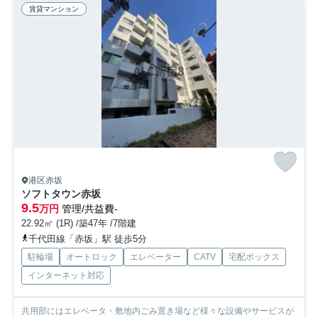
賃貸マンション
港区赤坂
ソフトタウン赤坂
9.5
万円
管理/共益費-
22.92㎡ (1R) /築47年 /7階建
千代田線「赤坂」駅 徒歩5分
駐輪場
オートロック
エレベーター
CATV
宅配ボックス
インターネット対応
共用部にはエレベータ・敷地内ごみ置き場など様々な設備やサービスが