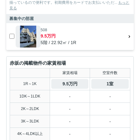
揃っているので便利です。初期費用をカードでお支払いいただ...
もっと
見る
募集中の部屋
508
9.5万円
5階 / 22.92㎡ / 1R
赤坂の掲載物件の家賃相場
家賃相場
空室件数
9.5万円
1室
1R～1K
-
-
1DK～1LDK
-
-
2K～2LDK
-
-
3K～3LDK
-
-
4K～4LDK以上