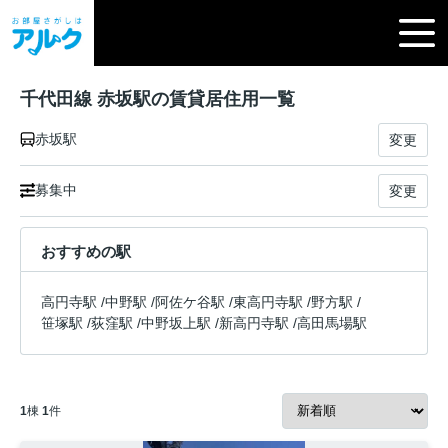
千代田線 赤坂駅の賃貸居住用一覧
赤坂駅
変更
募集中
変更
おすすめの駅
高円寺駅
/
中野駅
/
阿佐ケ谷駅
/
東高円寺駅
/
野方駅
/
笹塚駅
/
荻窪駅
/
中野坂上駅
/
新高円寺駅
/
高田馬場駅
1
棟
1
件