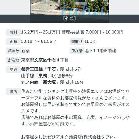
【外観】
16.2万円～25.1万円 管理/共益費 7,000円～10,000円
賃料
30.18㎡～61.56㎡
1LDK
面積
間取り
新築
地下1-1階/5階建
築年数
所在階
東京都
文京区
千石
４丁目
所在地
都営三田線
「
千石
」駅 徒歩6分
交通
山手線
「
巣鴨
」駅 徒歩8分
丸ノ内線
「
新大塚
」駅 徒歩15分
住みたい街ランキング上昇中の池袋エリアはお洒落でリ
備考
ーズナブルな賃料のお部屋情報がたくさんございます。
お部屋探しは早い者勝ちですのでお早目のご来店がオス
スメです。
店舗であればお部屋の中の写真、充実。イメージのしや
すいお部屋選びが可能です。
お部屋探しはぜひアルク池袋店(株式会社タフ)へ