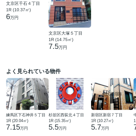
文京区千石４丁目
1R (10.37㎡)
6
万円
文京区大塚５丁目
1R (14.75㎡)
7.5
万円
よく見られている物件
練馬区下石神井５丁目
杉並区西荻北４丁目
新宿区新宿７丁目
1R (20.04㎡)
1R (15.35㎡)
1R (10.27㎡)
1
7.15
5.5
5.7
万円
万円
万円