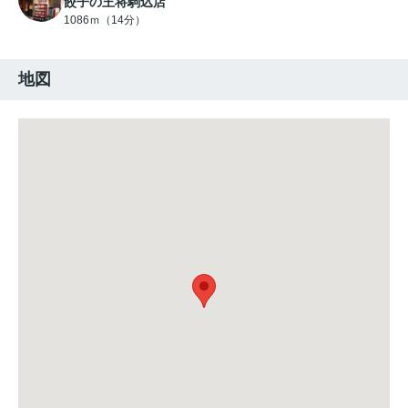
餃子の王将駒込店
1086ｍ（14分）
地図