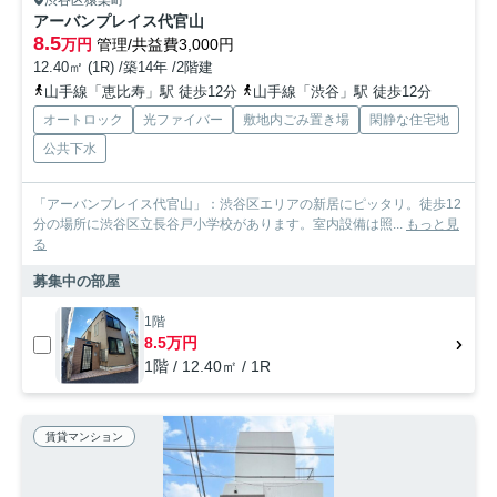
渋谷区猿楽町
アーバンプレイス代官山
8.5
万円
管理/共益費3,000円
12.40㎡ (1R) /築14年 /2階建
山手線「恵比寿」駅 徒歩12分
山手線「渋谷」駅 徒歩12分
オートロック
光ファイバー
敷地内ごみ置き場
閑静な住宅地
公共下水
「アーバンプレイス代官山」：渋谷区エリアの新居にピッタリ。徒歩12
分の場所に渋谷区立長谷戸小学校があります。室内設備は照...
もっと見
る
募集中の部屋
1階
8.5万円
1階 / 12.40㎡ / 1R
賃貸マンション