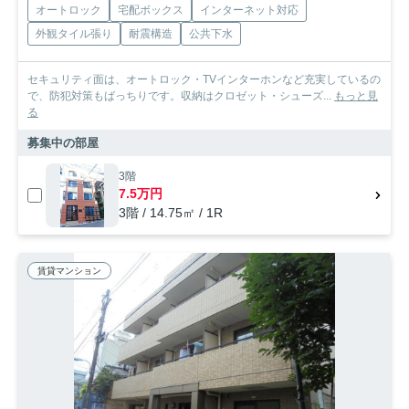
オートロック
宅配ボックス
インターネット対応
外観タイル張り
耐震構造
公共下水
セキュリティ面は、オートロック・TVインターホンなど充実しているの
で、防犯対策もばっちりです。収納はクロゼット・シューズ...
もっと見
る
募集中の部屋
3階
7.5万円
3階 / 14.75㎡ / 1R
賃貸マンション