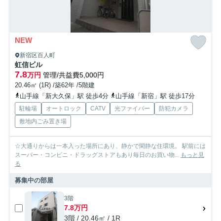
NEW
新宿区百人町
虹信ビル
7.8
万円
管理/共益費5,000円
20.46㎡ (1R) /築62年 /5階建
山手線「新大久保」駅 徒歩4分
山手線「新宿」駅 徒歩17分
駐輪場
オートロック
CATV
光ファイバー
防犯カメラ
敷地内ごみ置き場
☆大通りからは一本入った場所にあり、静かで閑静な住環境。 駅前には
スーパー・コンビニ・ドラッグストアもあり毎日のお買い物...
もっと見
る
募集中の部屋
3階
7.8万円
3階 / 20.46㎡ / 1R