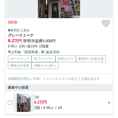
NEW
新宿区上落合
グレースミーナ
6.2
万円
管理/共益費3,000円
8.95㎡ (1R) /築15年 /2階建
山手線「高田馬場」駅 徒歩20分
オートロック
光ファイバー
防犯カメラ
敷地内ごみ置き場
閑静な住宅地
外観タイル張り
初期費用分割払い可能。イニシャルコストを抑えて入居出来ます。
募集中の部屋
2階
6.2万円
2階 / 8.95㎡ / 1R