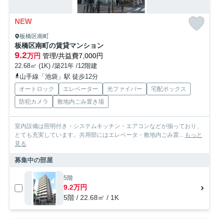
NEW
板橋区南町
板橋区南町の賃貸マンション
9.2
万円
管理/共益費7,000円
22.68㎡ (1K) /築21年 /12階建
山手線「池袋」駅 徒歩12分
オートロック
エレベーター
光ファイバー
宅配ボックス
防犯カメラ
敷地内ごみ置き場
室内設備は照明付き・システムキッチン・エアコンなどが揃っており、
とても充実しています。共用部にはエレベータ・敷地内ごみ置...
もっと
見る
募集中の部屋
5階
9.2万円
5階 / 22.68㎡ / 1K