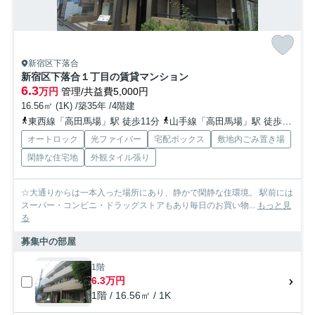
新宿区下落合
新宿区下落合１丁目の賃貸マンション
6.3
万円
管理/共益費5,000円
16.56㎡ (1K) /築35年 /4階建
東西線「高田馬場」駅 徒歩11分
山手線「高田馬場」駅 徒歩11分
オートロック
光ファイバー
宅配ボックス
敷地内ごみ置き場
閑静な住宅地
外観タイル張り
☆大通りからは一本入った場所にあり、静かで閑静な住環境。 駅前には
スーパー・コンビニ・ドラッグストアもあり毎日のお買い物...
もっと見
る
募集中の部屋
1階
6.3万円
1階 / 16.56㎡ / 1K