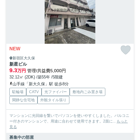
NEW
新宿区大久保
新星ビル
9.3
万円
管理/共益費5,000円
32.12㎡ (2DK) /築55年 /5階建
山手線「新大久保」駅 徒歩8分
駐輪場
CATV
光ファイバー
敷地内ごみ置き場
閑静な住宅地
外観タイル張り
マンションに光回線を繋いでパソコンを使いやすくしました。バルコニ
ー付きのマンションで、用途に合わせて使用できます。2面に...
もっと
見る
募集中の部屋