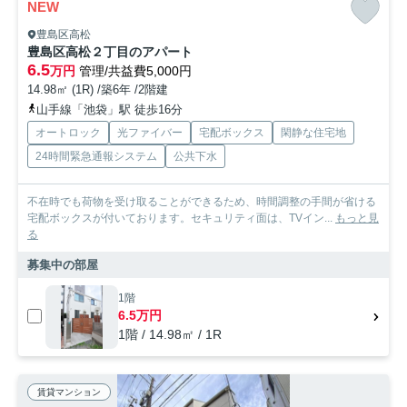
NEW
豊島区高松
豊島区高松２丁目のアパート
6.5
万円
管理/共益費5,000円
14.98㎡ (1R) /築6年 /2階建
山手線「池袋」駅 徒歩16分
オートロック
光ファイバー
宅配ボックス
閑静な住宅地
24時間緊急通報システム
公共下水
不在時でも荷物を受け取ることができるため、時間調整の手間が省ける
宅配ボックスが付いております。セキュリティ面は、TVイン...
もっと見
る
募集中の部屋
1階
6.5万円
1階 / 14.98㎡ / 1R
賃貸マンション