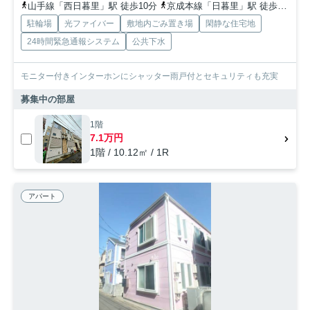
山手線「西日暮里」駅 徒歩10分
京成本線「日暮里」駅 徒歩16分
駐輪場
光ファイバー
敷地内ごみ置き場
閑静な住宅地
24時間緊急通報システム
公共下水
モニター付きインターホンにシャッター雨戸付とセキュリティも充実
募集中の部屋
1階
7.1万円
1階 / 10.12㎡ / 1R
アパート