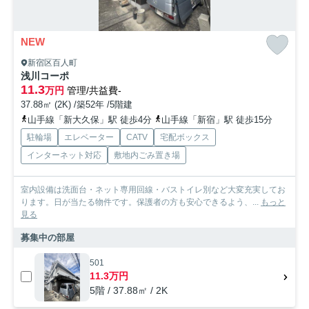
NEW
新宿区百人町
浅川コーポ
11.3
万円
管理/共益費-
37.88㎡ (2K) /築52年 /5階建
山手線「新大久保」駅 徒歩4分
山手線「新宿」駅 徒歩15分
駐輪場
エレベーター
CATV
宅配ボックス
インターネット対応
敷地内ごみ置き場
室内設備は洗面台・ネット専用回線・バストイレ別など大変充実してお
ります。日が当たる物件です。保護者の方も安心できるよう、...
もっと
見る
募集中の部屋
501
11.3万円
5階 / 37.88㎡ / 2K