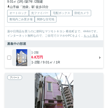
9.01㎡ (1R) /築7年 /2階建
山手線「池袋」駅 徒歩15分
オートロック
光ファイバー
宅配ボックス
防犯カメラ
敷地内ごみ置き場
閑静な住宅地
薬や日用品を買うのに便利なマツモトキヨシ 椎名町まで、444mです。
インターネット無料なので、ご自宅でスマホやPCをよく...
もっと見る
募集中の部屋
1-2階
6.8万円
1-2階 / 9.01㎡ / 1R
アパート