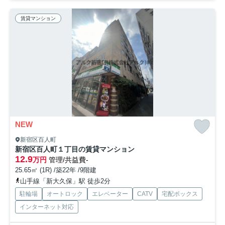
賃貸マンション
NEW
新宿区百人町
新宿区百人町１丁目の賃貸マンション
12.9
万円
管理/共益費-
25.65㎡ (1R) /築22年 /9階建
山手線「新大久保」駅 徒歩2分
駐輪場
オートロック
エレベーター
CATV
宅配ボックス
インターネット対応