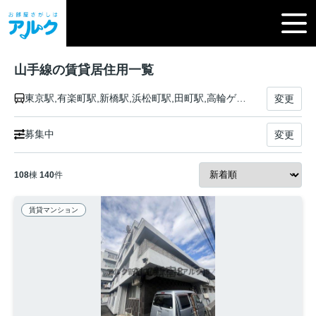
山手線の賃貸居住用一覧
東京駅,有楽町駅,新橋駅,浜松町駅,田町駅,高輪ゲートウェイ駅,品川駅,大崎駅,五反田駅,目黒駅,恵比寿駅,渋谷駅,原宿駅,代々木駅,新宿駅,新大久保駅,高田馬場駅,目白駅,池袋駅,大塚駅,巣鴨駅,駒込駅,田端駅,西日暮里駅,日暮里駅,鶯谷駅,上野駅,御徒町駅,秋葉原駅,神田駅
変更
募集中
変更
108
棟
140
件
賃貸マンション