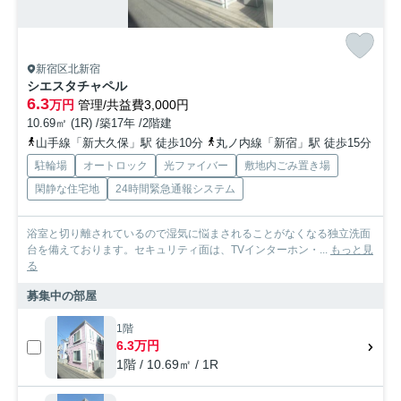
新宿区北新宿
シエスタチャペル
6.3
万円
管理/共益費3,000円
10.69㎡ (1R) /築17年 /2階建
山手線「新大久保」駅 徒歩10分
丸ノ内線「新宿」駅 徒歩15分
駐輪場
オートロック
光ファイバー
敷地内ごみ置き場
閑静な住宅地
24時間緊急通報システム
浴室と切り離されているので湿気に悩まされることがなくなる独立洗面
台を備えております。セキュリティ面は、TVインターホン・...
もっと見
る
募集中の部屋
1階
6.3万円
1階 / 10.69㎡ / 1R