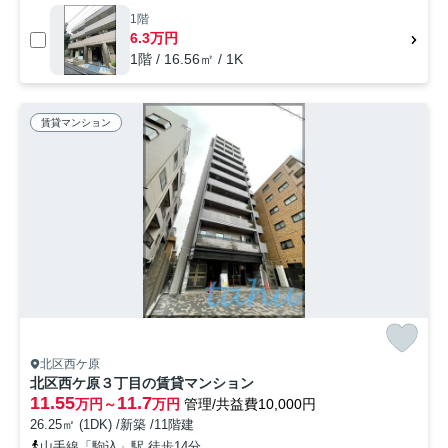
1階
6.3万円
1階 / 16.56㎡ / 1K
賃貸マンション
北区西ケ原
北区西ケ原３丁目の賃貸マンション
11.55
11.7
万円～
万円
管理/共益費10,000円
26.25㎡ (1DK) /新築 /11階建
山手線「駒込」駅 徒歩14分