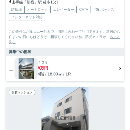
山手線「新宿」駅 徒歩15分
駐輪場
オートロック
エレベーター
CATV
宅配ボックス
インターネット対応
この物件はバルコニー付きで、用途に合わせて利用できます。新居のお
住まいの日にちはどうぞご相談してくださいね。防犯カメラが...
もっと
見る
募集中の部屋
４０８
8万円
4階 / 18.00㎡ / 1R
賃貸マンション