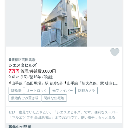
新宿区高田馬場
シエスタヒルズ
7
万円
管理/共益費3,000円
9.41㎡ (1R) /築16年 /2階建
山手線「高田馬場」駅 徒歩5分
山手線「新大久保」駅 徒歩15分
駐輪場
オートロック
光ファイバー
防犯カメラ
敷地内ごみ置き場
閑静な住宅地
ぜひ一度見ていただきたい、「シエスタヒルズ」です。便利なスーパー
「マルエツ プチ 高田馬場店」まで328mです。使い勝手...
もっと見る
募集中の部屋