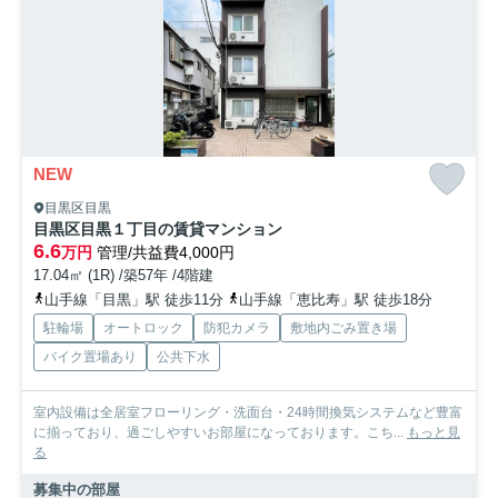
NEW
目黒区目黒
目黒区目黒１丁目の賃貸マンション
6.6
万円
管理/共益費4,000円
17.04㎡ (1R) /築57年 /4階建
山手線「目黒」駅 徒歩11分
山手線「恵比寿」駅 徒歩18分
駐輪場
オートロック
防犯カメラ
敷地内ごみ置き場
バイク置場あり
公共下水
室内設備は全居室フローリング・洗面台・24時間換気システムなど豊富
に揃っており、過ごしやすいお部屋になっております。こち...
もっと見
る
募集中の部屋