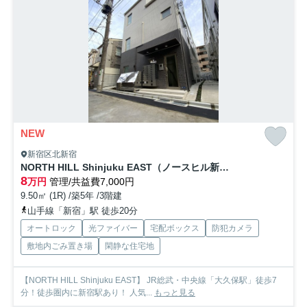
NEW
新宿区北新宿
NORTH HILL Shinjuku EAST（ノースヒル新宿イースト）
8
万円
管理/共益費7,000円
9.50㎡ (1R) /築5年 /3階建
山手線「新宿」駅 徒歩20分
オートロック
光ファイバー
宅配ボックス
防犯カメラ
敷地内ごみ置き場
閑静な住宅地
【NORTH HILL Shinjuku EAST】 JR総武・中央線「大久保駅」徒歩7
分！徒歩圏内に新宿駅あり！ 人気...
もっと見る