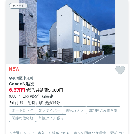
アパート
NEW
板橋区中丸町
CocooN池袋
6.3
万円
管理/共益費5,000円
9.00㎡ (1R) /築5年 /2階建
山手線「池袋」駅 徒歩14分
オートロック
光ファイバー
防犯カメラ
敷地内ごみ置き場
閑静な住宅地
外観タイル張り
☆大通りからは一本入った場所にあり、静かで閑静な住環境。 駅前には