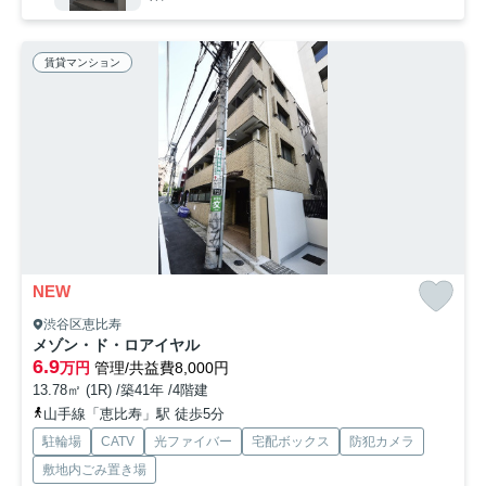
賃貸マンション
NEW
渋谷区恵比寿
メゾン・ド・ロアイヤル
6.9
万円
管理/共益費8,000円
13.78㎡ (1R) /築41年 /4階建
山手線「恵比寿」駅 徒歩5分
駐輪場
CATV
光ファイバー
宅配ボックス
防犯カメラ
敷地内ごみ置き場