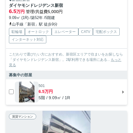
ダイヤモンドレジデンス新宿
6.5
万円
管理/共益費5,000円
9.09㎡ (1R) /築52年 /5階建
山手線「新宿」駅 徒歩9分
駐輪場
オートロック
エレベーター
CATV
宅配ボックス
インターネット対応
こだわりで選びたい方におすすめ。新宿区エリアで住まいをお探しなら
「ダイヤモンドレジデンス新宿」。2駅利用できる場所にある...
もっと
見る
募集中の部屋
501
6.5万円
5階 / 9.09㎡ / 1R
賃貸マンション