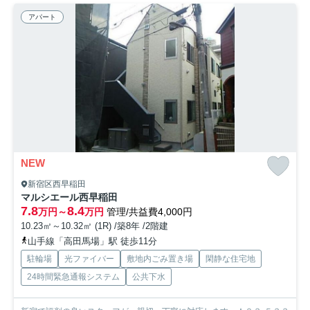
アパート
NEW
新宿区西早稲田
マルシエール西早稲田
7.8
8.4
万円～
万円
管理/共益費4,000円
10.23㎡～10.32㎡ (1R) /築8年 /2階建
山手線「高田馬場」駅 徒歩11分
駐輪場
光ファイバー
敷地内ごみ置き場
閑静な住宅地
24時間緊急通報システム
公共下水