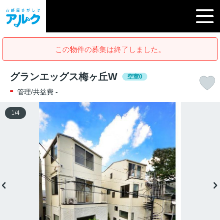
この物件の募集は終了しました。
グランエッグス梅ヶ丘W
空室0
-
管理/共益費 -
1
/
4