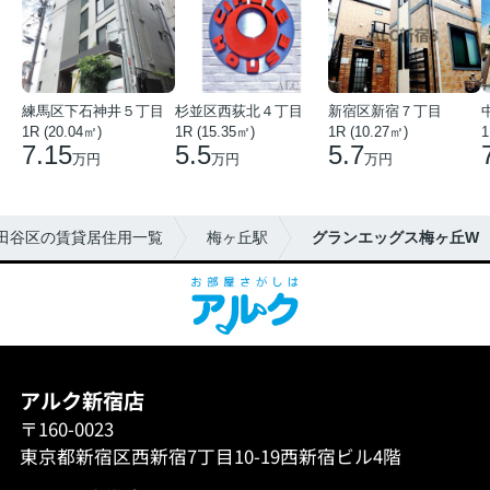
練馬区下石神井５丁目
杉並区西荻北４丁目
新宿区新宿７丁目
1R (20.04㎡)
1R (15.35㎡)
1R (10.27㎡)
1
7.15
5.5
5.7
万円
万円
万円
田谷区の賃貸居住用一覧
梅ヶ丘駅
グランエッグス梅ヶ丘W
アルク新宿店
〒160-0023
東京都新宿区西新宿7丁目10-19西新宿ビル4階