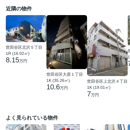
近隣の物件
世田谷区北沢５丁目
1R (16.02㎡)
1
8.15
万円
世田谷区大原１丁目
1K (35.26㎡)
世田谷区上北沢４丁目
10.6
1K (19.01㎡)
万円
7
万円
よく見られている物件