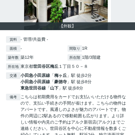
【外観】
- 管理/共益費 -
賃料
-
1R
面積
間取り
築12年
1階/3階建
築年数
所在階
東京都
世田谷区
梅丘
１丁目５０－８
所在地
小田急小田原線
「
梅ヶ丘
」駅 徒歩2分
交通
小田急小田原線
「
豪徳寺
」駅 徒歩8分
東急世田谷線
「
山下
」駅 徒歩8分
こちらは初期費用をカードでお支払いいただける物件な
備考
ので、支払い手続きの手間が省けます。こちらの物件は
アパートです。風通しのよさが魅力のアパートです。物
件の周辺に2駅あるので移動範囲も広がります。より詳
しい情報や内見のご予約はアルク新宿店(アルク)までご
連絡ください。世田谷区を中心に不動産情報を数多くご
紹介しています。ネット無料 駅近2分 独立洗面浴室