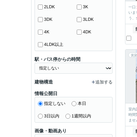
2LDK
3K
一口
いま
う、
3DK
3LDK
4K
4DK
4LDK以上
賃貸
駅・バス停からの時間
建物構造
追加する
情報公開日
指定しない
本日
室内
時間
3日以内
1週間以内
ませ
画像・動画あり