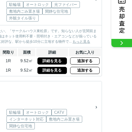
駐輪場
オートロック
光ファイバー
敷地内ごみ置き場
閑静な住宅地
外観タイル張り
たい、「サークルハウス東松原」です。知らない人が玄関前ま
備はネット使用料不要・照明付き・エアコンなどが揃っている
評な、駅から徒歩10分に立地する物件で...
もっと見る
間取り
面積
詳細
お気に入り
1R
9.52㎡
詳細を見る
追加する
1R
9.52㎡
詳細を見る
追加する
駐輪場
オートロック
CATV
インターネット対応
敷地内ごみ置き場
閑静な住宅地