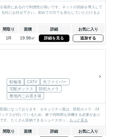
きる場所にあるので利便性が高いです。ネットの回線を導入して
、当社にお任せ下さい。初めての方でも安心していただけるよ
間取り
面積
詳細
お気に入り
1R
19.98㎡
詳細を見る
追加する
駐輪場
CATV
光ファイバー
宅配ボックス
防犯カメラ
敷地内ごみ置き場
部屋になっております。セキュリティ面は、防犯カメラ・24
ボックスが付いているため、家で何時間も待機する必要があり
す。たくさん収納できるシューズボッ...
もっと見る
間取り
面積
詳細
お気に入り