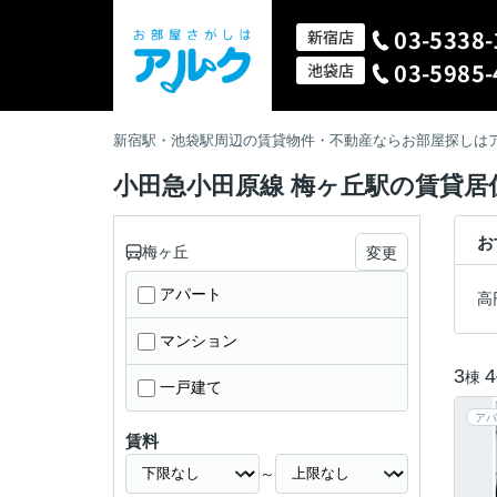
03-5338-
新宿店
03-5985-
池袋店
新宿駅・池袋駅周辺の賃貸物件・不動産ならお部屋探しは
小田急小田原線 梅ヶ丘駅の賃貸居
お
梅ヶ丘
変更
アパート
高
マンション
3
4
棟
一戸建て
アパ
賃料
～