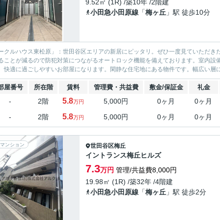
9.52㎡ (1R) /築10年 /2階建
小田急小田原線
「
梅ヶ丘
」駅 徒歩10分
ークルハウス東松原」：世田谷区エリアの新居にピッタリ。ぜひ一度見ていただき
ることが減るので防犯対策につながるオートロック機能を備えております。室内設
、快適に過ごしやすいお部屋になります。閑静な住宅地にある物件です。幅広い層に好
部屋番号
所在階
賃料
管理費・共益費
敷金/保証金
礼金
5.8
-
2階
5,000円
0ヶ月
0ヶ月
万円
5.8
-
2階
5,000円
0ヶ月
0ヶ月
万円
マンション
世田谷区
梅丘
イントランス梅丘ヒルズ
7.3
万円
管理/共益費8,000円
19.98㎡ (1R) /築32年 /4階建
小田急小田原線
「
梅ヶ丘
」駅 徒歩2分