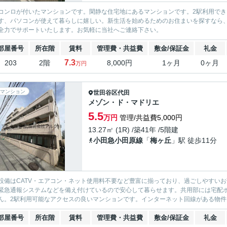
コンロが付いたマンションです。閑静な住宅地にあるマンションです。2駅利用で
す、パソコンが使えて暮らしに嬉しい。新生活を始めるためのお住まいを探すなら
全力でサポートいたします。お気軽に当社へご連絡下さい。
部屋番号
所在階
賃料
管理費・共益費
敷金/保証金
礼金
7.3
203
2階
8,000円
1ヶ月
0ヶ月
万円
マンション
世田谷区
代田
メゾン・ド・マドリエ
5.5
万円
管理/共益費5,000円
13.27㎡ (1R) /築41年 /5階建
小田急小田原線
「
梅ヶ丘
」駅 徒歩11分
設備はCATV・エアコン・ネット使用料不要など豊富に揃っており、過ごしやすいお
緊急通報システムなどを備え付けているので安心して暮らせます。共用部には宅配
ん。2駅利用可能なアクセスの良いマンションです。インターネット回線がある物件で
部屋番号
所在階
賃料
管理費・共益費
敷金/保証金
礼金