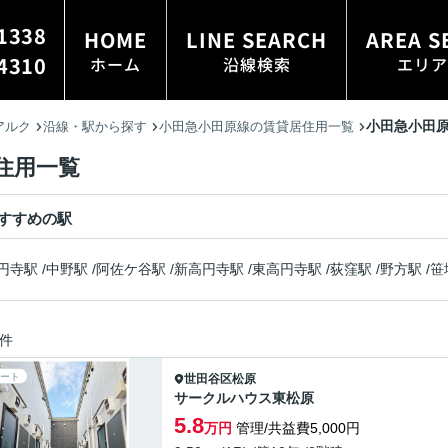
1338
HOME
LINE SEARCH
AREA S
4310
ホーム
沿線検索
エリア
小田急小田原
アルク
沿線・駅から探す
小田急小田原線の賃貸居住用一覧
住用一覧
すすめの駅
円寺駅
/
中野駅
/
阿佐ケ谷駅
/
新高円寺駅
/
東高円寺駅
/
荻窪駅
/
野方駅
/
笹
件
ート
世田谷区
松原
サークルハウス東松原
5.8
万円
管理/共益費5,000円