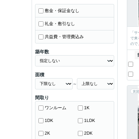
敷金・保証金なし
礼金・敷引なし
「サ
共益費・管理費込み
で来
ので
築年数
面積
～
賃貸
間取り
ワンルーム
1K
1DK
1LDK
2K
2DK