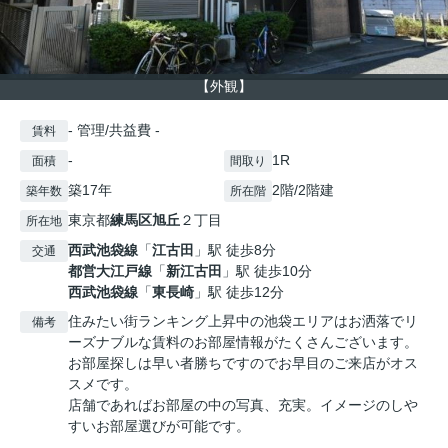
【外観】
- 管理/共益費 -
賃料
-
1R
面積
間取り
築17年
2階/2階建
築年数
所在階
東京都
練馬区
旭丘
２丁目
所在地
西武池袋線
「
江古田
」駅 徒歩8分
交通
都営大江戸線
「
新江古田
」駅 徒歩10分
西武池袋線
「
東長崎
」駅 徒歩12分
住みたい街ランキング上昇中の池袋エリアはお洒落でリ
備考
ーズナブルな賃料のお部屋情報がたくさんございます。
お部屋探しは早い者勝ちですのでお早目のご来店がオス
スメです。
店舗であればお部屋の中の写真、充実。イメージのしや
すいお部屋選びが可能です。