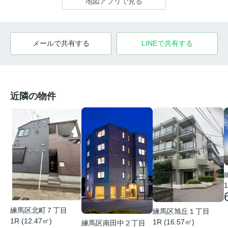
地図アプリで見る
メールで共有する
LINEで共有する
近隣の物件
1
練馬区北町７丁目
練馬区旭丘１丁目
1R (12.47㎡)
1R (16.57㎡)
練馬区南田中２丁目