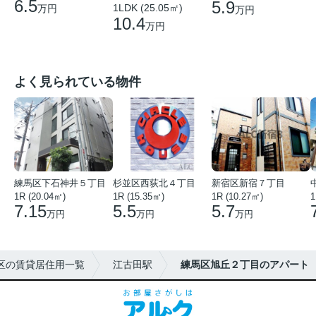
6.5
5.9
1LDK (25.05㎡)
万円
万円
10.4
万円
よく見られている物件
練馬区下石神井５丁目
杉並区西荻北４丁目
新宿区新宿７丁目
1R (20.04㎡)
1R (15.35㎡)
1R (10.27㎡)
1
7.15
5.5
5.7
万円
万円
万円
区の賃貸居住用一覧
江古田駅
練馬区旭丘２丁目のアパート