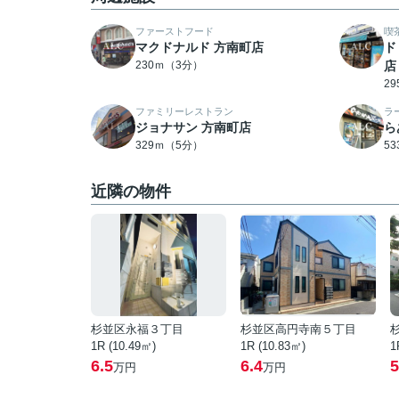
ファーストフード
喫
マクドナルド 方南町店
ド
230ｍ（3分）
店
2
ファミリーレストラン
ラ
ジョナサン 方南町店
ら
329ｍ（5分）
5
近隣の物件
杉並区永福３丁目
杉並区高円寺南５丁目
1R (10.49㎡)
1R (10.83㎡)
1
6.5
6.4
5
万円
万円