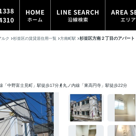
1338
HOME
LINE SEARCH
AREA S
4310
ホーム
沿線検索
エリア
杉並区方南２丁目のアパート
アルク
杉並区の賃貸居住用一覧
方南町駅
線「中野富士見町」駅徒歩17分
丸ノ内線「東高円寺」駅徒歩22分