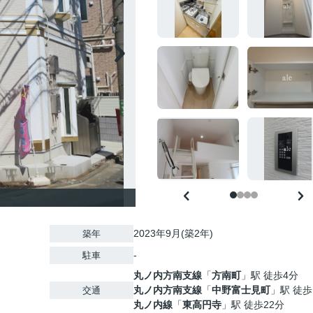
2023年9月(築2年)
築年
-
駐車
丸ノ内方南支線
「
方南町
」駅 徒歩4分
丸ノ内方南支線
「
中野富士見町
」駅 徒歩
交通
丸ノ内線
「
東高円寺
」駅 徒歩22分