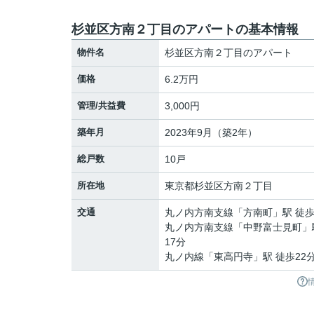
杉並区方南２丁目のアパートの基本情報
物件名
杉並区方南２丁目のアパート
価格
6.2万円
管理/共益費
3,000円
築年月
2023年9月（築2年）
総戸数
10戸
所在地
東京都
杉並区
方南
２丁目
交通
丸ノ内方南支線
「
方南町
」駅 徒歩
丸ノ内方南支線
「
中野富士見町
」
17分
丸ノ内線
「
東高円寺
」駅 徒歩22