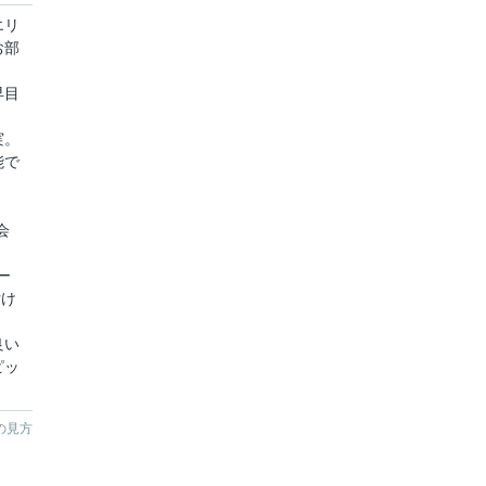
エリ
お部
早目
実。
能で
会
ー
付け
良い
ピッ
。
の見方