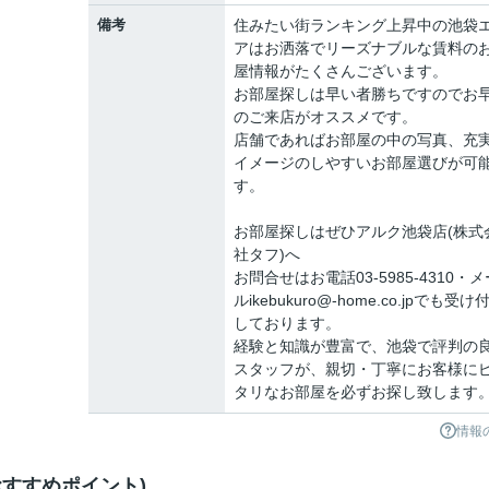
備考
住みたい街ランキング上昇中の池袋
アはお洒落でリーズナブルな賃料の
屋情報がたくさんございます。
お部屋探しは早い者勝ちですのでお
のご来店がオススメです。
店舗であればお部屋の中の写真、充
イメージのしやすいお部屋選びが可
す。
お部屋探しはぜひアルク池袋店(株式
社タフ)へ
お問合せはお電話03-5985-4310・メ
ルikebukuro@-home.co.jpでも受け
しております。
経験と知識が豊富で、池袋で評判の
スタッフが、親切・丁寧にお客様に
タリなお部屋を必ずお探し致します
情報
すすめポイント)