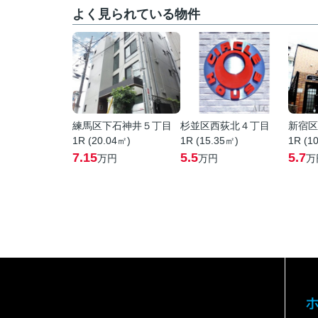
よく見られている物件
練馬区下石神井５丁目
杉並区西荻北４丁目
新宿区
1R (20.04㎡)
1R (15.35㎡)
1R (1
7.15
5.5
5.7
万円
万円
万