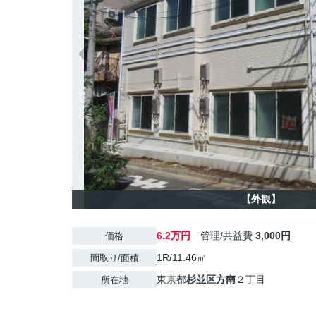
【外観】
6.2万円
管理/共益費
3,000円
価格
1R/11.46㎡
間取り/面積
東京都
杉並区
方南
２丁目
所在地