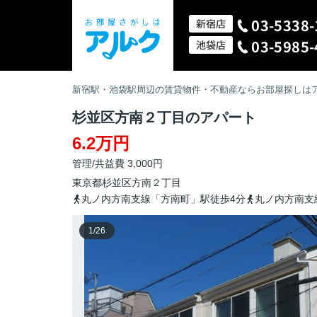
03-5338-
新宿店
03-5985-
池袋店
新宿駅・池袋駅周辺の賃貸物件・不動産ならお部屋探しは
杉並区方南２丁目のアパート
6.2万円
管理/共益費 3,000円
東京都
杉並区
方南
２丁目
丸ノ内方南支線「方南町」駅徒歩4分
丸ノ内方南支
1
/
26