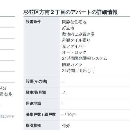
杉並区方南２丁目のアパートの詳細情報
設備条件
閑静な住宅地
好立地
敷地内ごみ置き場
外観タイル張り
光ファイバー
オートロック
24時間緊急通報システム
防犯カメラ
24時間ゴミ出し可
設備(その他)
-
4分
駐車場/月額
-/-
駅 徒歩
用途地域
-
分
募集戸数 / 総戸数
- / 10戸
情報の見方
取引態様
仲介