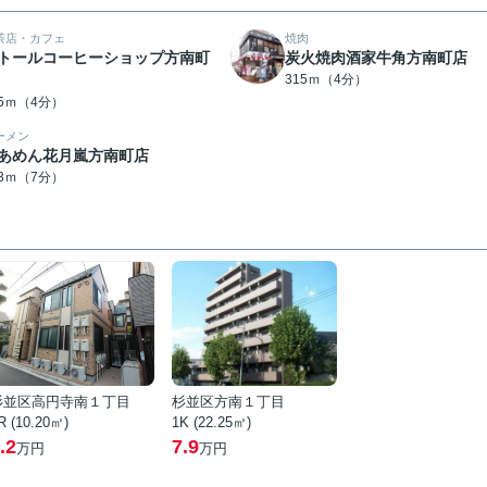
茶店・カフェ
焼肉
トールコーヒーショップ方南町
炭火焼肉酒家牛角方南町店
315ｍ（4分）
95ｍ（4分）
ーメン
あめん花月嵐方南町店
33ｍ（7分）
杉並区高円寺南１丁目
杉並区方南１丁目
R (10.20㎡)
1K (22.25㎡)
.2
7.9
万円
万円