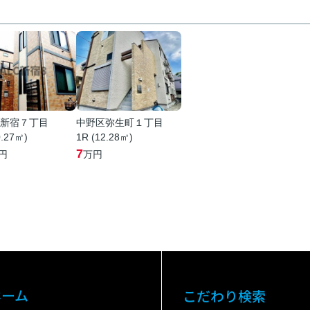
新宿７丁目
中野区弥生町１丁目
0.27㎡)
1R (12.28㎡)
7
円
万円
ホーム
こだわり検索