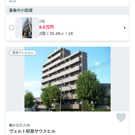
見る
募集中の部屋
2階
8.5万円
2階 / 20.48㎡ / 1K
賃貸マンション
杉並区方南
ヴェルト杉並サウスヒル