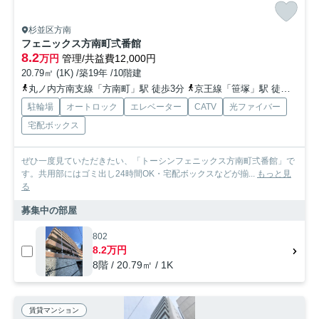
杉並区方南
フェニックス方南町弍番館
8.2
万円
管理/共益費12,000円
20.79㎡ (1K) /築19年 /10階建
丸ノ内方南支線「方南町」駅 徒歩3分
京王線「笹塚」駅 徒歩23分
駐輪場
オートロック
エレベーター
CATV
光ファイバー
宅配ボックス
ぜひ一度見ていただきたい、「トーシンフェニックス方南町弍番館」で
す。共用部にはゴミ出し24時間OK・宅配ボックスなどが揃...
もっと見
る
募集中の部屋
802
8.2万円
8階 / 20.79㎡ / 1K
賃貸マンション