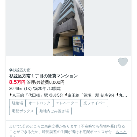
杉並区方南
杉並区方南１丁目の賃貸マンション
8.5
万円
管理/共益費8,000円
20.48㎡ (1K) /築20年 /10階建
京王線「代田橋」駅 徒歩5分
京王線「笹塚」駅 徒歩9分
丸ノ内方南支線「方南町」駅 徒歩15分
駐輪場
オートロック
エレベーター
光ファイバー
宅配ボックス
敷地内ごみ置き場
歩いて5分のところに泉南交番があります！不在時でも荷物を受け取る
ことができるため、時間調整の手間が省ける宅配ボックスが付...
もっと