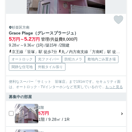
杉並区方南
Grace Plage（グレースプラージュ）
5
5.2
万円～
万円
管理/共益費8,000円
9.28㎡～9.36㎡ (1R) /築15年 /2階建
京王線「笹塚」駅 徒歩7分
丸ノ内方南支線「方南町」駅 徒歩13分
オートロック
光ファイバー
防犯カメラ
敷地内ごみ置き場
閑静な住宅地
外観タイル張り
便利なスーパー「サミット 笹塚店」まで191mです。セキュリティ面
は、オートロック・TVインターホンなど充実しているので...
もっと見る
募集中の部屋
1階
5万円
1階 / 9.28㎡ / 1R