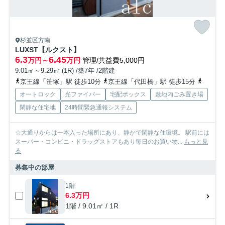
杉並区方南
LUXST【ルクスト】
6.3
6.45
万円～
万円
管理/共益費5,000円
9.01㎡～9.29㎡ (1R) /築7年 /2階建
京王線「笹塚」駅 徒歩10分
京王線「代田橋」駅 徒歩15分
丸ノ内
オートロック
光ファイバー
宅配ボックス
敷地内ごみ置き場
閑静な住宅地
24時間緊急通報システム
☆大通りからは一本入った場所にあり、静かで閑静な住環境。 駅前には
スーパー・コンビニ・ドラッグストアもあり毎日のお買い物...
もっと見
る
募集中の部屋
1階
6.3万円
1階 / 9.01㎡ / 1R