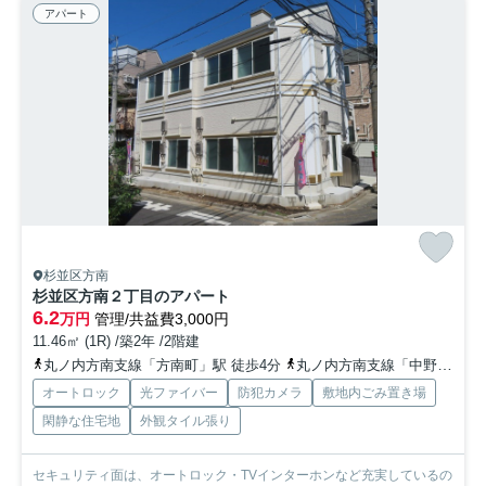
アパート
杉並区方南
杉並区方南２丁目のアパート
6.2
万円
管理/共益費3,000円
11.46㎡ (1R) /築2年 /2階建
丸ノ内方南支線「方南町」駅 徒歩4分
丸ノ内方南支線「中野富士見町」駅 徒歩17分
オートロック
光ファイバー
防犯カメラ
敷地内ごみ置き場
閑静な住宅地
外観タイル張り
セキュリティ面は、オートロック・TVインターホンなど充実しているの