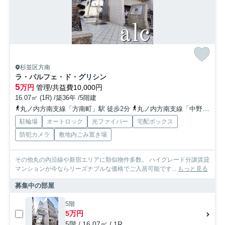
杉並区方南
ラ・パルフェ・ド・グリシン
5
万円
管理/共益費10,000円
16.07㎡ (1R) /築36年 /5階建
丸ノ内方南支線「方南町」駅 徒歩2分
丸ノ内方南支線「中野富士見町」駅 徒歩12分
駐輪場
オートロック
光ファイバー
宅配ボックス
防犯カメラ
敷地内ごみ置き場
その他丸の内沿線や新宿エリアに類似物件多数。 ハイグレード分譲賃貸
マンションが今ならリーズナブルな価格でご入居可能です...
もっと見る
募集中の部屋
5階
5万円
5階 / 16.07㎡ / 1R