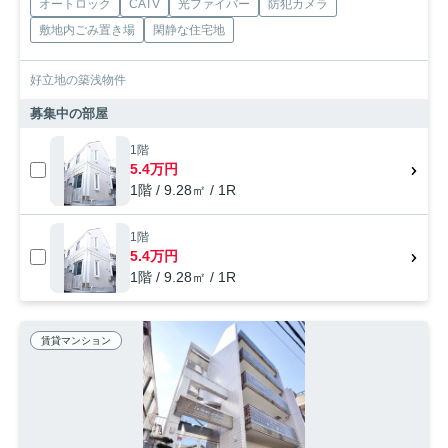
オートロック
CATV
光ファイバー
防犯カメラ
敷地内ごみ置き場
閑静な住宅地
好立地の築浅物件
募集中の部屋
1階
5.4万円
1階 / 9.28㎡ / 1R
1階
5.4万円
1階 / 9.28㎡ / 1R
賃貸マンション