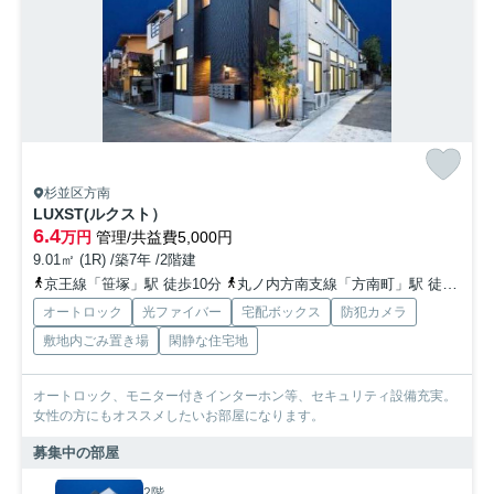
杉並区方南
LUXST(ルクスト）
6.4
万円
管理/共益費5,000円
9.01㎡ (1R) /築7年 /2階建
京王線「笹塚」駅 徒歩10分
丸ノ内方南支線「方南町」駅 徒歩12分
オートロック
光ファイバー
宅配ボックス
防犯カメラ
敷地内ごみ置き場
閑静な住宅地
オートロック、モニター付きインターホン等、セキュリティ設備充実。
女性の方にもオススメしたいお部屋になります。
募集中の部屋
2階