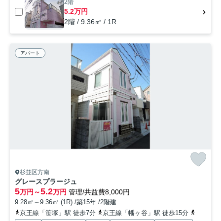
2階
5.2万円
2階 / 9.36㎡ / 1R
アパート
杉並区方南
グレースプラージュ
5
5.2
万円～
万円
管理/共益費8,000円
9.28㎡～9.36㎡ (1R) /築15年 /2階建
京王線「笹塚」駅 徒歩7分
京王線「幡ヶ谷」駅 徒歩15分
丸ノ内方