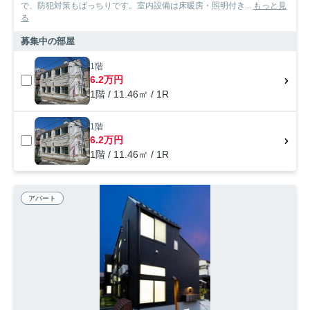
で、防犯対策もばっちりです。室内設備は床暖房・照明付き...
もっと見
る
募集中の部屋
1階
6.2万円
1階 / 11.46㎡ / 1R
1階
6.2万円
1階 / 11.46㎡ / 1R
アパート