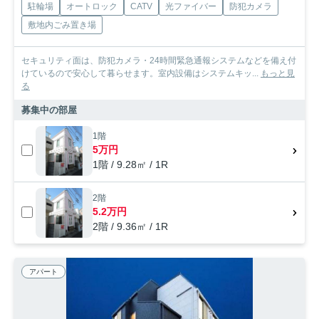
駐輪場
オートロック
CATV
光ファイバー
防犯カメラ
敷地内ごみ置き場
セキュリティ面は、防犯カメラ・24時間緊急通報システムなどを備え付
けているので安心して暮らせます。室内設備はシステムキッ...
もっと見
る
募集中の部屋
1階
5万円
1階 / 9.28㎡ / 1R
2階
5.2万円
2階 / 9.36㎡ / 1R
アパート