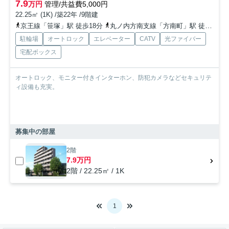
7.9
万円
管理/共益費5,000円
22.25㎡ (1K) /築22年 /9階建
京王線「笹塚」駅 徒歩18分
丸ノ内方南支線「方南町」駅 徒歩6分
駐輪場
オートロック
エレベーター
CATV
光ファイバー
宅配ボックス
オートロック、モニター付きインターホン、防犯カメラなどセキュリテ
ィ設備も充実。
募集中の部屋
2階
7.9万円
2階 / 22.25㎡ / 1K
1