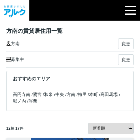
方南の賃貸居住用一覧
方南
変更
募集中
変更
おすすめのエリア
高円寺南
/
鷺宮
/
和泉
/
中央
/
方南
/
梅里
/
本町
/
高田馬場
/
堀ノ内
/
浮間
12
棟
17
件