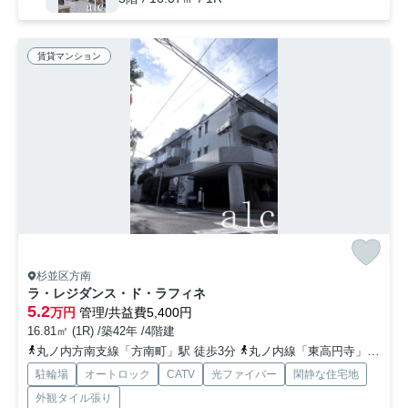
賃貸マンション
杉並区方南
ラ・レジダンス・ド・ラフィネ
5.2
万円
管理/共益費5,400円
16.81㎡ (1R) /築42年 /4階建
丸ノ内方南支線「方南町」駅 徒歩3分
丸ノ内線「東高円寺」駅 徒歩15分
駐輪場
オートロック
CATV
光ファイバー
閑静な住宅地
外観タイル張り