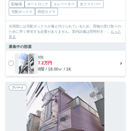
駐輪場
オートロック
エレベーター
光ファイバー
宅配ボックス
防犯カメラ
共用部には宅配ボックスが備え付けられているため、荷物の受け取りの
ために早く帰宅する必要がありません。室内設備は照明付き・...
もっと
見る
募集中の部屋
8階
7.2万円
8階 / 18.00㎡ / 1K
アパート