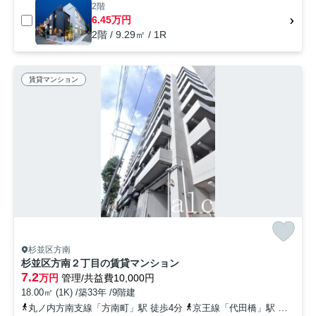
2階
6.45万円
2階 / 9.29㎡ / 1R
賃貸マンション
杉並区方南
杉並区方南２丁目の賃貸マンション
7.2
万円
管理/共益費10,000円
18.00㎡ (1K) /築33年 /9階建
丸ノ内方南支線「方南町」駅 徒歩4分
京王線「代田橋」駅 徒歩15分