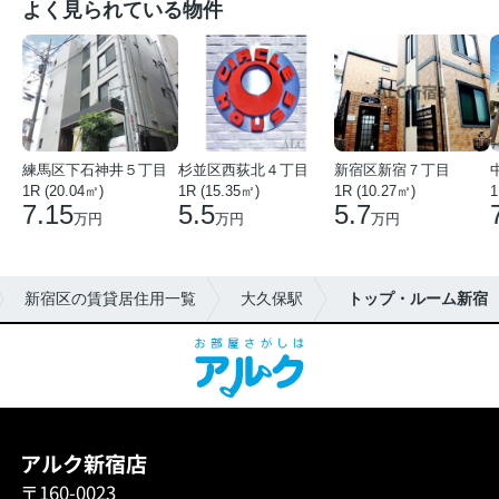
よく見られている物件
練馬区下石神井５丁目
杉並区西荻北４丁目
新宿区新宿７丁目
1R (20.04㎡)
1R (15.35㎡)
1R (10.27㎡)
1
7.15
5.5
5.7
万円
万円
万円
新宿区の賃貸居住用一覧
大久保駅
トップ・ルーム新宿
アルク新宿店
〒160-0023