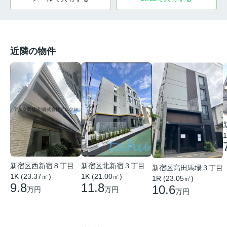
近隣の物件
1
新宿区西新宿８丁目
新宿区北新宿３丁目
新宿区高田馬場３丁目
1K (23.37㎡)
1K (21.00㎡)
1R (23.05㎡)
9.8
11.8
10.6
万円
万円
万円