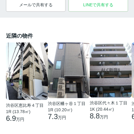
メールで共有する
LINEで共有する
近隣の物件
渋谷区代々木１丁目
渋谷区幡ヶ谷１丁目
渋谷区恵比寿４丁目
1K (20.44㎡)
1R (10.20㎡)
1
1R (13.78㎡)
8.8
7.3
6.9
万円
万円
万円