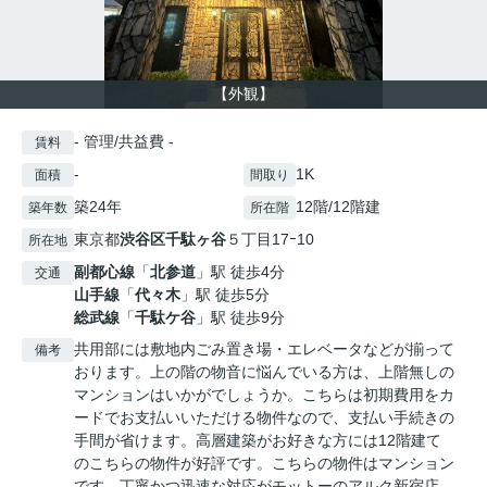
【外観】
- 管理/共益費 -
賃料
-
1K
面積
間取り
築24年
12階/12階建
築年数
所在階
東京都
渋谷区
千駄ヶ谷
５丁目17ｰ10
所在地
副都心線
「
北参道
」駅 徒歩4分
交通
山手線
「
代々木
」駅 徒歩5分
総武線
「
千駄ケ谷
」駅 徒歩9分
共用部には敷地内ごみ置き場・エレベータなどが揃って
備考
おります。上の階の物音に悩んでいる方は、上階無しの
マンションはいかがでしょうか。こちらは初期費用をカ
ードでお支払いいただける物件なので、支払い手続きの
手間が省けます。高層建築がお好きな方には12階建て
のこちらの物件が好評です。こちらの物件はマンション
です。丁寧かつ迅速な対応がモットーのアルク新宿店