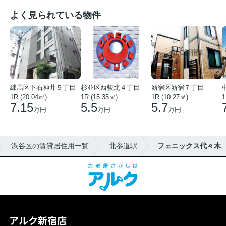
よく見られている物件
練馬区下石神井５丁目
杉並区西荻北４丁目
新宿区新宿７丁目
1R (20.04㎡)
1R (15.35㎡)
1R (10.27㎡)
1
7.15
5.5
5.7
万円
万円
万円
渋谷区の賃貸居住用一覧
北参道駅
フェニックス代々木
アルク新宿店