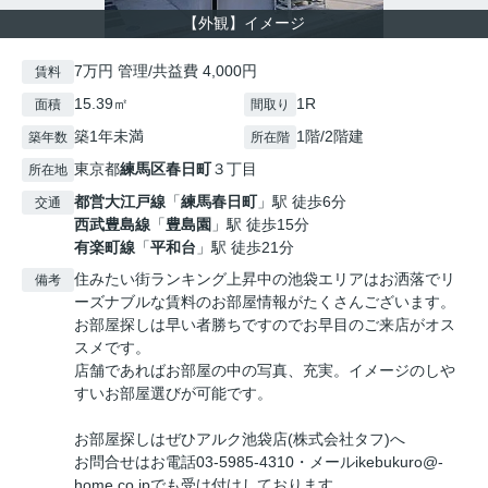
【外観】イメージ
7万円 管理/共益費 4,000円
賃料
15.39㎡
1R
面積
間取り
築1年未満
1階/2階建
築年数
所在階
東京都
練馬区
春日町
３丁目
所在地
都営大江戸線
「
練馬春日町
」駅 徒歩6分
交通
西武豊島線
「
豊島園
」駅 徒歩15分
有楽町線
「
平和台
」駅 徒歩21分
住みたい街ランキング上昇中の池袋エリアはお洒落でリ
備考
ーズナブルな賃料のお部屋情報がたくさんございます。
お部屋探しは早い者勝ちですのでお早目のご来店がオス
スメです。
店舗であればお部屋の中の写真、充実。イメージのしや
すいお部屋選びが可能です。
お部屋探しはぜひアルク池袋店(株式会社タフ)へ
お問合せはお電話03-5985-4310・メールikebukuro@-
home.co.jpでも受け付けしております。