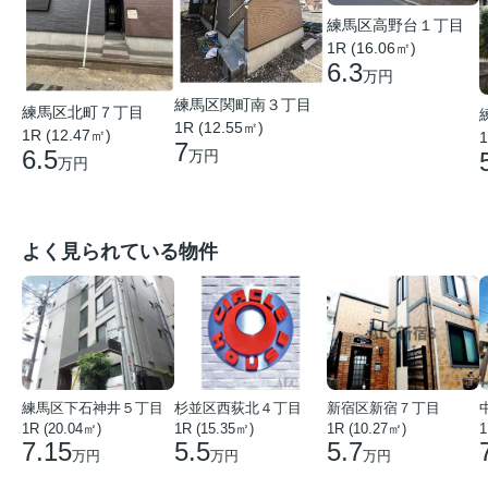
練馬区高野台１丁目
1R (16.06㎡)
6.3
万円
練馬区関町南３丁目
練馬区北町７丁目
1R (12.55㎡)
1R (12.47㎡)
1
7
6.5
万円
万円
よく見られている物件
練馬区下石神井５丁目
杉並区西荻北４丁目
新宿区新宿７丁目
1R (20.04㎡)
1R (15.35㎡)
1R (10.27㎡)
1
7.15
5.5
5.7
万円
万円
万円