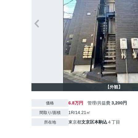
【外観】
6.8万円
管理/共益費
3,200円
価格
1R/14.21㎡
間取り/面積
東京都
文京区
本駒込
４丁目
所在地