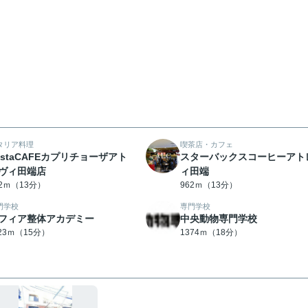
タリア料理
喫茶店・カフェ
astaCAFEカプリチョーザアト
スターバックスコーヒーアト
ヴィ田端店
ィ田端
62ｍ（13分）
962ｍ（13分）
門学校
専門学校
フィア整体アカデミー
中央動物専門学校
123ｍ（15分）
1374ｍ（18分）