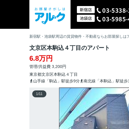
03-5338-
新宿店
03-5985-
池袋店
新宿駅・池袋駅周辺の賃貸物件・不動産ならお部屋探しは
文京区本駒込４丁目のアパート
6.8万円
管理/共益費 3,200円
東京都
文京区
本駒込
４丁目
山手線「駒込」駅徒歩9分
南北線「本駒込」駅徒歩1
1
/
11