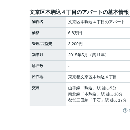
文京区本駒込４丁目のアパートの基本情報
物件名
文京区本駒込４丁目のアパート
価格
6.8万円
管理/共益費
3,200円
築年月
2015年5月（築11年）
総戸数
-
所在地
東京都
文京区
本駒込
４丁目
交通
山手線
「
駒込
」駅 徒歩9分
南北線
「
本駒込
」駅 徒歩18分
都営三田線
「
千石
」駅 徒歩17分