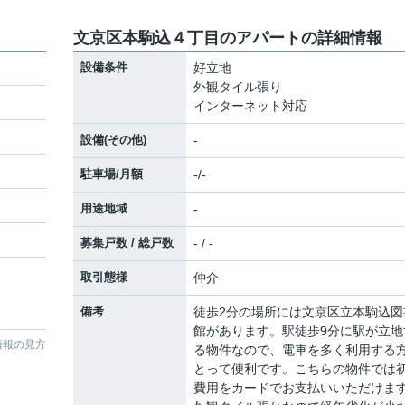
文京区本駒込４丁目のアパートの詳細情報
設備条件
好立地
外観タイル張り
インターネット対応
設備(その他)
-
駐車場/月額
-/-
用途地域
-
募集戸数 / 総戸数
- / -
取引態様
仲介
備考
徒歩2分の場所には文京区立本駒込図
館があります。駅徒歩9分に駅が立地
情報の見方
る物件なので、電車を多く利用する
とって便利です。こちらの物件では
費用をカードでお支払いいただけま