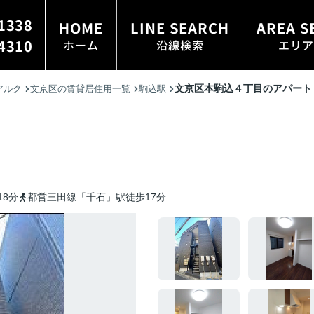
1338
HOME
LINE SEARCH
AREA S
4310
ホーム
沿線検索
エリア
文京区本駒込４丁目のアパート
アルク
文京区の賃貸居住用一覧
駒込駅
8分
都営三田線「千石」駅徒歩17分