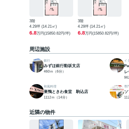
3階
3階
4.29坪 (14.21㎡)
4.29坪 (14.21㎡)
6.8
6.8
万円(15850.82円/坪)
万円(15850.82円/坪)
周辺施設
銀行
イ
みずほ銀行動坂支店
P
460ｍ（6分）
レ
9
和風料理
専
巣鴨ときわ食堂 駒込店
ソ
1112ｍ（14分）
1
近隣の物件