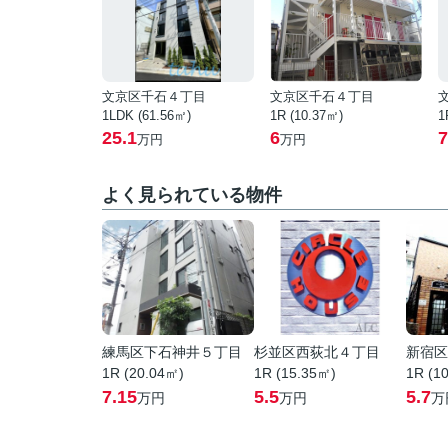
文京区千石４丁目
文京区千石４丁目
1LDK (61.56㎡)
1R (10.37㎡)
1
25.1
6
7
万円
万円
よく見られている物件
練馬区下石神井５丁目
杉並区西荻北４丁目
新宿区
1R (20.04㎡)
1R (15.35㎡)
1R (1
7.15
5.5
5.7
万円
万円
万