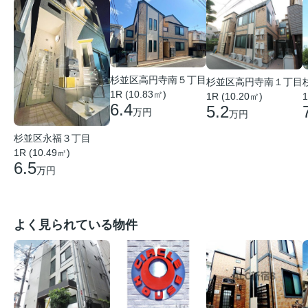
杉並区高円寺南５丁目
杉並区高円寺南１丁目
1R (10.83㎡)
1R (10.20㎡)
1
6.4
5.2
万円
万円
杉並区永福３丁目
1R (10.49㎡)
6.5
万円
よく見られている物件