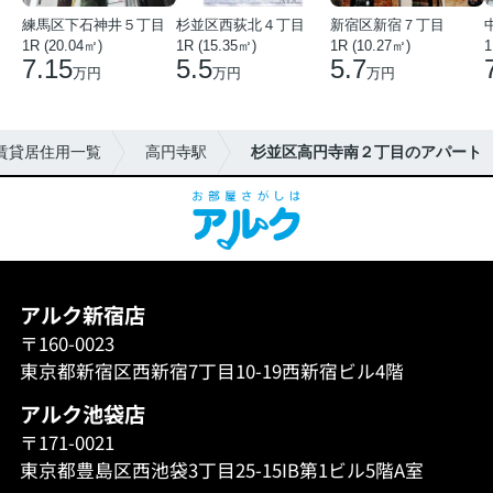
練馬区下石神井５丁目
杉並区西荻北４丁目
新宿区新宿７丁目
1R (20.04㎡)
1R (15.35㎡)
1R (10.27㎡)
1
7.15
5.5
5.7
万円
万円
万円
賃貸居住用一覧
高円寺駅
杉並区高円寺南２丁目のアパート
アルク新宿店
〒160-0023
東京都新宿区西新宿7丁目10-19西新宿ビル4階
アルク池袋店
〒171-0021
東京都豊島区西池袋3丁目25-15IB第1ビル5階A室