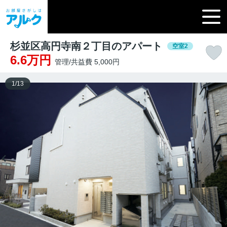
杉並区高円寺南２丁目のアパート
空室2
6.6万円
管理/共益費 5,000円
1
/
13