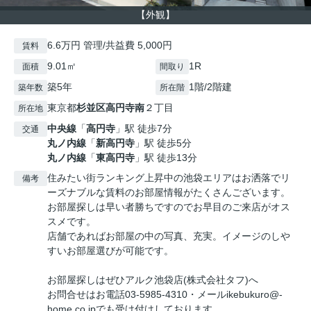
【外観】
6.6万円 管理/共益費 5,000円
賃料
9.01㎡
1R
面積
間取り
築5年
1階/2階建
築年数
所在階
東京都
杉並区
高円寺南
２丁目
所在地
中央線
「
高円寺
」駅 徒歩7分
交通
丸ノ内線
「
新高円寺
」駅 徒歩5分
丸ノ内線
「
東高円寺
」駅 徒歩13分
住みたい街ランキング上昇中の池袋エリアはお洒落でリ
備考
ーズナブルな賃料のお部屋情報がたくさんございます。
お部屋探しは早い者勝ちですのでお早目のご来店がオス
スメです。
店舗であればお部屋の中の写真、充実。イメージのしや
すいお部屋選びが可能です。
お部屋探しはぜひアルク池袋店(株式会社タフ)へ
お問合せはお電話03-5985-4310・メールikebukuro@-
home.co.jpでも受け付けしております。