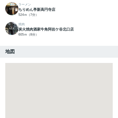
ラーメン
ちりめん亭新高円寺店
524ｍ（7分）
焼肉
炭火焼肉酒家牛角阿佐ケ谷北口店
605ｍ（8分）
地図