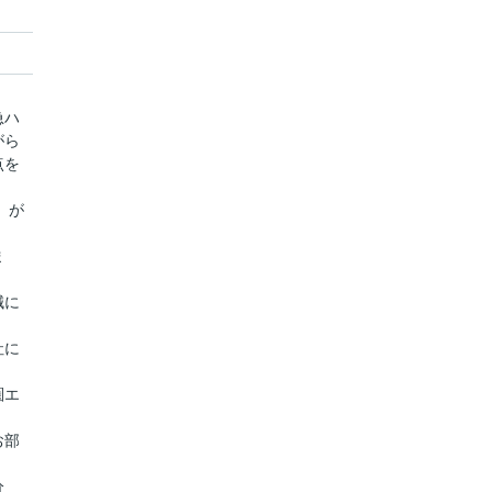
急ハ
がら
点を
』が
ま
誠に
社に
圏エ
お部
分