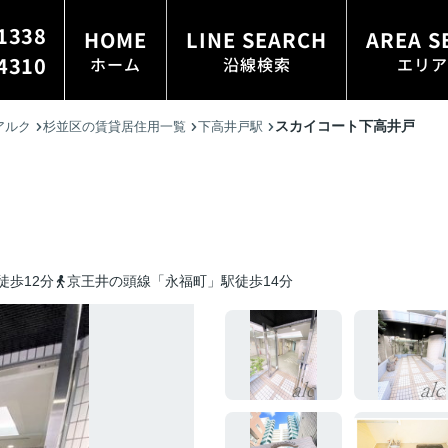
1338
HOME
LINE SEARCH
AREA S
4310
ホーム
沿線検索
エリア
スカイコート下高井戸
アルク
杉並区の賃貸居住用一覧
下高井戸駅
徒歩12分
京王井の頭線「永福町」駅徒歩14分