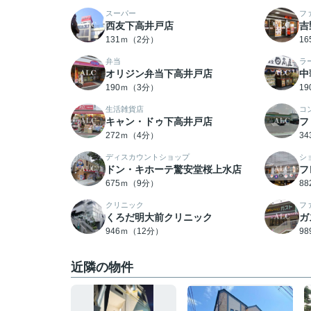
スーパー
フ
西友下高井戸店
吉
131ｍ（2分）
1
弁当
ラ
オリジン弁当下高井戸店
中
190ｍ（3分）
1
生活雑貨店
コ
キャン・ドゥ下高井戸店
フ
272ｍ（4分）
3
ディスカウントショップ
シ
ドン・キホーテ驚安堂桜上水店
フ
675ｍ（9分）
8
クリニック
フ
くろだ明大前クリニック
ガ
946ｍ（12分）
9
近隣の物件