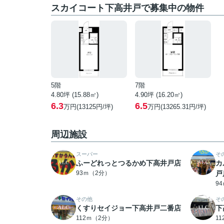
スカイコート下高井戸で募集中の物件
5階
7階
4.80坪 (15.88㎡)
4.90坪 (16.20㎡)
6.3
6.5
万円(13125円/坪)
万円(13265.31円/坪)
周辺施設
スーパー
そ
ふーどれっとつるかめ下高井戸店
カ
93ｍ（2分）
戸
9
その他
そ
くすりセイジョー下高井戸二番店
下
112ｍ（2分）
1