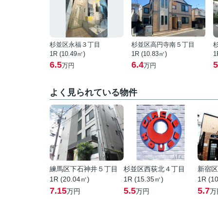
杉並区永福３丁目
杉並区高円寺南５丁目
1R (10.49㎡)
1R (10.83㎡)
1
6.5
6.4
5
万円
万円
よく見られている物件
練馬区下石神井５丁目
杉並区西荻北４丁目
新宿区
1R (20.04㎡)
1R (15.35㎡)
1R (1
7.15
5.5
5.7
万円
万円
万