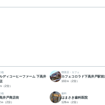
の他
喫茶店・カフェ
ルディコーヒーファーム 下高井
カフェコロラド下高井戸駅前
店
102ｍ（2分）
4ｍ（2分）
の他
歯科
高井戸商店街
はまさき歯科医院
12ｍ（2分）
126ｍ（2分）