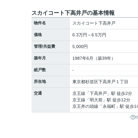
スカイコート下高井戸の基本情報
物件名
スカイコート下高井戸
価格
6.3万円～6.5万円
管理/共益費
5,000円
築年月
1987年6月（築39年）
総戸数
-
所在地
東京都
杉並区
下高井戸
１丁目
交通
京王線
「
下高井戸
」駅 徒歩2分
京王線
「
明大前
」駅 徒歩12分
京王井の頭線
「
永福町
」駅 徒歩1