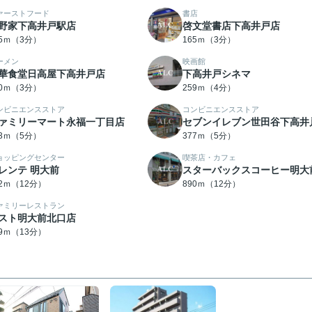
ァーストフード
書店
野家下高井戸駅店
啓文堂書店下高井戸店
65ｍ（3分）
165ｍ（3分）
ーメン
映画館
華食堂日高屋下高井戸店
下高井戸シネマ
90ｍ（3分）
259ｍ（4分）
ンビニエンスストア
コンビニエンスストア
ァミリーマート永福一丁目店
セブンイレブン世田谷下高井
43ｍ（5分）
377ｍ（5分）
ョッピングセンター
喫茶店・カフェ
レンテ 明大前
スターバックスコーヒー明大
82ｍ（12分）
890ｍ（12分）
ァミリーレストラン
スト明大前北口店
89ｍ（13分）