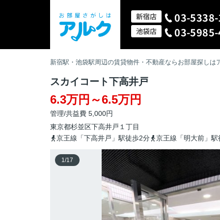
03-5338-
新宿店
03-5985-
池袋店
新宿駅・池袋駅周辺の賃貸物件・不動産ならお部屋探しは
スカイコート下高井戸
6.3万円～6.5万円
管理/共益費 5,000円
東京都
杉並区
下高井戸
１丁目
京王線「下高井戸」駅徒歩2分
京王線「明大前」駅
1
/
17