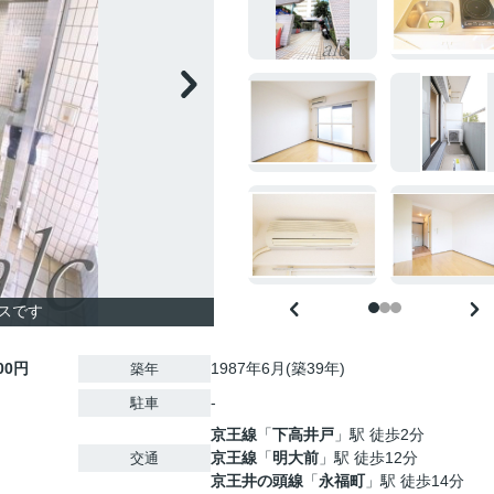
スです
000円
1987年6月(築39年)
築年
-
駐車
京王線
「
下高井戸
」駅 徒歩2分
京王線
「
明大前
」駅 徒歩12分
交通
京王井の頭線
「
永福町
」駅 徒歩14分