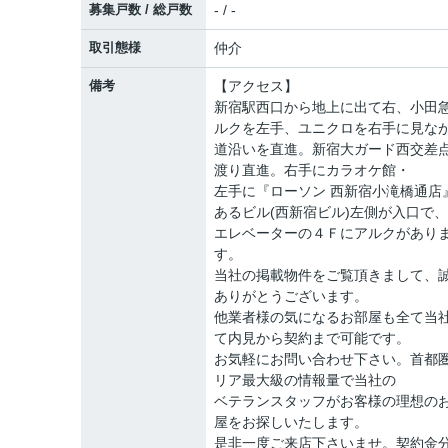
募集戸数 / 総戸数
- / -
取引態様
仲介
備考
【アクセス】
新宿駅西口から地上に出て右、小田
ルクを左手、ユニクロを右手に見な
道沿いを直進。新宿大ガード西交差
渡り直進。右手にカラオケ館・
左手に『ローソン 西新宿小滝橋通店
あるビル(西新宿ビル)左側が入口で、
エレベーターの４Ｆにアルクがあり
す。
当社の掲載物件をご覧頂きまして、
ありがとうございます。
他業者様の気になるお部屋も全て当
て内見から契約まで可能です。
お気軽にお問い合わせ下さい。首都
リア最大級の情報量で当社の
ベテランスタッフがお客様の理想の
屋をお探しいたします。
是非一度ご来店下さいませ。契約金