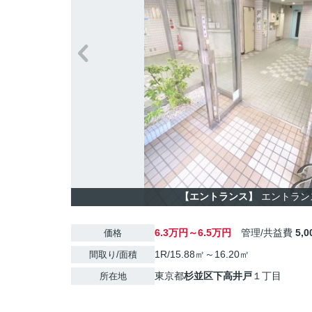
【エントランス】
エントラン
6.3万円～6.5万円
管理/共益費
5,
価格
1R/15.88㎡～16.20㎡
間取り/面積
東京都
杉並区
下高井戸
１丁目
所在地