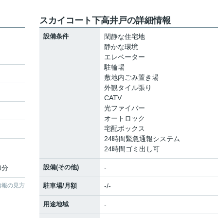
スカイコート下高井戸の詳細情報
設備条件
閑静な住宅地
静かな環境
エレベーター
駐輪場
敷地内ごみ置き場
外観タイル張り
CATV
光ファイバー
オートロック
宅配ボックス
24時間緊急通報システム
24時間ゴミ出し可
設備(その他)
-
4分
情報の見方
駐車場/月額
-/-
用途地域
-