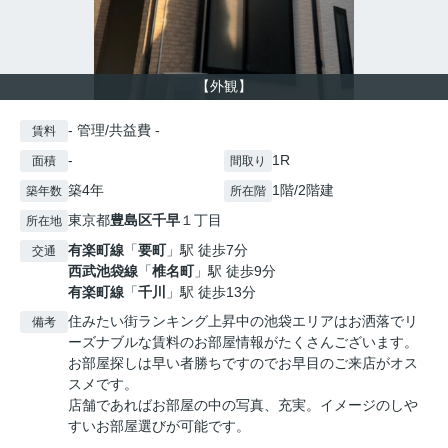
【外観】
- 管理/共益費 -
賃料
-
1R
面積
間取り
築4年
1階/2階建
築年数
所在階
東京都
豊島区
千早
１丁目
所在地
有楽町線
「
要町
」駅 徒歩7分
交通
西武池袋線
「
椎名町
」駅 徒歩9分
有楽町線
「
千川
」駅 徒歩13分
住みたい街ランキング上昇中の池袋エリアはお洒落でリ
備考
ーズナブルな賃料のお部屋情報がたくさんございます。
お部屋探しは早い者勝ちですのでお早目のご来店がオス
スメです。
店舗であればお部屋の中の写真、充実。イメージのしや
すいお部屋選びが可能です。