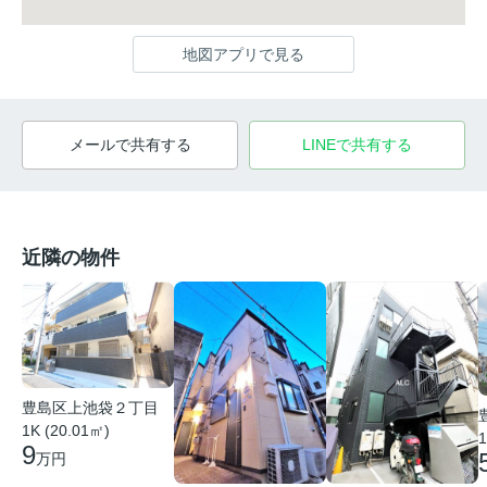
地図アプリで見る
メールで共有する
LINEで共有する
近隣の物件
豊島区上池袋２丁目
1K (20.01㎡)
1
9
万円