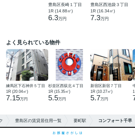
豊島区長崎１丁目
豊島区西池袋３丁目
1R (14.88㎡)
1R (16.34㎡)
6.3
7.3
万円
万円
よく見られている物件
練馬区下石神井５丁目
杉並区西荻北４丁目
新宿区新宿７丁目
1R (20.04㎡)
1R (15.35㎡)
1R (10.27㎡)
1
7.15
5.5
5.7
万円
万円
万円
ク
豊島区の賃貸居住用一覧
要町駅
コンフォート千早