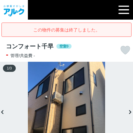
この物件の募集は終了しました。
コンフォート千早
空室0
-
管理/共益費 -
1
/
3