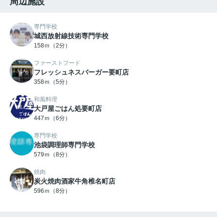
周辺施設
専門学校
城西放射線技術専門学校
158ｍ（2分）
ファーストフード
フレッシュネスバーガー要町店
358ｍ（5分）
和風料理
大戸屋ごはん処要町店
447ｍ（6分）
専門学校
池袋調理師専門学校
579ｍ（8分）
焼肉
炭火焼肉酒家牛角椎名町店
596ｍ（8分）