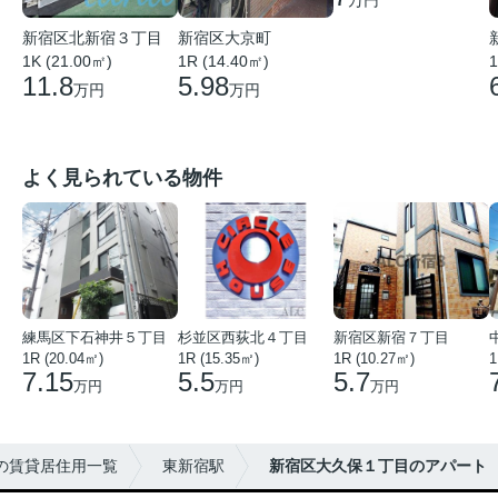
新宿区北新宿３丁目
新宿区大京町
1K (21.00㎡)
1R (14.40㎡)
1
11.8
5.98
万円
万円
よく見られている物件
練馬区下石神井５丁目
杉並区西荻北４丁目
新宿区新宿７丁目
1R (20.04㎡)
1R (15.35㎡)
1R (10.27㎡)
1
7.15
5.5
5.7
万円
万円
万円
の賃貸居住用一覧
東新宿駅
新宿区大久保１丁目のアパート