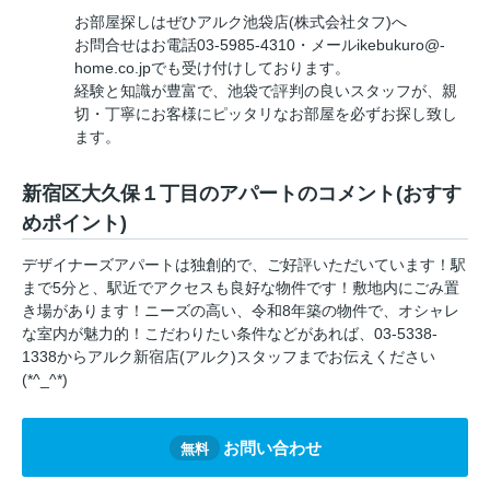
お部屋探しはぜひアルク池袋店(株式会社タフ)へ
お問合せはお電話03-5985-4310・メールikebukuro@-
home.co.jpでも受け付けしております。
経験と知識が豊富で、池袋で評判の良いスタッフが、親
切・丁寧にお客様にピッタリなお部屋を必ずお探し致し
ます。
新宿区大久保１丁目のアパートのコメント(おすす
めポイント)
デザイナーズアパートは独創的で、ご好評いただいています！駅
まで5分と、駅近でアクセスも良好な物件です！敷地内にごみ置
き場があります！ニーズの高い、令和8年築の物件で、オシャレ
な室内が魅力的！こだわりたい条件などがあれば、03-5338-
1338からアルク新宿店(アルク)スタッフまでお伝えください
(*^_^*)
お問い合わせ
無料