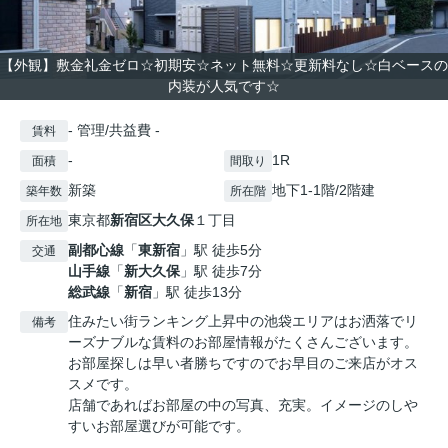
【外観】敷金礼金ゼロ☆初期安☆ネット無料☆更新料なし☆白ベースの
内装が人気です☆
- 管理/共益費 -
賃料
-
1R
面積
間取り
新築
地下1-1階/2階建
築年数
所在階
東京都
新宿区
大久保
１丁目
所在地
副都心線
「
東新宿
」駅 徒歩5分
交通
山手線
「
新大久保
」駅 徒歩7分
総武線
「
新宿
」駅 徒歩13分
住みたい街ランキング上昇中の池袋エリアはお洒落でリ
備考
ーズナブルな賃料のお部屋情報がたくさんございます。
お部屋探しは早い者勝ちですのでお早目のご来店がオス
スメです。
店舗であればお部屋の中の写真、充実。イメージのしや
すいお部屋選びが可能です。