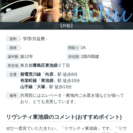
【外観】
- 管理/共益費 -
賃料
-
1K
面積
間取り
築12年
1階/5階建
築年数
所在階
東京都
豊島区
東池袋
２丁目
所在地
都電荒川線
「
向原
」駅 徒歩8分
交通
有楽町線
「
東池袋
」駅 徒歩10分
山手線
「
大塚
」駅 徒歩13分
共用部にはエレベータ・敷地内ごみ置き場などが揃って
備考
おり、とても充実しています。
リヴシティ東池袋のコメント(おすすめポイント)
ぜひ一度見ていただきたい、「リヴシティ東池袋」です。「リヴ