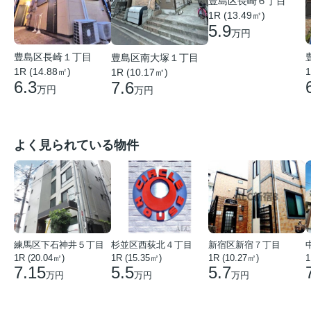
豊島区長崎６丁目
1R (13.49㎡)
5.9
万円
豊島区長崎１丁目
豊島区南大塚１丁目
1R (14.88㎡)
1
1R (10.17㎡)
6.3
7.6
万円
万円
よく見られている物件
練馬区下石神井５丁目
杉並区西荻北４丁目
新宿区新宿７丁目
1R (20.04㎡)
1R (15.35㎡)
1R (10.27㎡)
1
7.15
5.5
5.7
万円
万円
万円