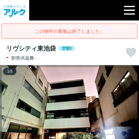
この物件の募集は終了しました。
リヴシティ東池袋
空室0
-
管理/共益費 -
1
/
3