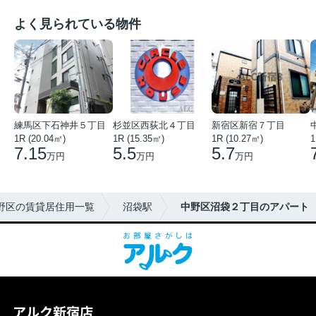
よく見られている物件
練馬区下石神井５丁目
杉並区西荻北４丁目
新宿区新宿７丁目
1R (20.04㎡)
1R (15.35㎡)
1R (10.27㎡)
1
7.15
5.5
5.7
万円
万円
万円
野区の賃貸居住用一覧
沼袋駅
中野区沼袋２丁目のアパート
アルク新宿店