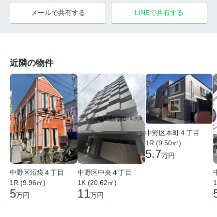
メールで共有する
LINEで共有する
近隣の物件
中野区本町４丁目
1R (9.50㎡)
5.7
万円
中野区沼袋４丁目
中野区中央４丁目
1R (9.96㎡)
1K (20.62㎡)
1
5
11
万円
万円