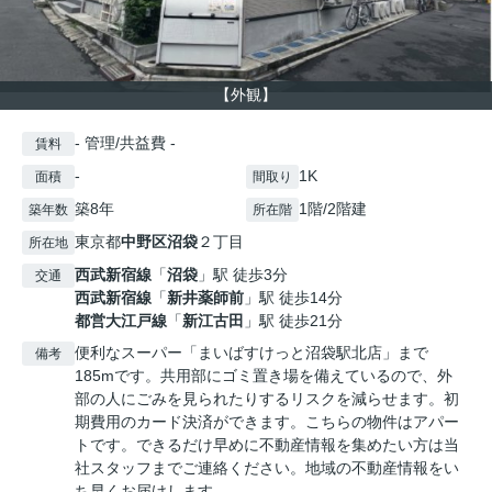
【外観】
- 管理/共益費 -
賃料
-
1K
面積
間取り
築8年
1階/2階建
築年数
所在階
東京都
中野区
沼袋
２丁目
所在地
西武新宿線
「
沼袋
」駅 徒歩3分
交通
西武新宿線
「
新井薬師前
」駅 徒歩14分
都営大江戸線
「
新江古田
」駅 徒歩21分
便利なスーパー「まいばすけっと沼袋駅北店」まで
備考
185mです。共用部にゴミ置き場を備えているので、外
部の人にごみを見られたりするリスクを減らせます。初
期費用のカード決済ができます。こちらの物件はアパー
トです。できるだけ早めに不動産情報を集めたい方は当
社スタッフまでご連絡ください。地域の不動産情報をい
ち早くお届けします。