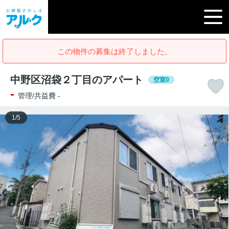
この物件の募集は終了しました。
中野区沼袋２丁目のアパート
空室0
-
管理/共益費 -
1
/
5