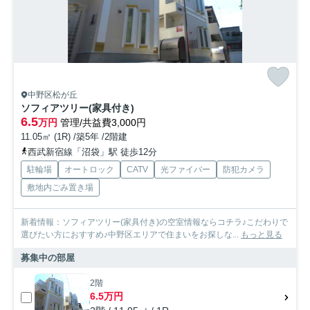
中野区松が丘
ソフィアツリー(家具付き)
6.5
万円
管理/共益費3,000円
11.05㎡ (1R) /築5年 /2階建
西武新宿線「沼袋」駅 徒歩12分
駐輪場
オートロック
CATV
光ファイバー
防犯カメラ
敷地内ごみ置き場
新着情報：ソフィアツリー(家具付き)の空室情報ならコチラ♪こだわりで
選びたい方におすすめ♪中野区エリアで住まいをお探しな...
もっと見る
募集中の部屋
2階
6.5万円