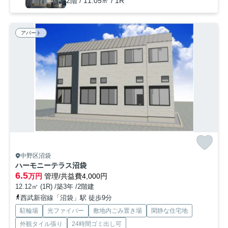
2階 / 11.05㎡ / 1R
アパート
中野区沼袋
ハーモニーテラス沼袋
6.5
万円
管理/共益費4,000円
12.12㎡ (1R) /築3年 /2階建
西武新宿線「沼袋」駅 徒歩9分
駐輪場
光ファイバー
敷地内ごみ置き場
閑静な住宅地
外観タイル張り
24時間ゴミ出し可