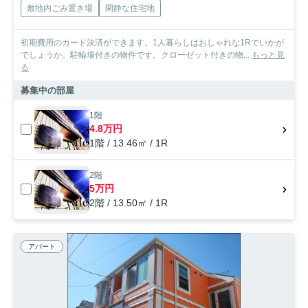
敷地内ごみ置き場
閑静な住宅地
初期費用のカード決済ができます。1人暮らしはおしゃれな1Rでいかが
でしょうか。駐輪場付きの物件です。クローゼット付きの物...
もっと見
る
募集中の部屋
1階
4.8万円
1階 / 13.46㎡ / 1R
2階
5万円
2階 / 13.50㎡ / 1R
アパート