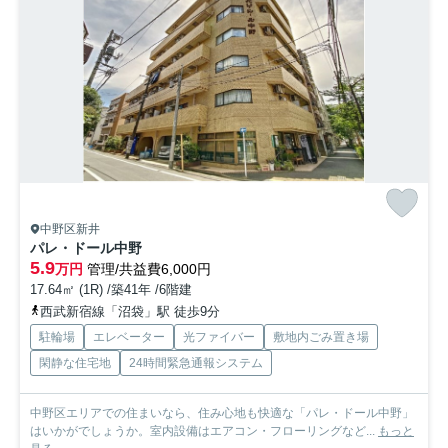
中野区新井
パレ・ドール中野
5.9
万円
管理/共益費6,000円
17.64㎡ (1R) /築41年 /6階建
西武新宿線「沼袋」駅 徒歩9分
駐輪場
エレベーター
光ファイバー
敷地内ごみ置き場
閑静な住宅地
24時間緊急通報システム
中野区エリアでの住まいなら、住み心地も快適な「パレ・ドール中野」
はいかがでしょうか。室内設備はエアコン・フローリングなど...
もっと