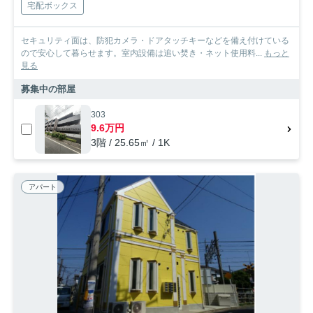
宅配ボックス
セキュリティ面は、防犯カメラ・ドアタッチキーなどを備え付けている
ので安心して暮らせます。室内設備は追い焚き・ネット使用料...
もっと
見る
募集中の部屋
303
9.6万円
3階 / 25.65㎡ / 1K
アパート