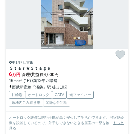
中野区江古田
Ｓｔａｒ★Ｓｔａｇｅ
6
万円
管理/共益費4,000円
16.65㎡ (1R) /築13年 /3階建
西武新宿線「沼袋」駅 徒歩10分
駐輪場
オートロック
CATV
光ファイバー
敷地内ごみ置き場
閑静な住宅地
オートロック設備は防犯性能が高く安心して生活ができます。浴室乾燥
機を設置しているので、外干しできないときも居室の一部を物...
もっと
見る