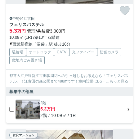
中野区江古田
フェリスパステル
5.3
万円
管理/共益費3,000円
10.09㎡ (1R) /築10年 /2階建
西武新宿線「沼袋」駅 徒歩16分
駐輪場
オートロック
CATV
光ファイバー
防犯カメラ
敷地内ごみ置き場
都営大江戸線新江古田駅周辺への引っ越しをお考えなら「フェリスパス
テル」！江古田の森公園まで488mです！室内設備はBS・...
もっと見る
募集中の部屋
2階
5.3万円
2階 / 10.09㎡ / 1R
賃貸マンション