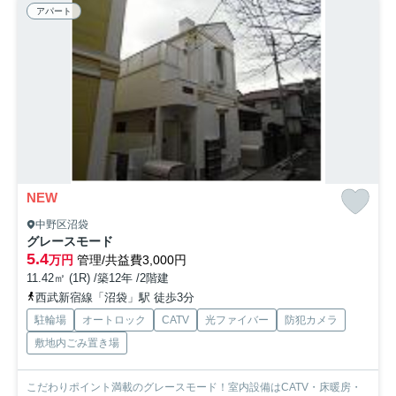
アパート
NEW
中野区沼袋
グレースモード
5.4
万円
管理/共益費3,000円
11.42㎡ (1R) /築12年 /2階建
西武新宿線「沼袋」駅 徒歩3分
駐輪場
オートロック
CATV
光ファイバー
防犯カメラ
敷地内ごみ置き場
こだわりポイント満載のグレースモード！室内設備はCATV・床暖房・