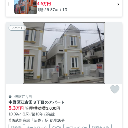
4.9万円
1階 / 9.87㎡ / 1R
アパート
中野区江古田
中野区江古田３丁目のアパート
5.3
万円
管理/共益費3,000円
10.09㎡ (1R) /築10年 /2階建
西武新宿線「沼袋」駅 徒歩16分
駐輪場
オートロック
CATV
光ファイバー
防犯カメラ