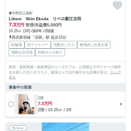
中野区江原町
Libero Shin Ekoda リベロ新江古田
7.3
万円
管理/共益費5,000円
15.25㎡ (1R) /築8年 /2階建
西武新宿線「沼袋」駅 徒歩15分
駐輪場
光ファイバー
宅配ボックス
敷地内ごみ置き場
閑静な住宅地
外観タイル張り
新宿・高田馬場・池袋周辺のリーズナブル、お洒落なデザイナーズ物件
をお探しの方にオススメ。築浅ならではの細やかな設備が安心...
もっと
見る
募集中の部屋
2階
7.3万円
2階 / 15.25㎡ / 1R
アパート