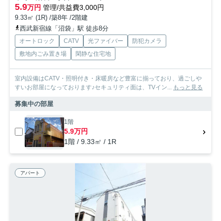
5.9
万円
管理/共益費3,000円
9.33㎡ (1R) /築8年 /2階建
西武新宿線「沼袋」駅 徒歩8分
オートロック
CATV
光ファイバー
防犯カメラ
敷地内ごみ置き場
閑静な住宅地
室内設備はCATV・照明付き・床暖房など豊富に揃っており、過ごしや
すいお部屋になっております♪セキュリティ面は、TVイン...
もっと見る
募集中の部屋
1階
5.9万円
1階 / 9.33㎡ / 1R
アパート