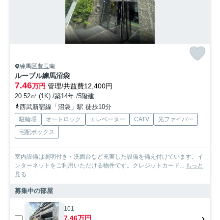
練馬区豊玉南
ルーブル練馬沼袋
7.46
万円
管理/共益費12,400円
20.52㎡ (1K) /築14年 /5階建
西武新宿線「沼袋」駅 徒歩10分
駐輪場
オートロック
エレベーター
CATV
光ファイバー
宅配ボックス
室内設備は照明付き・洗面台など充実した設備を備え付けています。イ
ンターネットをご利用いただける物件です。クレジットカード...
もっと
見る
募集中の部屋
101
7.46万円