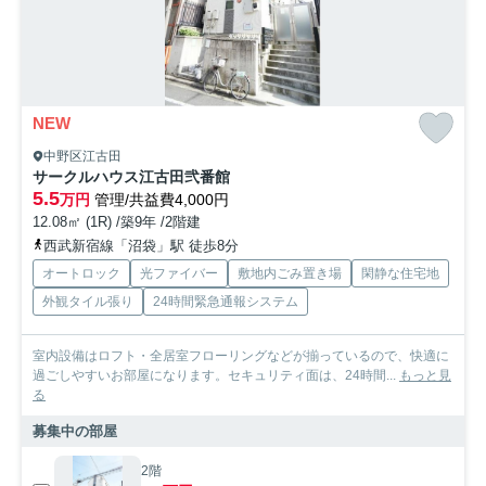
NEW
中野区江古田
サークルハウス江古田弐番館
5.5
万円
管理/共益費4,000円
12.08㎡ (1R) /築9年 /2階建
西武新宿線「沼袋」駅 徒歩8分
オートロック
光ファイバー
敷地内ごみ置き場
閑静な住宅地
外観タイル張り
24時間緊急通報システム
室内設備はロフト・全居室フローリングなどが揃っているので、快適に
過ごしやすいお部屋になります。セキュリティ面は、24時間...
もっと見
る
募集中の部屋
2階