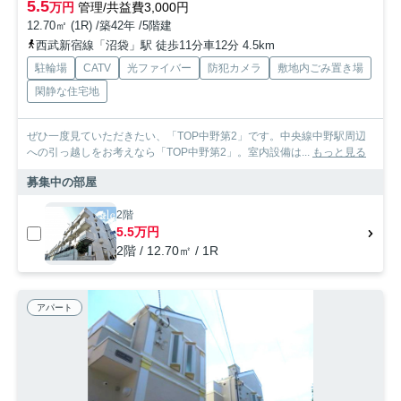
5.5
万円
管理/共益費3,000円
12.70㎡ (1R) /築42年 /5階建
西武新宿線「沼袋」駅 徒歩11分車12分 4.5km
駐輪場
CATV
光ファイバー
防犯カメラ
敷地内ごみ置き場
閑静な住宅地
ぜひ一度見ていただきたい、「TOP中野第2」です。中央線中野駅周辺
への引っ越しをお考えなら「TOP中野第2」。室内設備は...
もっと見る
募集中の部屋
2階
5.5万円
2階 / 12.70㎡ / 1R
アパート