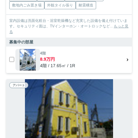
敷地内ごみ置き場
外観タイル張り
耐震構造
室内設備は洗面化粧台・浴室乾燥機など充実した設備を備え付けていま
す。セキュリティ面は、TVインターホン・オートロックなど...
もっと見
る
募集中の部屋
4階
8.9万円
4階 / 17.65㎡ / 1R
アパート