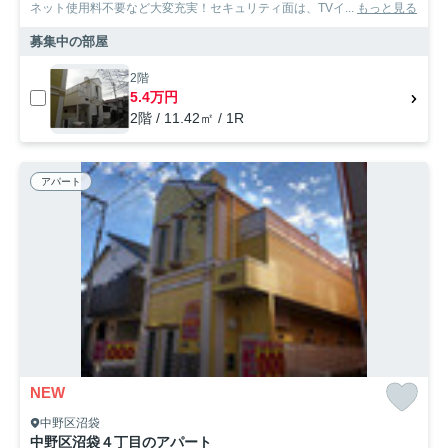
ネット使用料不要など大変充実！セキュリティ面は、TVイ...
もっと見る
募集中の部屋
2階
5.4万円
2階 / 11.42㎡ / 1R
アパート
NEW
中野区沼袋
中野区沼袋４丁目のアパート