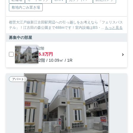
敷地内ごみ置き場
都営大江戸線新江古田駅周辺への引っ越しをお考えなら「フェリスパス
テル」！江古田の森公園まで488mです！室内設備はBS・...
もっと見る
募集中の部屋
2階
5.3万円
2階 / 10.09㎡ / 1R
アパート