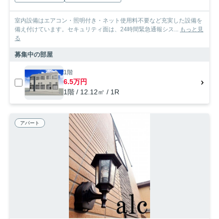
室内設備はエアコン・照明付き・ネット使用料不要など充実した設備を
備え付けています。セキュリティ面は、24時間緊急通報シス...
もっと見
る
募集中の部屋
1階
6.5万円
1階 / 12.12㎡ / 1R
アパート