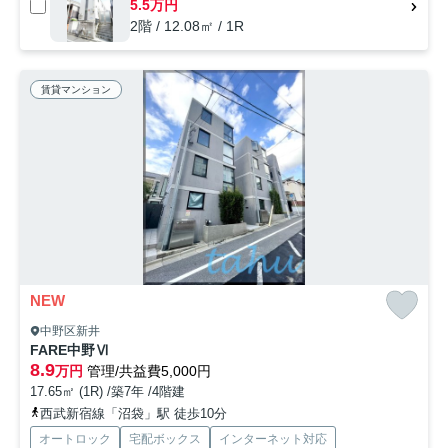
5.5万円
2階 / 12.08㎡ / 1R
賃貸マンション
NEW
中野区新井
FARE中野Ⅵ
8.9
万円
管理/共益費5,000円
17.65㎡ (1R) /築7年 /4階建
西武新宿線「沼袋」駅 徒歩10分
オートロック
宅配ボックス
インターネット対応