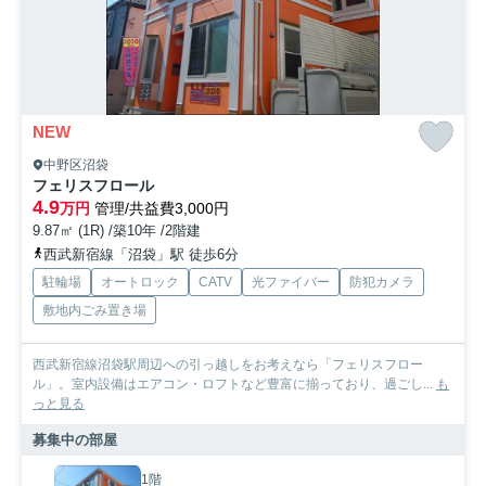
NEW
中野区沼袋
フェリスフロール
4.9
万円
管理/共益費3,000円
9.87㎡ (1R) /築10年 /2階建
西武新宿線「沼袋」駅 徒歩6分
駐輪場
オートロック
CATV
光ファイバー
防犯カメラ
敷地内ごみ置き場
西武新宿線沼袋駅周辺への引っ越しをお考えなら「フェリスフロー
ル」。室内設備はエアコン・ロフトなど豊富に揃っており、過ごし...
も
っと見る
募集中の部屋
1階