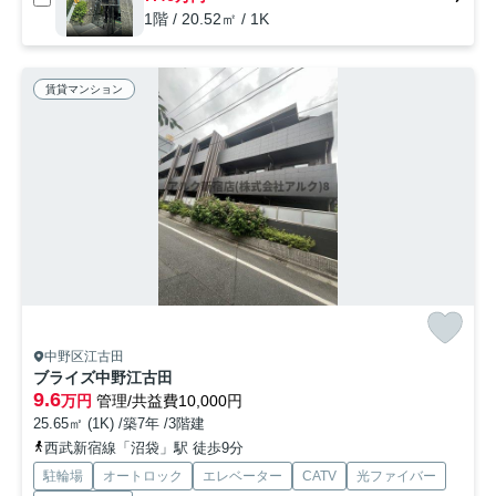
1階 / 20.52㎡ / 1K
賃貸マンション
中野区江古田
ブライズ中野江古田
9.6
万円
管理/共益費10,000円
25.65㎡ (1K) /築7年 /3階建
西武新宿線「沼袋」駅 徒歩9分
駐輪場
オートロック
エレベーター
CATV
光ファイバー