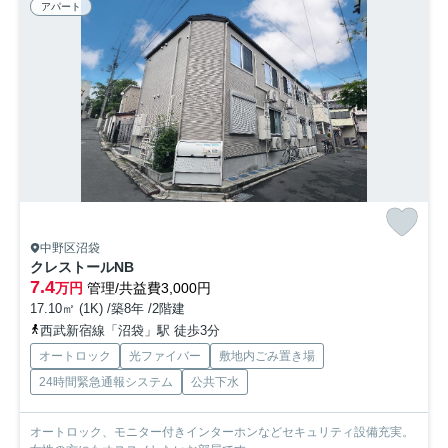
アパート
中野区沼袋
クレストールNB
7.4
万円
管理/共益費3,000円
17.10㎡ (1K) /築8年 /2階建
西武新宿線「沼袋」駅 徒歩3分
オートロック
光ファイバー
敷地内ごみ置き場
24時間緊急通報システム
公共下水
オートロック、モニター付きインターホンなどセキュリティ設備充実。