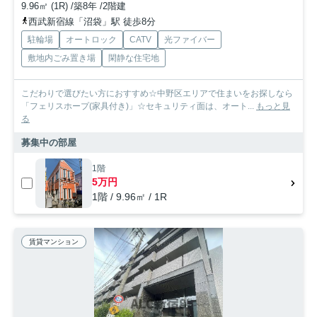
9.96㎡ (1R) /築8年 /2階建
西武新宿線「沼袋」駅 徒歩8分
駐輪場
オートロック
CATV
光ファイバー
敷地内ごみ置き場
閑静な住宅地
こだわりで選びたい方におすすめ☆中野区エリアで住まいをお探しなら
「フェリスホープ(家具付き)」☆セキュリティ面は、オート...
もっと見
る
募集中の部屋
1階
5万円
1階 / 9.96㎡ / 1R
賃貸マンション