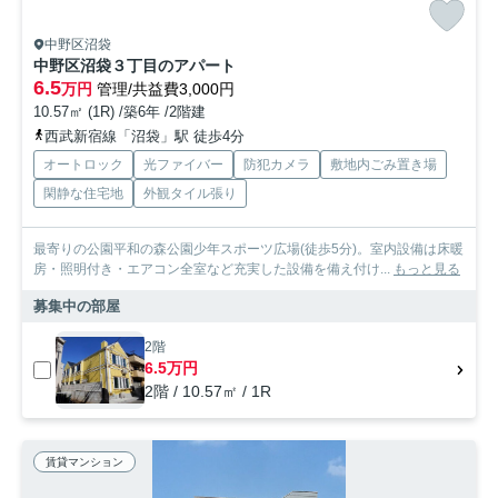
中野区沼袋
中野区沼袋３丁目のアパート
6.5
万円
管理/共益費3,000円
10.57㎡ (1R) /築6年 /2階建
西武新宿線「沼袋」駅 徒歩4分
オートロック
光ファイバー
防犯カメラ
敷地内ごみ置き場
閑静な住宅地
外観タイル張り
最寄りの公園平和の森公園少年スポーツ広場(徒歩5分)。室内設備は床暖
房・照明付き・エアコン全室など充実した設備を備え付け...
もっと見る
募集中の部屋
2階
6.5万円
2階 / 10.57㎡ / 1R
賃貸マンション