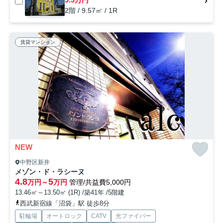
2階 / 9.57㎡ / 1R
賃貸マンション
NEW
中野区新井
メゾン・ド・ラシーヌ
4.8
5
万円～
万円
管理/共益費5,000円
13.46㎡～13.50㎡ (1R) /築41年 /5階建
西武新宿線「沼袋」駅 徒歩8分
駐輪場
オートロック
CATV
光ファイバー