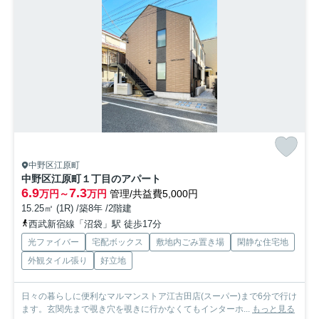
中野区江原町
中野区江原町１丁目のアパート
6.9
7.3
万円～
万円
管理/共益費5,000円
15.25㎡ (1R) /築8年 /2階建
西武新宿線「沼袋」駅 徒歩17分
光ファイバー
宅配ボックス
敷地内ごみ置き場
閑静な住宅地
外観タイル張り
好立地
日々の暮らしに便利なマルマンストア江古田店(スーパー)まで6分で行け
ます。玄関先まで覗き穴を覗きに行かなくてもインターホ...
もっと見る