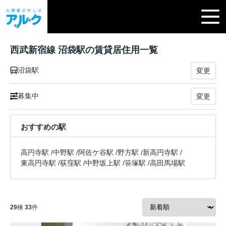
西武新宿線 沼袋駅の賃貸居住用一覧
沼袋駅
変更
募集中
変更
おすすめの駅
高円寺駅
/
中野駅
/
阿佐ケ谷駅
/
野方駅
/
新高円寺駅
/
東高円寺駅
/
荻窪駅
/
中野坂上駅
/
笹塚駅
/
高田馬場駅
29
棟
33
件