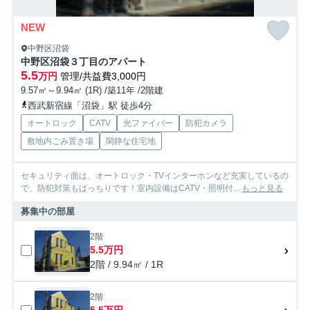
NEW
中野区沼袋
中野区沼袋３丁目のアパート
5.5
万円
管理/共益費3,000円
9.57㎡～9.94㎡ (1R) /築11年 /2階建
西武新宿線「沼袋」駅 徒歩4分
オートロック
CATV
光ファイバー
防犯カメラ
敷地内ごみ置き場
閑静な住宅地
セキュリティ面は、オートロック・TVインターホンなど充実しているの
で、防犯対策もばっちりです！室内設備はCATV・照明付...
もっと見る
募集中の部屋
2階
5.5万円
2階 / 9.94㎡ / 1R
2階
5.5万円