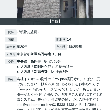
【外観】
- 管理/共益費 -
賃料
-
1R
面積
間取り
築20年
1階/2階建
築年数
所在階
東京都
杉並区
高円寺南
３丁目
所在地
中央線
「
高円寺
」駅 徒歩8分
交通
丸ノ内線
「
南阿佐ケ谷
」駅 徒歩15分
丸ノ内線
「
新高円寺
」駅 徒歩8分
当社イチオシの物件の「my plan高円寺B」！ぜひ一度
備考
ご覧ください！杉並区周辺にある物件をお求めの方は
「my plan高円寺B」はいかがでしょうか！あると使い
勝手がよく利便性が高いのが敷地内ごみ置き場です！通
風システムが整った、住環境の良い安心の物件です！
info@alc-home.co.jpか03-5338-1338まで、お気軽にご
連絡を！杉並区にある総武線高円寺周辺の物件に関する