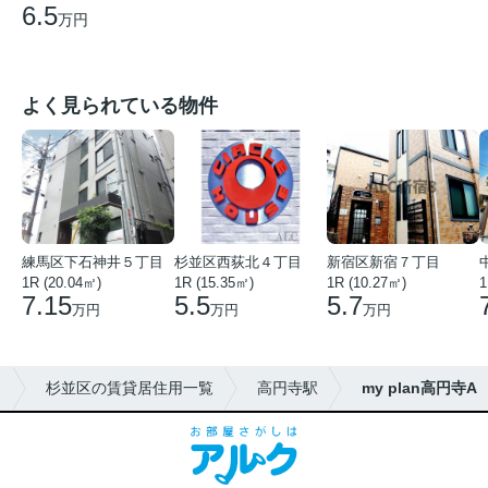
6.5
万円
よく見られている物件
練馬区下石神井５丁目
杉並区西荻北４丁目
新宿区新宿７丁目
1R (20.04㎡)
1R (15.35㎡)
1R (10.27㎡)
1
7.15
5.5
5.7
万円
万円
万円
ク
杉並区の賃貸居住用一覧
高円寺駅
my plan高円寺A