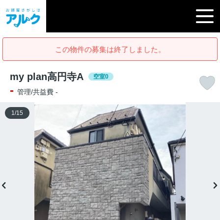
この物件の募集は終了しました。
my plan高円寺A
空室0
-
管理/共益費 -
1
/
15