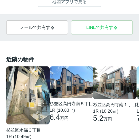
地図アプリで見る
メールで共有する
LINEで共有する
近隣の物件
杉並区高円寺南５丁目
杉並区高円寺南１丁目
1R (10.83㎡)
1R (10.20㎡)
1
6.4
5.2
万円
万円
杉並区永福３丁目
1R (10.49㎡)