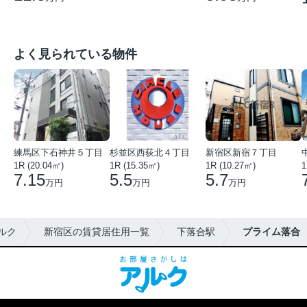
よく見られている物件
練馬区下石神井５丁目
杉並区西荻北４丁目
新宿区新宿７丁目
1R (20.04㎡)
1R (15.35㎡)
1R (10.27㎡)
1
7.15
5.5
5.7
万円
万円
万円
ルク
新宿区の賃貸居住用一覧
下落合駅
プライム落合