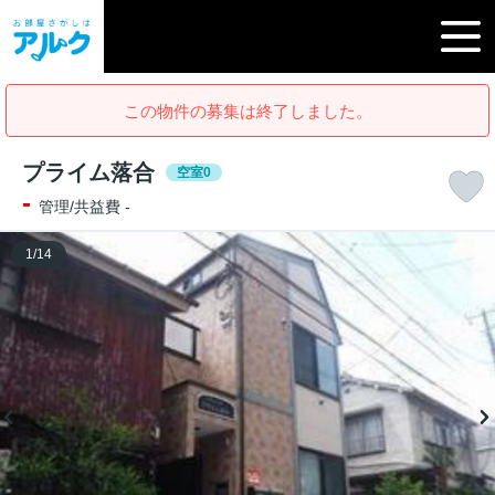
この物件の募集は終了しました。
プライム落合
空室0
-
管理/共益費 -
1
/
14