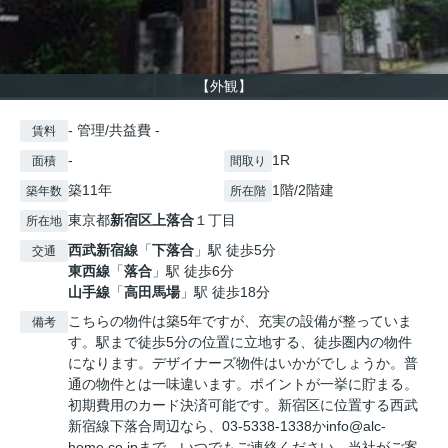
【外観】
- 管理/共益費 -
賃料
-
1R
面積
間取り
築11年
1階/2階建
築年数
所在階
東京都
新宿区
上落合
１丁目
所在地
西武新宿線
「
下落合
」駅 徒歩5分
交通
東西線
「
落合
」駅 徒歩6分
山手線
「
高田馬場
」駅 徒歩18分
こちらの物件は築5年ですが、充実の設備が整っていま
備考
す。駅まで徒歩5分の位置に立地する、徒歩圏内の物件
になります。デザイナーズ物件はいかがでしょうか。普
通の物件とは一味違います。ポイントが一挙に貯まる。
初期費用のカード決済可能です。新宿区に位置する西武
新宿線下落合周辺なら、03-5338-1338かinfo@alc-
home.co.jpまで、いつでもご連絡ください。当社がご案