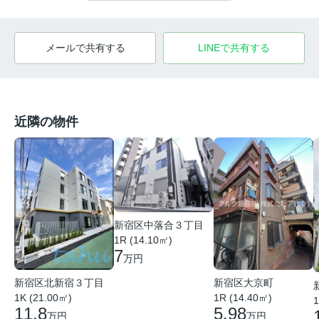
メールで共有する
LINEで共有する
近隣の物件
新宿区中落合３丁目
1R (14.10㎡)
7
万円
新宿区北新宿３丁目
新宿区大京町
1K (21.00㎡)
1R (14.40㎡)
1
11.8
5.98
万円
万円