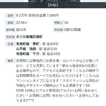
【外観】
9.2万円 管理/共益費 7,000円
賃料
22.68㎡
1K
面積
間取り
築21年
5階/12階建
築年数
所在階
東京都
板橋区
南町
所在地
有楽町線
「
要町
」駅 徒歩8分
交通
山手線
「
池袋
」駅 徒歩12分
有楽町線
「
千川
」駅 徒歩18分
共用部には敷地内ごみ置き場・エレベータなどが揃って
備考
おり、とても充実しています！駅から徒歩8分の位置に
ある物件なので、アクセスも良好です！こちらの物件で
は初期費用をカードでお支払いいただけます！こちらは
マンションタイプになります！スタイリッシュな演出が
可能なデザイナーズ物件はとてもお洒落です！03-
5338-1338よりアルク新宿店(アルク)へお問い合わせく
ださい！お気軽にお問い合わせください！お待ちしてお
ります(*^^*)