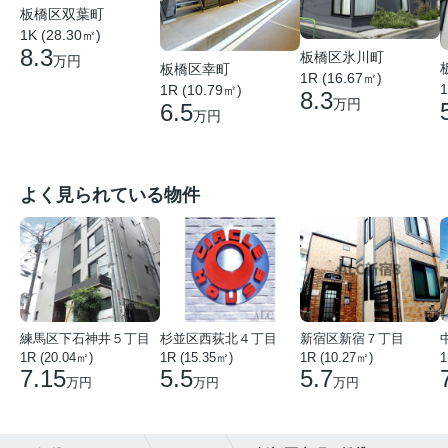
板橋区双葉町
1K (28.30㎡)
8.3
板橋区氷川町
万円
板橋区幸町
1R (16.67㎡)
1
1R (10.79㎡)
8.3
万円
6.5
万円
よく見られている物件
練馬区下石神井５丁目
杉並区西荻北４丁目
新宿区新宿７丁目
1R (20.04㎡)
1R (15.35㎡)
1R (10.27㎡)
1
7.15
5.5
5.7
万円
万円
万円