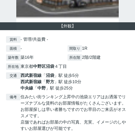
【外観】
- 管理/共益費 -
賃料
-
1R
面積
間取り
築16年
2階/2階建
築年数
所在階
東京都
中野区
沼袋
４丁目
所在地
西武新宿線
「
沼袋
」駅 徒歩5分
交通
西武新宿線
「
野方
」駅 徒歩10分
中央線
「
中野
」駅 徒歩25分
住みたい街ランキング上昇中の池袋エリアはお洒落でリ
備考
ーズナブルな賃料のお部屋情報がたくさんございます。
お部屋探しは早い者勝ちですのでお早目のご来店がオス
スメです。
店舗であればお部屋の中の写真、充実。イメージのしや
すいお部屋選びが可能です。