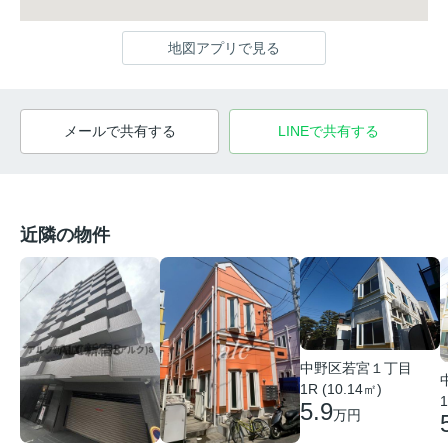
地図アプリで見る
メールで共有する
LINEで共有する
近隣の物件
中野区若宮１丁目
1R (10.14㎡)
1
5.9
万円