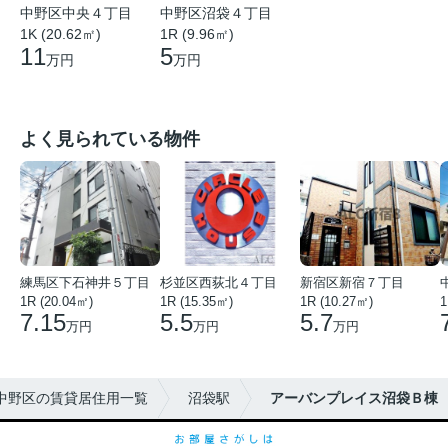
中野区中央４丁目
中野区沼袋４丁目
1K (20.62㎡)
1R (9.96㎡)
11
5
万円
万円
よく見られている物件
練馬区下石神井５丁目
杉並区西荻北４丁目
新宿区新宿７丁目
1R (20.04㎡)
1R (15.35㎡)
1R (10.27㎡)
1
7.15
5.5
5.7
万円
万円
万円
中野区の賃貸居住用一覧
沼袋駅
アーバンプレイス沼袋Ｂ棟